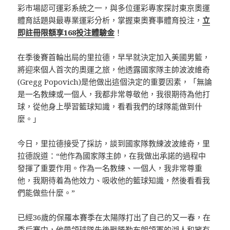
彩市場認可運彩系統之一，與多位運彩專家探討東京奧運
體育話題與最專業運彩分析，掌握東奧賽事體育投注，
立
即註冊限額享168投注體驗金
！
在季後賽首輪出局的里拉德，早早就決定加入美國男籃，
將迎來個人首次的奧運之旅，他透露國家隊主帥波波維奇
(Gregg Popovich)是他做出這個決定的重要因素，「無論
是一名教練或一個人，我都非常尊敬他，我很期待為他打
球，從他身上學習籃球知識，看看我們的球隊能做到什
麼。」
今日，里拉德接受了採訪，談到國家隊教練波波維奇，里
拉德說道：“他作為國家隊主帥，在我做出承諾的過程中
發揮了重要作用。作為一名教練、一個人，我非常尊重
他，我期待着為他效力、吸收他的籃球知識，然後看看我
們能做些什麼。”
已經36歲的保羅本賽季在太陽隊打出了自己的又一春，在
季后賽中，他帶領球隊先後戰勝勒布朗領軍的湖人和擁有