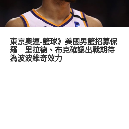
東京奧運-籃球》美國男籃招募保
羅 里拉德、布克確認出戰期待
為波波維奇效力