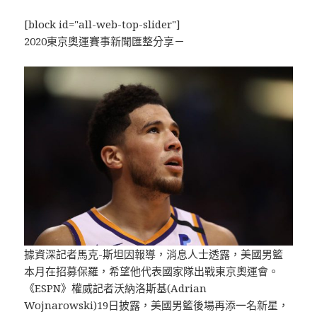
[block id="all-web-top-slider"]
2020東京奧運賽事新聞匯整分享－
據資深記者馬克-斯坦因報導，消息人士透露，美國男籃
本月在招募保羅，希望他代表國家隊出戰東京奧運會。
《ESPN》權威記者沃納洛斯基(Adrian
Wojnarowski)19日披露，美國男籃後場再添一名新星，