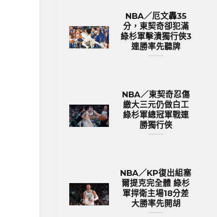
NBA／厄文轟35
分，東契奇卻犯滿
綠杉軍擊潰獨行俠3
連勝率先聽牌
NBA／東契奇忍傷
繳大三元仍做白工
綠杉軍總冠軍戰連
勝獨行俠
NBA／KP復出組塞
爾提克完全體 綠杉
軍捍衛主場18分差
大勝率先開胡