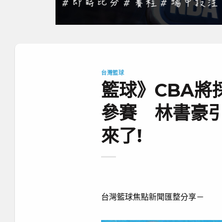
台灣籃球
籃球》CBA將
參賽 林書豪引
來了!
台灣籃球焦點新聞匯整分享－