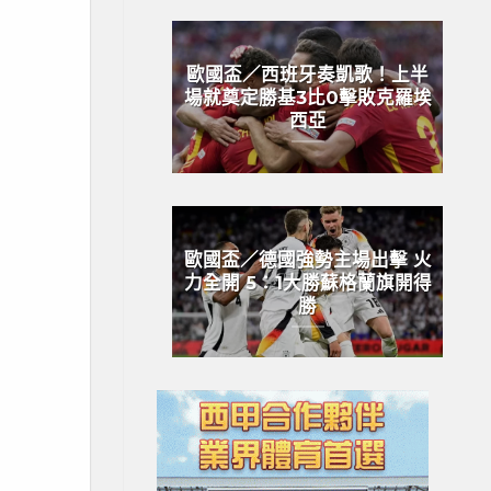
歐國盃／西班牙奏凱歌！上半
場就奠定勝基3比0擊敗克羅埃
西亞
歐國盃／德國強勢主場出擊 火
力全開 5：1大勝蘇格蘭旗開得
勝