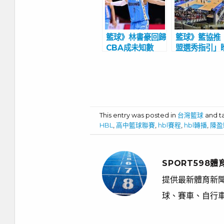
籃球》林書豪回歸
籃球》籃協推
CBA成未知數
盟選秀指引」
許晉哲認為本季返
好 新秀球員
台打職籃可能性為
跨聯盟報名選
零
This entry was posted in
台灣籃球
and 
HBL
,
高中籃球聯賽
,
hbl賽程
,
hbl轉播
,
陳盈
SPORT598體
提供最新體育新聞
球、賽車、自行