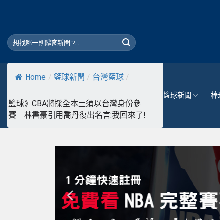
Skip
to
content
Home
/
籃球新聞
/
台灣籃球
/
籃球新聞
棒
籃球》CBA將採全本土須以台灣身份參
賽 林書豪引用喬丹復出名言:我回來了!