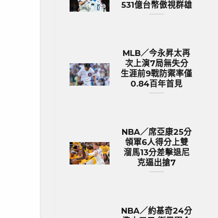
531億台幣傲視群雄
MLB／今永昇太再
次上演7局無失分
生涯前9戰防禦率僅
0.84百年首見
NBA／席亞康25分
領軍6人得分上雙
溜馬13分差擊退尼
克逼出搶7
NBA／約基奇24分