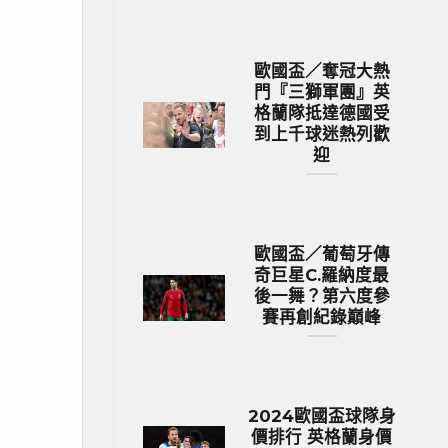
歐國盃／奪冠大熱
門『三獅軍團』英
格蘭隊抵達德國受
到上千球迷熱列歡
迎
歐國盃／葡萄牙傳
奇巨星C.羅納度最
後一舞？第六度參
賽再創紀錄巔峰
2024歐國盃球隊身
價排行 英格蘭身價