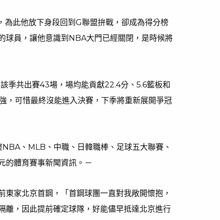
A，為此他放下身段回到G聯盟拚戰，卻成為得分榜
睞的球員，讓他意識到NBA大門已經關閉，是時候將
該季共出賽43場，場均能貢獻22.4分、5.6籃板和
打進4強，可惜最終沒能進入決賽，下季將重新展開爭冠
匯整NBA、MLB、中職、日韓職棒、足球五大聯賽、
元的體育賽事新聞資訊。－
前東家北京首鋼，「首鋼球團一直對我敞開懷抱，
隔離，因此提前確定球隊，好能儘早抵達北京進行