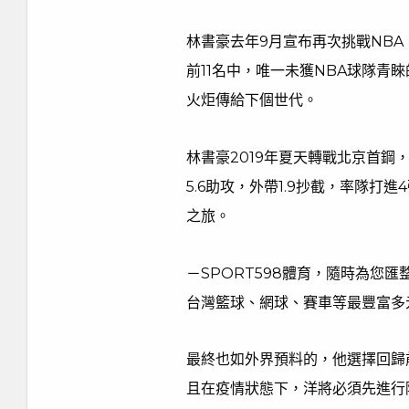
林書豪去年9月宣布再次挑戰NB
前11名中，唯一未獲NBA球隊青
火炬傳給下個世代。
林書豪2019年夏天轉戰北京首鋼，
5.6助攻，外帶1.9抄截，率隊
之旅。
－SPORT598體育，隨時為您
台灣籃球、網球、賽車等最豐富多
最終也如外界預料的，他選擇回歸
且在疫情狀態下，洋將必須先進行