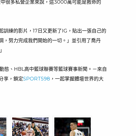
聯盟中很多私營企業來說，這3000萬可能是救命的
訓練的影片，17日又更新了IG，貼出一張自己的
鋼，努力完成我們開始的一切。」並引用了喬丹
！」
員動態、HBL高中籃球聯賽等籃球賽事新聞。－來自
分享，鎖定
SPORT598
，一起掌握體壇世界的大