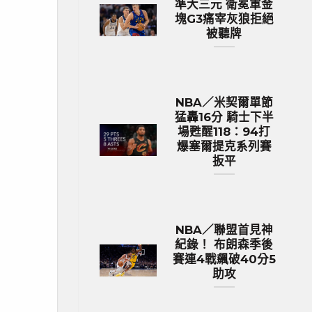
準大三元 衛冕軍金
塊G3痛宰灰狼拒絕
被聽牌
NBA／米契爾單節
猛轟16分 騎士下半
場甦醒118：94打
爆塞爾提克系列賽
扳平
NBA／聯盟首見神
紀錄！ 布朗森季後
賽連4戰飆破40分5
助攻