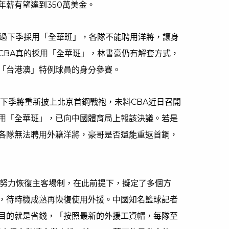
年薪有望達到350萬美金。
通過下季採用「全華班」，各隊不能聘用洋將，讓身
CBA真的採用「全華班」，林書豪仍有解套方式，
「台港澳」特例球員的身分參賽。
布下季將重新披上北京首鋼戰袍，未料CBA近日召開
採用「全華班」，已向中國體育局上報該決議。若是
各隊無法聘用外籍洋將，豪哥是否還能重返首鋼，
將努力恢復主客場制，在此前提下，擬定了多個方
，待時機成熟再恢復使用外援。中國知名籃球記者
目的就是省錢，「按照最新的外援工資帽，每隊至