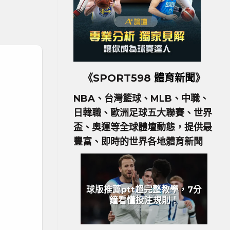
《SPORT598
體育新聞
》
NBA、台灣籃球、MLB、中職、
日韓職、歐洲足球五大聯賽、世界
盃、奧運等全球體壇動態，提供最
豐富、即時的世界各地體育新聞
球版推薦ptt超完整教學，7分
鐘看懂投注規則！