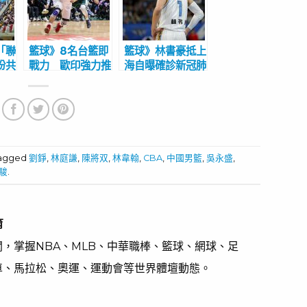
「聯
籃球》8名台籃即
籃球》林書豪抵上
盼共
戰力 歐印強力推
海自曝確診新冠肺
將可
銷鄭緯、盧哲毅等
炎 氣自己復原慢
秀
8名準自由球員
林媽激勵他
tagged
劉錚
,
林庭謙
,
陳將双
,
林韋翰
,
CBA
,
中國男籃
,
吳永盛
,
駿
.
育
，掌握NBA、MLB、中華職棒、籃球、網球、足
車、馬拉松、奧運、運動會等世界體壇動態。