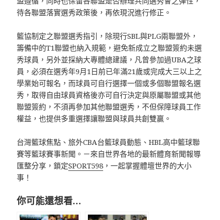
盟遵循，同時也保留各聯盟是否辦理共同選秀會之彈性，
待各聯盟落實選秀政策後，再依現況進行修正。
籃協制定之聯盟選秀指引，除現行SBL與PLG兩聯盟外，
籌備中的T1聯盟也納入規範，避免新成立之聯盟簽約未選
秀球員，另外並採納大專體總建議，凡曾參加過UBA之球
員，必須在選秀年9月1日前已年滿21歲或完成大三以上之
學業始可報名，而球員可自行選擇一個或多個聯盟報名選
秀，取得自由球員資格後亦可自行決定與原屬聯盟或其他
聯盟簽約，不須再參加其他聯盟選秀，不但保障球員工作
權益，也提供多重選擇讓聯盟與球員共創雙贏。
台灣籃球焦點、旅外CBA台籃球員動態、HBL高中籃球聯
賽等籃球賽事新聞。－來自世界各地的最新體育新聞報導
匯整分享，鎖定
SPORT598
，一起掌握體壇世界的大小
事！
你可能還想看…