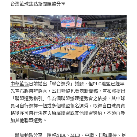
台灣籃球焦點新聞匯整分享－
中華籃協
日前拋出「聯合選秀」議題，但PLG職籃已經率
先宣布將自辦選秀，22日籃協也發表新聞稿，宣布將提出
「聯盟選秀指引」作為個聯盟辦理選秀會之依據，其中球
員可自行選擇一個或多個聯盟報名選秀，取得自由球員資
格後亦可自行決定與原屬聯盟或其他聯盟簽約，不須再參
加其他聯盟選秀。
－體壇動態分享︱匯整NBA、MLB、中職、日韓職棒、足