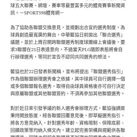
球五大聯賽、網壇、賽車等最豐富多元的體育賽事新聞資
訊。－SPORT598體育網－
為了協助各聯盟交換意見，並規劃出合宜的選秀制度，為
球員創造最寬廣的舞台，中華籃協日前拋出「聯合選秀」
議題，並於上周召開跨聯盟選秀制度球團線上會議後，要
求3聯盟在21日表達意向，不過當天PLG隨即表態將會自
行辦理選秀，等同於宣告不認同共同選秀的想法。
籃協也於22日發表新聞稿，宣布將提出「聯盟選秀指引」
作為個聯盟辦理選秀會之依據，其中球員可自行選擇一個
或多個聯盟報名選秀，取得自由球員資格後亦可自行決定
與原屬聯盟或其他聯盟簽約，不須再參加其他聯盟選秀。
對於近日來引發爭議的新人選秀會辦理方式，籃協強調是
秉持開放態度，經各聯盟回覆意見後，即草擬選秀指引，
將各方意見納入，針對選秀年齡、資格限制、保障底薪、
回饋政策等均納入條文內，建立起完善架構與規範供各聯