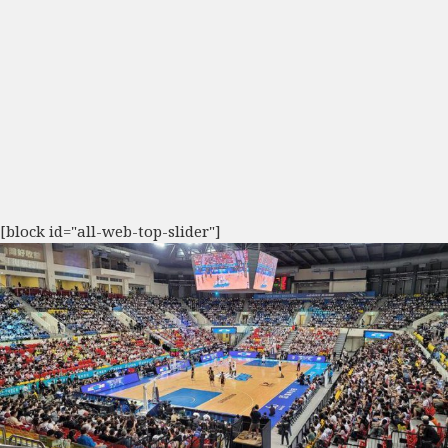
[block id="all-web-top-slider"]