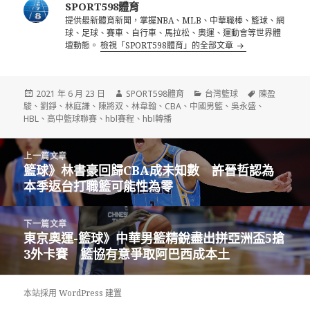
SPORT598體育
提供最新體育新聞，掌握NBA、MLB、中華職棒、籃球、網
球、足球、賽車、自行車、馬拉松、奧運、運動會等世界體
壇動態。
檢視「SPORT598體育」的全部文章
發
作
分
標
2021 年 6 月 23 日
SPORT598體育
台灣籃球
陳盈
佈
者
類
籤
駿
、
劉錚
、
林庭謙
、
陳將双
、
林韋翰
、
CBA
、
中國男籃
、
吳永盛
、
日
HBL
、
高中籃球聯賽
、
hbl賽程
、
hbl轉播
期:
文
上一篇文章
章
籃球》林書豪回歸CBA成未知數 許晉哲認為
上
導
本季返台打職籃可能性為零
一
覽
篇
文
下一篇文章
章:
東京奧運-籃球》中華男籃精銳盡出拼亞洲盃5搶
下
3外卡賽 籃協有意爭取阿巴西成本土
一
篇
文
本站採用 WordPress 建置
章: