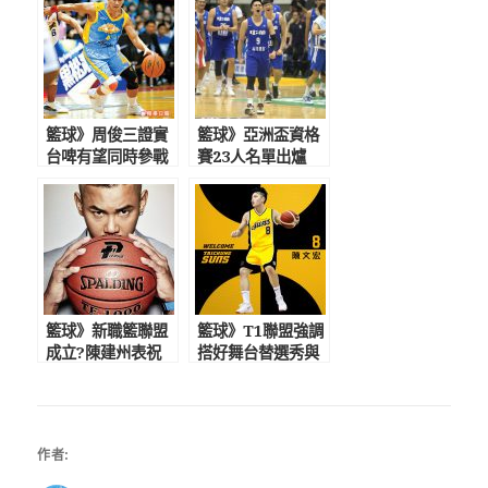
籃球》周俊三證實
籃球》亞洲盃資格
台啤有望同時參戰
賽23人名單出爐
新職籃、SBL 本
陳盈駿、高國豪在
土兵員成最大問題
列今天晧宇開訓
籃球》新職籃聯盟
籃球》T1聯盟強調
成立?陳建州表祝
搭好舞台替選秀與
福 台啤投入新聯
加盟球員發聲 太
盟意願極高
陽再簽防守悍將陳
文宏
作者: