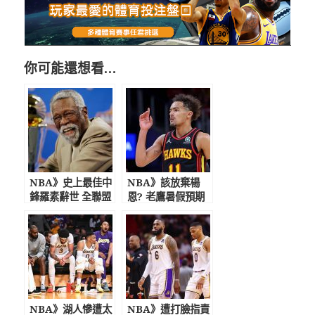
你可能還想看…
NBA》史上最佳中
NBA》該放棄楊
鋒羅素辭世 全聯盟
恩? 老鷹暑假預期
引退6號球衣
進行陣容變革
NBA》湖人慘遭太
NBA》遭打臉指責