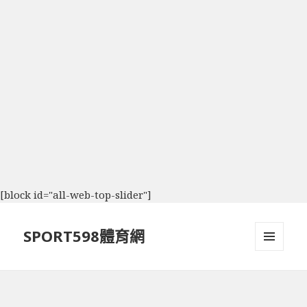
[block id="all-web-top-slider"]
SPORT598體育網
選單及
小工具