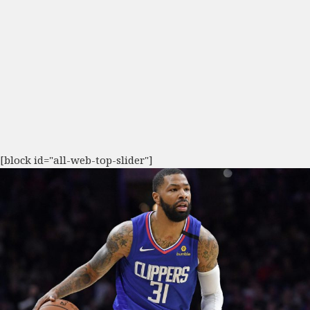
[block id="all-web-top-slider"]