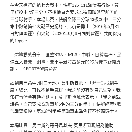
在今天進行的搶七大戰中，快艇126-111淘汰獨行俠，莫
里斯投中7記三分，賽後他直言要成為這個聯盟里前五的
三分球射手。本場比賽，快艇全隊三分球43投20中，三分
命中數創搶七大戰歷史紀錄，此前是勇士（2016年5月31
日對陣雷霆）和火箭（2020年9月3日面對雷霆）共同保持
的17記。
－體壇動態分享︱匯整NBA、MLB、中職、日韓職棒、足
球五大聯賽、網壇、賽車等最豐富多元的體育賽事新聞資
訊。－SPORT598體育網－
談到自己命中7個三分球，莫里斯表示，「遲一點找到手
感，總比一直找不到手感好，我之前沒有對自己失望，我
知道事情會有轉折點。」莫里斯也喊話表示，「我之前就
說過，自己要成為聯盟前5名的三分射手！」快艇經歷7場
苦戰晉級後，第2輪對手將是聯盟本季例行賽龍頭爵士。
本場比賽，馬庫斯的哥哥馬基夫-莫里斯到現場為他助