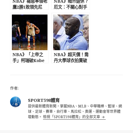
NBA》楊恩率領老
NBA》暗示退休？
鷹2勝1敗領先尼
厄文：不關心對手
克 稱球迷吐口水
是誰 把今年季後賽
真的噁心
當最後一次打
NBA》「上帝之
NBA》超天價！喬
手」柯瑞破Kobe
丹大學球衣拍賣破
障礙連11戰破30
3854萬 與Kobe
分 76人球迷最高
最後對話：很快再
禮遇喊MVP!
見!
作者:
SPORT598體育
提供最新體育新聞，掌握NBA、MLB、中華職棒、籃球、網
球、足球、賽車、自行車、馬拉松、奧運、運動會等世界體
壇動態。
檢視「SPORT598體育」的全部文章