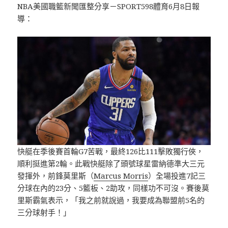
NBA美國職籃新聞匯整分享－SPORT598體育6月8日報
導：
快艇在季後賽首輪G7苦戰，最終126比111擊敗獨行俠，
順利挺進第2輪。此戰快艇除了頭號球星雷納德準大三元
發揮外，前鋒莫里斯（
Marcus Morris
）全場投進7記三
分球在內的23分、5籃板、2助攻，同樣功不可沒。賽後莫
里斯霸氣表示，「我之前就說過，我要成為聯盟前5名的
三分球射手！」