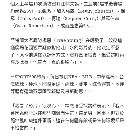
個人上半場10次助攻沒有任何失誤，生涯前3場季後賽場
均超過25分、10助攻，加入強森（Kevin Johnson）、保
羅（Chris Paul）、柯瑞（Stephen Curry）與羅伯森
（Oscar Robertson），成就歷史第5人。
亞特蘭大老鷹隊楊恩（Trae Young）在轉發了一段麥迪
遜廣場花園觀眾疑似對他吐口水的影片後，他決定不忍
了，原本他選擇以調侃方式，沒有直接指責，但受訪時再
談及此事，他直言「真的很噁心」。
－SPORT598體育，每日提供NBA、MLB、中華職棒、台
灣籃球、棒球、國際足球、網球、賽車、綜合體育、奧運
等體育運動賽事匯整報導及最新動態。－
「我看了影片，很噁心，」楊恩接受採訪時表示，「我不
會因為那些球迷那些嘲諷而生氣，這是另一回事，但對於
隨地亂吐痰這件事情，這在任何體育館或是任何環境都是
不恰當的。」