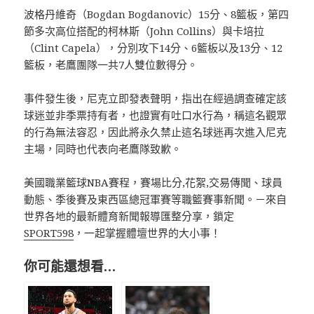
波格丹維奇（Bogdan Bogdanovic）15分、8籃板，第四
節多次高位搭配的柯林斯（John Collins）與卡培拉
（Clint Capela），分別攻下14分、6籃板以及13分、12
籃板，老鷹團隊一共7人雙位數得分。
事件發生後，尼克立即發表聲明，指出在經過調查確定該
球迷並非季票持有者，也證實有吐口水行為，稱這名觀眾
的行為無法容忍，因此將永久禁止這名球迷再次進入尼克
主場，同時也代表向老鷹隊致歉。
美國職業籃球NBA賽程，賽場比分,花絮,交易傳聞、球員
動態、季後賽及東西區總冠軍賽等職籃賽事新聞。－來自
世界各地的最新體育新聞報導匯整分享，鎖定
SPORT598
，一起掌握體壇世界的大小事！
你可能還想看…