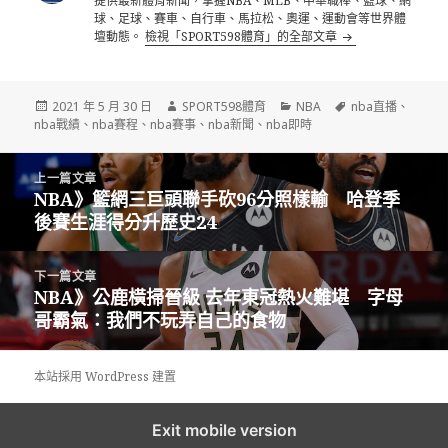
提供最新體育新聞，掌握NBA、MLB、中華職棒、籃球、網
球、足球、賽車、自行車、馬拉松、奧運、運動會等世界體
壇動態。
檢視「SPORT598體育」的全部文章
發
作
分
標
2021 年 5 月 30 日
SPORT598體育
NBA
nba直播
、
佈
者
類
籤
nba戰績
、
nba賽程
、
nba賽事
、
nba新聞
、
nba即時
日
期:
文
上一篇文章
章
NBA》籃網三巨頭聯手砍96分照樣輸 哈登季
上
導
後賽生涯得分升歷史24
一
覽
篇
文
下一篇文章
章:
NBA》公鹿橫掃晉級 去年東冠熱火難堪 字母
下
哥霸氣：我們不玩弄自己的食物
一
篇
文
本站採用 WordPress 建置
章:
Exit mobile version