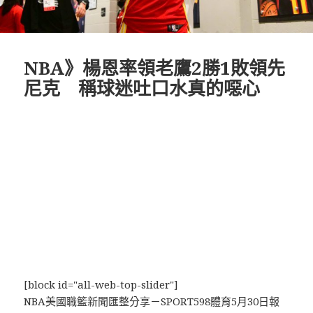
NBA》楊恩率領老鷹2勝1敗領先
尼克 稱球迷吐口水真的噁心
[block id="all-web-top-slider"]
NBA美國職籃新聞匯整分享－SPORT598體育5月30日報