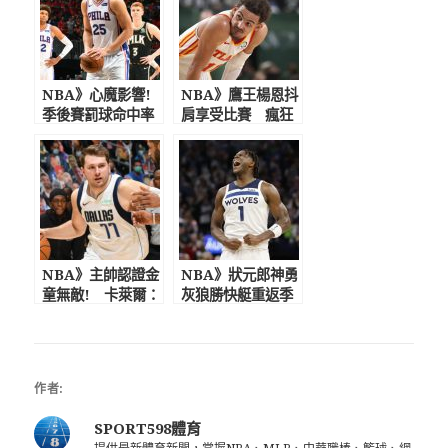
NBA》心魔影響!
NBA》鷹王楊恩抖
季後賽罰球命中率
肩享受比賽 瘋狂
西蒙斯史上次爛
追分詹皇發文叫他
關鍵時刻大帝被傳
冷靜一點
染?
NBA》主帥認證金
NBA》狀元郎神勇
童無敵! 卡萊爾：
灰狼勝快艇重返季
唐西奇已是世界
後賽！
TOP5球星 必須圍
繞他建隊
作者:
SPORT598體育