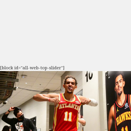
[block id="all-web-top-slider"]