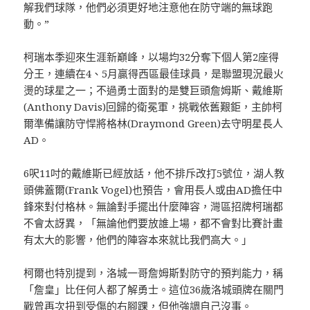
解我們球隊，他們必須更好地注意他在防守端的無球跑
動。”
柯瑞本季迎來生涯新巔峰，以場均32分奪下個人第2座得
分王，連續在4、5月贏得西區最佳球員，是聯盟現況最火
燙的球星之一；不過勇士面對的是雙巨頭詹姆斯、戴維斯
(Anthony Davis)回歸的衛冕軍，挑戰依舊艱鉅，主帥柯
爾準備讓防守悍將格林(Draymond Green)去守明星長人
AD。
6呎11吋的戴維斯已經放話，他不排斥改打5號位，湖人教
頭佛蓋爾(Frank Vogel)也預告，會用長人或由AD擔任中
鋒來對付格林。無論對手擺出什麼陣容，灣區招牌柯瑞都
不會太訝異，「無論他們要放誰上場，都不會對比賽計畫
有太大的影響，他們的陣容本來就比我們高大。」
柯爾也特別提到，洛城一哥詹姆斯對防守的預判能力，稱
「詹皇」比任何人都了解勇士。這位36歲洛城頭牌在關門
戰曾再次扭到受傷的右腳踝，但他強調自己沒事。