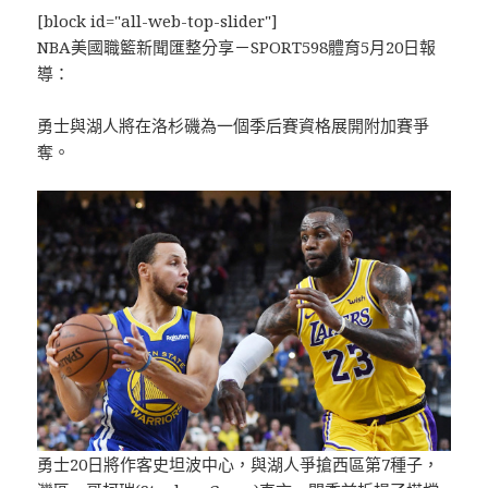
[block id="all-web-top-slider"]
NBA美國職籃新聞匯整分享－SPORT598體育5月20日報
導：
勇士與湖人將在洛杉磯為一個季后賽資格展開附加賽爭
奪。
勇士20日將作客史坦波中心，與湖人爭搶西區第7種子，