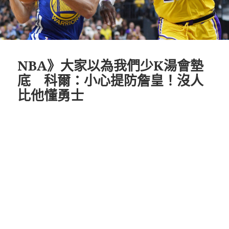
NBA》大家以為我們少K湯會墊
底 科爾：小心提防詹皇！沒人
比他懂勇士