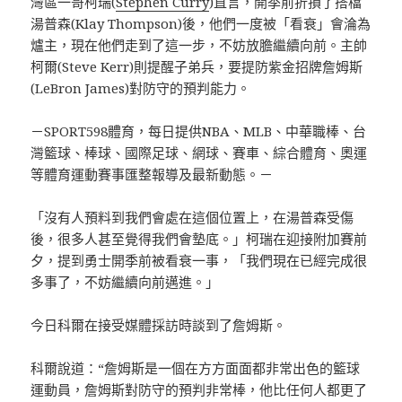
灣區一哥柯瑞(
Stephen Curry
)直言，開季前折損了搭檔
湯普森(Klay Thompson)後，他們一度被「看衰」會淪為
爐主，現在他們走到了這一步，不妨放膽繼續向前。主帥
柯爾(Steve Kerr)則提醒子弟兵，要提防紫金招牌詹姆斯
(LeBron James)對防守的預判能力。
－SPORT598體育，每日提供NBA、MLB、中華職棒、台
灣籃球、棒球、國際足球、網球、賽車、綜合體育、奧運
等體育運動賽事匯整報導及最新動態。－
「沒有人預料到我們會處在這個位置上，在湯普森受傷
後，很多人甚至覺得我們會墊底。」柯瑞在迎接附加賽前
夕，提到勇士開季前被看衰一事，「我們現在已經完成很
多事了，不妨繼續向前邁進。」
今日科爾在接受媒體採訪時談到了詹姆斯。
科爾說道：“詹姆斯是一個在方方面面都非常出色的籃球
運動員，詹姆斯對防守的預判非常棒，他比任何人都更了