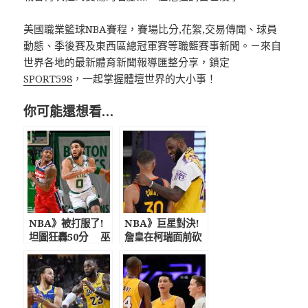
美國職業籃球NBA賽程，賽場比分,花絮,交易傳聞、球員
動態、季後賽及東西區總冠軍賽等職籃賽事新聞。－來自
世界各地的最新體育新聞報導匯整分享，鎖定
SPORT598
，一起掌握體壇世界的大小事！
你可能還想看…
NBA》被打服了!
NBA》巨星對決!
坦圖狂轟50分 巫
詹皇在柯瑞面前砍
師主帥大讚:他很快
致勝三分 湖人
就會成為MVP
險退勇士進季後賽