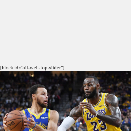
[block id="all-web-top-slider"]