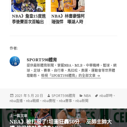
NBA》詹皇15度進
NBA》林書豪憶柯
季後賽首次首輪出
瑞強悍 嚗湖人時
局 近11年總冠軍
期最後4個月沒跟
戰首度無柯詹
Kobe講話
作者:
SPORT598體育
提供最新體育新聞，掌握NBA、MLB、中華職棒、籃球、網
球、足球、賽車、自行車、馬拉松、奧運、運動會等世界體
壇動態。
檢視「SPORT598體育」的全部文章
發
作
分
標
2021 年 5 月 20 日
SPORT598體育
NBA
nba即時
、
佈
者
類
籤
nba直播
、
nba戰績
、
nba賽程
、
nba賽事
、
nba新聞
日
期:
文
上一篇文章
章
NBA》被打服了!坦圖狂轟50分 巫師主帥大
上
導