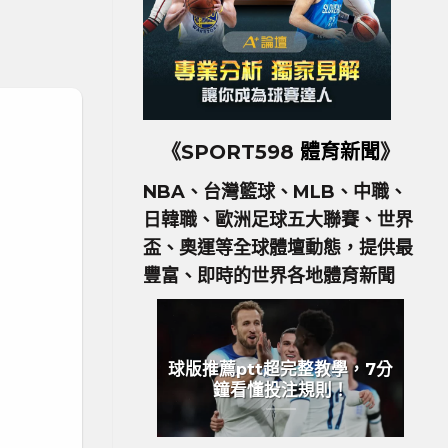
《SPORT598
體育新聞
》
NBA、台灣籃球、MLB、中職、
日韓職、歐洲足球五大聯賽、世界
盃、奧運等全球體壇動態，提供最
豐富、即時的世界各地體育新聞
球版推薦ptt超完整教學，7分
鐘看懂投注規則！