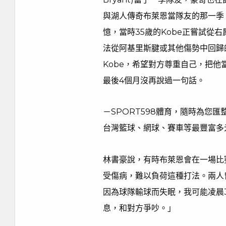
與湖人傳奇布萊恩當隊友的那一季
憶，當時35歲的Kobe正嘗試從
法從阿基里斯腱或其他傷勢中回歸
Kobe，希望對方尊重自己，把
最後4個月沒再說過一句話。
－SPORT598體育，隨時為您
台灣籃球、網球、賽車等最豐富多
林書豪說，有時布萊恩會在一場比
受傷病，難以負荷這種打法。兩人
因為球隊輸球而失眠，我可能凌晨
息，和對方爭吵。」