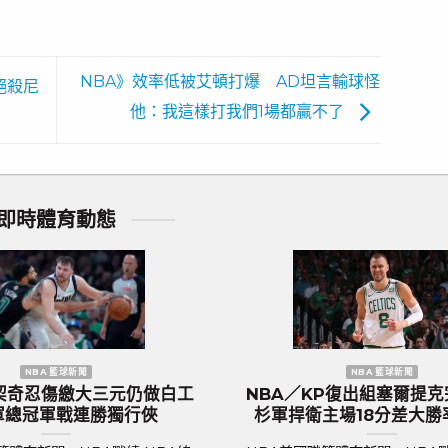
NBA》效率低被艾頓打爆 AD坦言輸球怪
絕殺尼
他：我這樣打我們1場都贏不了
即時體育動態
歐洲國家盃 足球新聞
團』英
歐國盃／葡萄牙傳奇巨星C.羅納度最
2
熱列歡
後一舞？第六度參賽再創紀錄巔峰