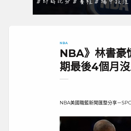
NBA
NBA》林書豪
期最後4個月沒
NBA美國職籃新聞匯整分享－SPO