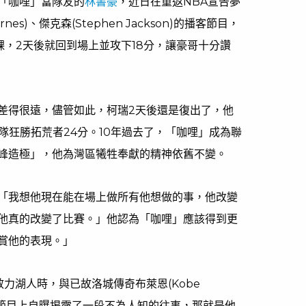
「咖哩」當隊友的
林書豪
，近日在重返NBA宣告夢
nes)、傑克森(Stephen Jackson)的播客節目，
腳踝，2天後就回到場上並攻下18分，讓豪哥十分讚
差得很遠，儘管如此，柯瑞2天後還是復出了，他
隊狂勝拓荒者24分。10年過去了，「咖哩」成為聯
峰造極」，他為灣區犧牲奉獻的精神依舊不變。
「我想他現在能在場上做所有他想做的事，他改變
他真的改變了比賽。」他認為「咖哩」應該得到更
賞他的表現。」
暫效力湖人時，與已故洛城傳奇布萊恩(Kobe
也在節目上自曝揭露了一段不為人知的往事，那就是他