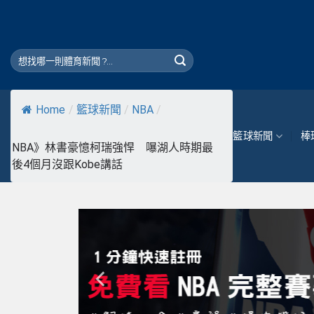
Skip
to
content
Home
/
籃球新聞
/
NBA
/
籃球新聞
棒
NBA》林書豪憶柯瑞強悍 嚗湖人時期最
後4個月沒跟Kobe講話