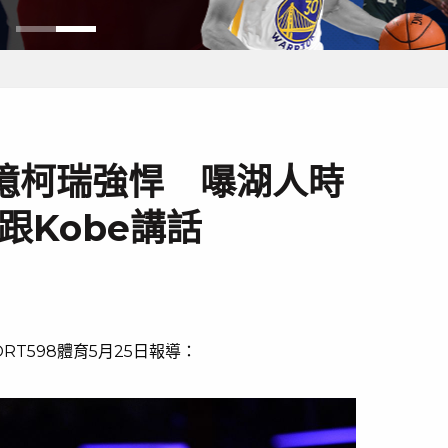
憶柯瑞強悍 嚗湖人時
跟Kobe講話
RT598體育5月25日報導：