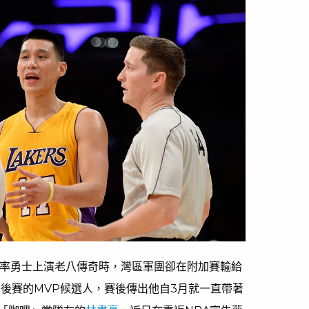
)率勇士上演老八傳奇時，灣區軍團卻在附加賽輸給
季後賽的MVP候選人，賽後傳出他自3月就一直帶著