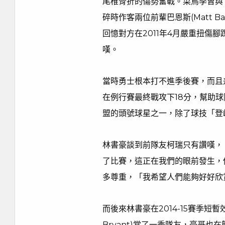
尾椎骨折的傷勢奮戰。菜鳥季曾與
碎時作客兩位前輩巴恩斯(Matt Bar
回憶對方在2011年4月嚴重扭傷
嘆。
當時勇士根本打不進季後賽，而且
在例行賽最終戰攻下18分，幫助球
盟的頭號球星之一，除了球技「登
林書豪談到前隊友柯瑞只有讚嘆，
了比賽，這正在我們的眼前發生，
多尊重，「我希望人們能夠好好欣
而後來林書豪在2014-15賽季短
Bryant)當了一季隊友，豪哥