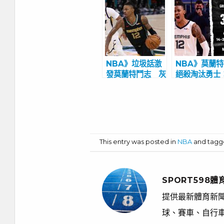
NBA》垃圾話激
NBA》莫蘭
發莫蘭特鬥志 灰
絕殺淘汰勇士
熊雙衛合砍57分
喜歡承擔壓力
爆冷G1破龍頭爵
瑞39分悲劇
士
This entry was posted in
NBA
and tag
SPORT598體
提供最新體育新聞
球、賽車、自行