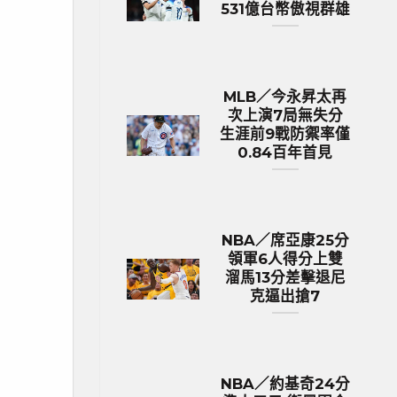
531億台幣傲視群雄
MLB／今永昇太再
次上演7局無失分
生涯前9戰防禦率僅
0.84百年首見
NBA／席亞康25分
領軍6人得分上雙
溜馬13分差擊退尼
克逼出搶7
NBA／約基奇24分