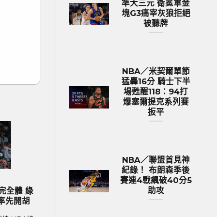
準大三元 衛冕軍金
塊G3痛宰灰狼拒絕
被聽牌
NBA／米契爾單節
猛轟16分 騎士下半
場甦醒118：94打
爆塞爾提克系列賽
扳平
NBA／聯盟首見神
紀錄！ 布朗森季後
賽連4戰飆破40分5
歐洲國家盃 足球新聞
MLB 棒
助攻
024歐國盃球隊身價排行 英格蘭身
MLB／今永昇太再
價531億台幣傲視群雄
生涯前9戰防禦率僅