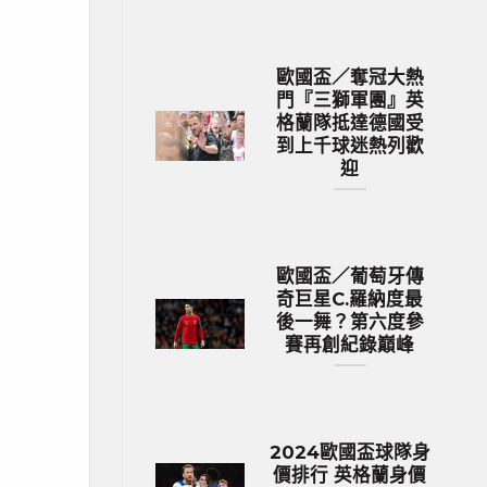
歐國盃／奪冠大熱
門『三獅軍團』英
格蘭隊抵達德國受
到上千球迷熱列歡
迎
歐國盃／葡萄牙傳
奇巨星C.羅納度最
後一舞？第六度參
賽再創紀錄巔峰
2024歐國盃球隊身
價排行 英格蘭身價