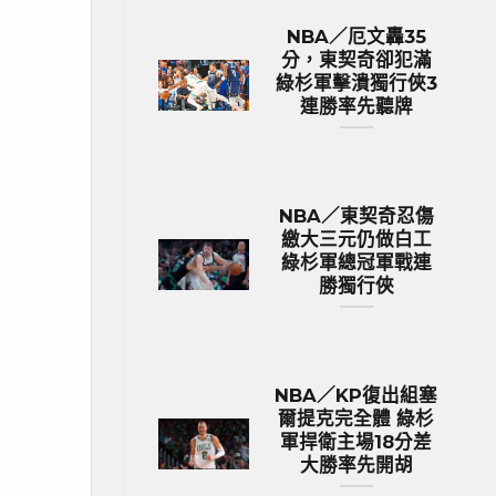
NBA／厄文轟35
分，東契奇卻犯滿
綠杉軍擊潰獨行俠3
連勝率先聽牌
NBA／東契奇忍傷
繳大三元仍做白工
綠杉軍總冠軍戰連
勝獨行俠
NBA／KP復出組塞
爾提克完全體 綠杉
軍捍衛主場18分差
大勝率先開胡