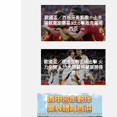
歐國盃／西班牙奏凱歌！上半
場就奠定勝基3比0擊敗克羅埃
西亞
歐國盃／德國強勢主場出擊 火
力全開 5：1大勝蘇格蘭旗開得
勝