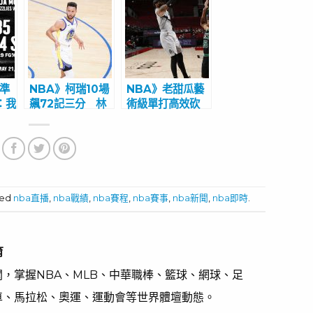
特準
NBA》柯瑞10場
NBA》老甜瓜藝
：我
飆72記三分 林
術級單打高效砍
 柯
書豪讚嘆:他真的
25分 利拉德生涯
英雄
永遠改變了籃球
三分升歷史第10
位
ged
nba直播
,
nba戰績
,
nba賽程
,
nba賽事
,
nba新聞
,
nba即時
.
育
，掌握NBA、MLB、中華職棒、籃球、網球、足
車、馬拉松、奧運、運動會等世界體壇動態。