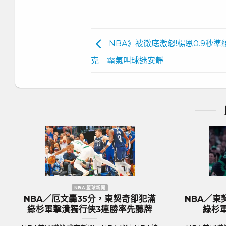
NBA》被徹底激怒!楊恩0.9秒準
克 霸氣叫球迷安靜
NBA 籃球新聞
歐洲國家盃 足球新聞
出組塞爾提克完全體 綠
歐國盃／奪冠大熱門『三獅軍
18分差大勝率先開胡
格蘭隊抵達德國受到上千球迷
迎