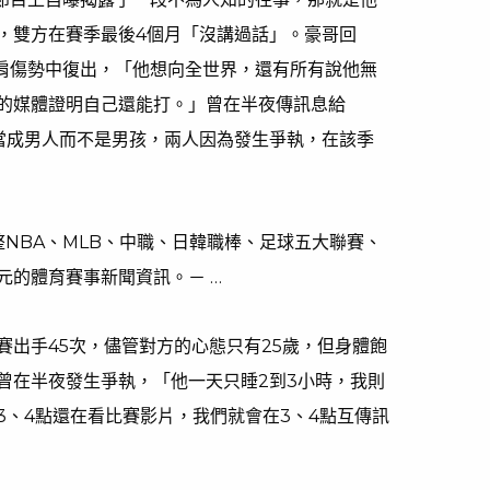
，雙方在賽季最後4個月「沒講過話」。豪哥回
右肩傷勢中復出，「他想向全世界，還有所有說他無
的媒體證明自己還能打。」曾在半夜傳訊息給
他當成男人而不是男孩，兩人因為發生爭執，在該季
匯整NBA、MLB、中職、日韓職棒、足球五大聯賽、
元的體育賽事新聞資訊。－ …
賽出手45次，儘管對方的心態只有25歲，但身體飽
曾在半夜發生爭執，「他一天只睡2到3小時，我則
3、4點還在看比賽影片，我們就會在3、4點互傳訊