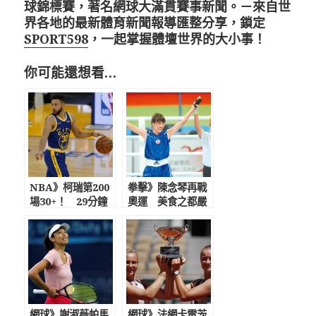
球錦標賽，著名網球大滿貫賽事新聞。－來自世
界各地的最新體育新聞報導匯整分享，鎖定
SPORT598
，一起掌握體壇世界的大小事！
你可能還想看…
NBA》柯瑞第200
拳擊》陳念琴再戰
場30+！ 29分鐘
奧運 美食之都嚴
飆11顆三分刷爆紀
格控制體重，黃筱
錄
雯嘆拳擊沒人性
網球》謝淑薇帕馬
網球》法網卡雷茨