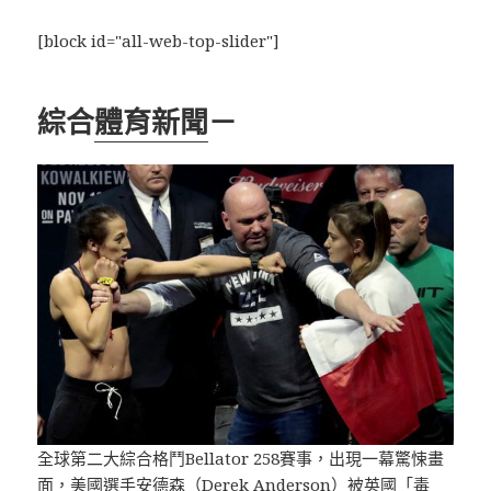
[block id="all-web-top-slider"]
綜合
體育新聞
－
全球第二大綜合格鬥Bellator 258賽事，出現一幕驚悚畫
面，美國選手安德森（
Derek Anderson
）被英國「毒