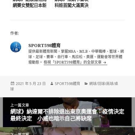
網賽女雙配日本新
科娃首闖大滿貫決
搭擋 世界排名跌
賽奪冠 女雙再封
至第三
后21年來第一人
作者:
SPORT598體育
提供最新體育新聞，掌握NBA、MLB、中華職棒、籃球、網
球、足球、賽車、自行車、馬拉松、奧運、運動會等世界體
壇動態。
檢視「SPORT598體育」的全部文章
發
作
分
2021 年 5 月 23 日
SPORT598體育
網球/羽球/高球/桌
佈
者
類
球
日
期:
文
上一篇文章
章
網球》納達爾不排除退出東京奧運會：疫情決定
上
導
最終決定 小威也暗示自己將缺席
一
覽
篇
文
下一篇文章