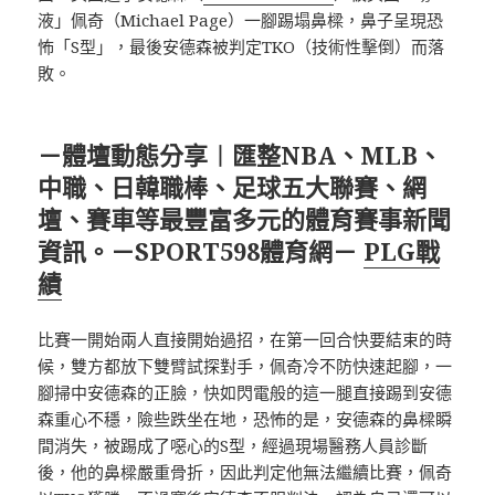
液」佩奇（Michael Page）一腳踢塌鼻樑，鼻子呈現恐
怖「S型」，最後安德森被判定TKO（技術性擊倒）而落
敗。
－體壇動態分享︱匯整NBA、MLB、
中職、日韓職棒、足球五大聯賽、網
壇、賽車等最豐富多元的體育賽事新聞
資訊。－SPORT598體育網－
PLG戰
績
比賽一開始兩人直接開始過招，在第一回合快要結束的時
候，雙方都放下雙臂試探對手，佩奇冷不防快速起腳，一
腳掃中安德森的正臉，快如閃電般的這一腿直接踢到安德
森重心不穩，險些跌坐在地，恐怖的是，安德森的鼻樑瞬
間消失，被踢成了噁心的S型，經過現場醫務人員診斷
後，他的鼻樑嚴重骨折，因此判定他無法繼續比賽，佩奇