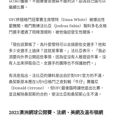
以TKO獲勝，不過賽後安德森不服判決，認為自己還可以
繼續比賽。
UFC終極格鬥冠軍賽主席懷特（Dana White）被爆出性
愛醜聞，格鬥教練法比亞（Joshua Fabia）報料多名女格
鬥選手遭遇了陪睡潛規則，被他強迫發生性關係。
「現在該算帳了，為什麼懷特可以去搞那些女選手？他和
多少女選手上過床？這就是事實，」法比亞表示，「我必
須要向外界公開這些事情，因為從沒有人敢提這件事，沒
有人出來捍衛自己，女選手的團隊也不保護她們。」
有消息指出，法比亞的爆料是出自於對UFC官方的不滿，
桑契斯原本應在5月9日格鬥之夜對戰「牛仔」賽羅尼
（Donald Cerrone），但UFC最後臨時讓他退出比賽，
並且解除桑契斯的合約，使法比亞和桑契斯心生不滿。
2021澳洲網球公開賽、法網、美網及溫布頓網