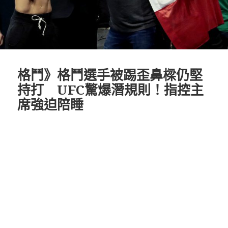
格鬥》格鬥選手被踢歪鼻樑仍堅
持打 UFC驚爆潛規則！指控主
席強迫陪睡