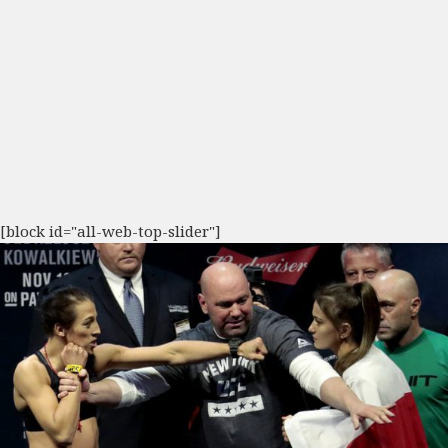
[block id="all-web-top-slider"]