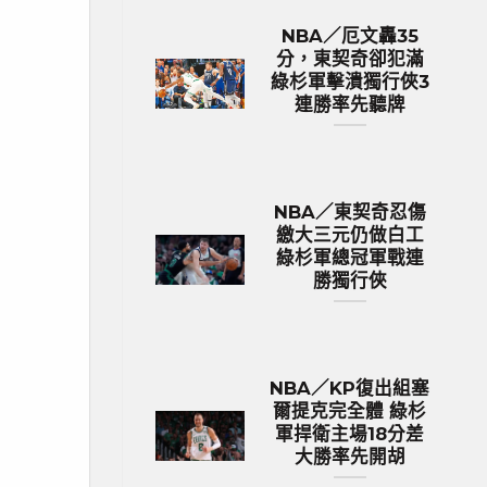
NBA／厄文轟35
分，東契奇卻犯滿
綠杉軍擊潰獨行俠3
連勝率先聽牌
NBA／東契奇忍傷
繳大三元仍做白工
綠杉軍總冠軍戰連
勝獨行俠
NBA／KP復出組塞
爾提克完全體 綠杉
軍捍衛主場18分差
大勝率先開胡