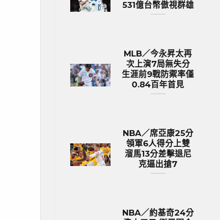
531億台幣傲視群雄
MLB／今永昇太再
次上演7局無失分
生涯前9戰防禦率僅
0.84百年首見
NBA／席亞康25分
領軍6人得分上雙
溜馬13分差擊退尼
克逼出搶7
NBA／約基奇24分