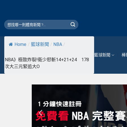
Skip
to
content
Home
/
籃球新聞
/
NBA
/
籃球新聞
棒
NBA》極致炸裂!衛少怒斬14+21+24 178
次大三元緊追大O