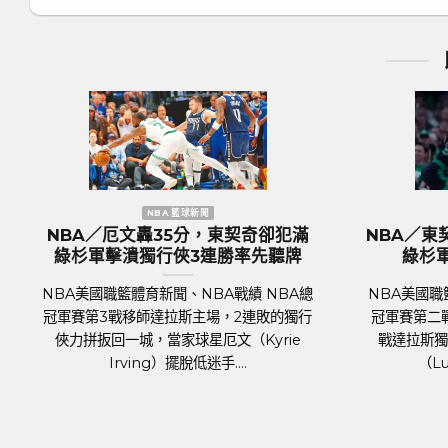
NBA 籃球新聞
歐洲國家盃 足球新
／KP復出組塞爾提克完全體 綠
歐國盃／奪冠大熱門『
捍衛主場18分差大勝率先開胡
格蘭隊抵達德國受到上
迎
國職籃體育新聞、NBA戰績 NBA總
足球聯賽體育新聞、足球戰
 7日正式登場，波士頓塞爾提克主場
2024年歐洲國家盃（UEFA 
拉斯獨行俠，關鍵人物是傷癒歸隊的
將於6月14日於德國正式開
明星前鋒波爾辛吉斯（Kris....
霍霍，蓄勢待發，而.