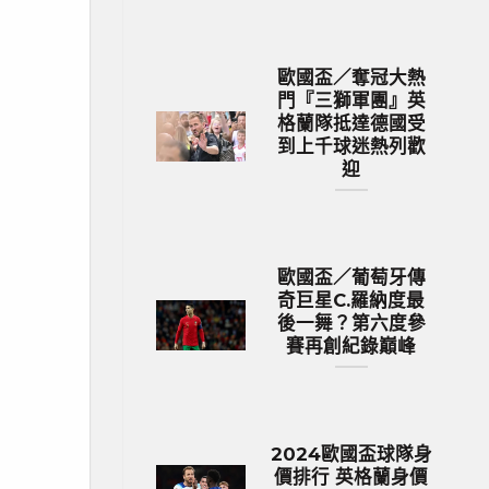
歐國盃／奪冠大熱
門『三獅軍團』英
格蘭隊抵達德國受
到上千球迷熱列歡
迎
歐國盃／葡萄牙傳
奇巨星C.羅納度最
後一舞？第六度參
賽再創紀錄巔峰
2024歐國盃球隊身
價排行 英格蘭身價