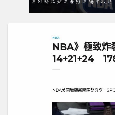
NBA
NBA》極致炸
14+21+24 
NBA美國職籃新聞匯整分享－SPO