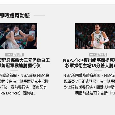
即時體育動態
聞
歐洲國家盃 足球新聞
三獅軍團』英
歐國盃／葡萄牙傳奇巨星C.羅納度最
千球迷熱列歡
後一舞？第六度參賽再創紀錄巔峰
足球聯賽體育新聞、足球戰績 2024年歐洲
績 萬眾矚目的
國家盃即將於6月14日晚上在德國揭幕，39
Euro 2024）
歲的葡萄牙球星C.羅納度（Cristiano
踢。各國好手摩拳
Ronaldo）將再....
...