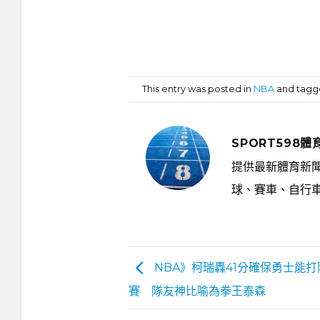
級 阿根廷41歲
P圖 衛少發
活傳奇史柯拉預告
謝巫師全隊
東奧最終戰
This entry was posted in
NBA
and tag
SPORT598體
提供最新體育新聞
球、賽車、自行
NBA》柯瑞轟41分確保勇士能打
賽 隊友神比喻為拳王泰森