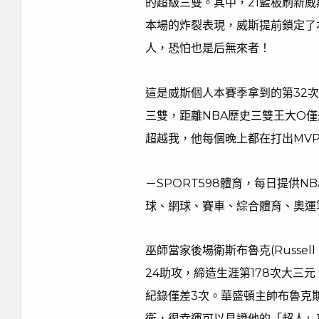
的超級三雙。其中，21籃板刷新
本場的炸裂表現，威斯提前鎖定了
人，恐怕也是后無來者！
這是威斯個人本賽季拿到的第32次
三雙，距離NBA歷史三雙王大O僅
超越我，他每個晚上都在打出MVP
－SPORT598體育，每日提供
球、網球、賽車、綜合體育、奧運
巫師當家後場衛斯布魯克(Russell
24助攻，締造生涯第178次大三元，距離
紀錄僅差3次。華盛頓主帥布魯克斯(S
衛，很幸運可以見證他的「超人」