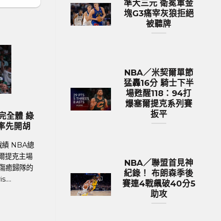
準大三元 衛冕軍金
塊G3痛宰灰狼拒絕
被聽牌
NBA／米契爾單節
猛轟16分 騎士下半
場甦醒118：94打
爆塞爾提克系列賽
歐洲國家盃 足球新聞
扳平
2024歐國盃球隊身價排行 英格蘭身
MLB／今
價531億台幣傲視群雄
生涯前9戰
足球聯賽體育新聞、足球戰績 在今年德國舉
MLB美國職棒
行的歐洲國家盃中，英格蘭以12.9億英鎊
加哥隊小熊
NBA／聯盟首見神
（約531億新台幣）的總身價傲視群雄，成為
Imanaga
紀錄！ 布朗森季後
身價最高的球隊。根據英國體育....
章，今
賽連4戰飆破40分5
助攻