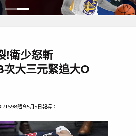
裂!衛少怒斬
178次大三元緊追大O
RT598體育5月5日報導：