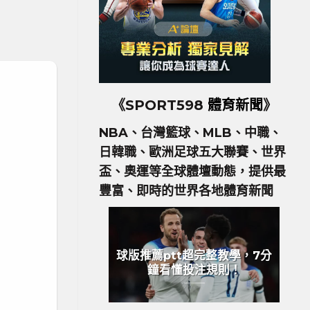
《SPORT598
體育新聞
》
NBA、台灣籃球、MLB、中職、
日韓職、歐洲足球五大聯賽、世界
盃、奧運等全球體壇動態，提供最
豐富、即時的世界各地體育新聞
球版推薦ptt超完整教學，7分
鐘看懂投注規則！