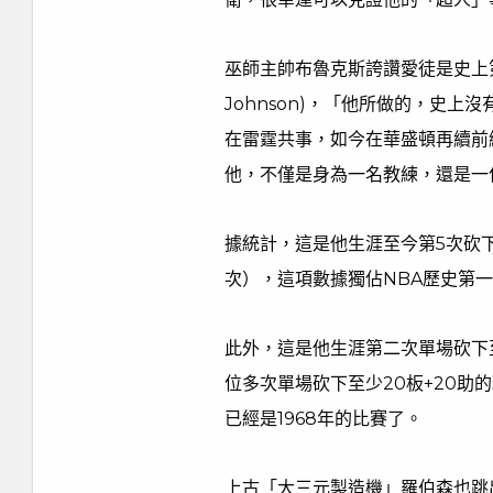
巫師主帥布魯克斯誇讚愛徒是史上第
Johnson)，「他所做的，史
在雷霆共事，如今在華盛頓再續前
他，不僅是身為一名教練，還是一
據統計，這是他生涯至今第5次砍下
次），這項數據獨佔NBA歷史第
此外，這是他生涯第二次單場砍下至
位多次單場砍下至少20板+20助
已經是1968年的比賽了。
上古「大三元製造機」羅伯森也跳