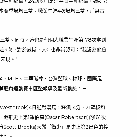
威斯生涯紀錄，24助攻則是追平其生涯紀錄。憑藉著
本賽季場均三雙。職業生涯4次場均三雙，前無古
三雙。同時，這也是他個人職業生涯第178次拿到
差3次。對於威斯，大O也非常認可：“我認為他會
表現。”
NBA、MLB、中華職棒、台灣籃球、棒球、國際足
等體育運動賽事匯整報導及最新動態。－
 Westbrook)4日迎戰溜馬，狂飆14分、21籃板和
史上第1羅伯森(Oscar Robertson)的181次
cott Brooks)大讚「衛少」是史上第2出色的控
事蹟。