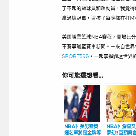
了不起的籃球員和運動員，我覺得
贏過總冠軍，這孩子每晚都在打M
美國職業籃球NBA賽程，賽場比分
軍賽等職籃賽事新聞。－來自世界
SPORT598
，一起掌握體壇世界
你可能還想看…
NBA》美男籃奧
NBA》詹皇
運名單將是金牌等
夢幻3巨頭興