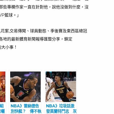
那些專欄作家一直在針對他，說他沒做到什麼，沒
VP籃球。」
,花絮,交易傳聞、球員動態、季後賽及東西區總冠
各地的最新體育新聞報導匯整分享，鎖定
的大小事！
又組
NBA》雷納德告
NBA》垃圾話激
奮曬
別快艇？ 傳不執
發莫蘭特鬥志 灰