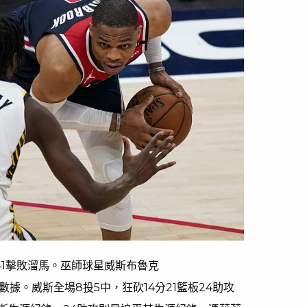
-141擊敗溜馬。巫師球星威斯布魯克
數據。威斯全場8投5中，狂砍14分21籃板24助攻