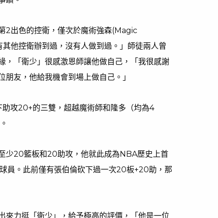
2出色的控衛，僅次於魔術強森(Magic
上沒有其他控衛辦到過，沒有人做到過。」師徒兩人曾
緣，「衛少」很感激恩師讓他做自己，「我很感謝
位朋友，他給我機會到場上做自己。」
助攻20+的三雙，超越魔術師和隆多（均為4
一。
少20籃板和20助攻，他就此成為NBA歷史上首
的球員。此前僅有張伯倫砍下過一次20板+20助，那
出來力挺「衛少」，給予極高的評價，「他是一位