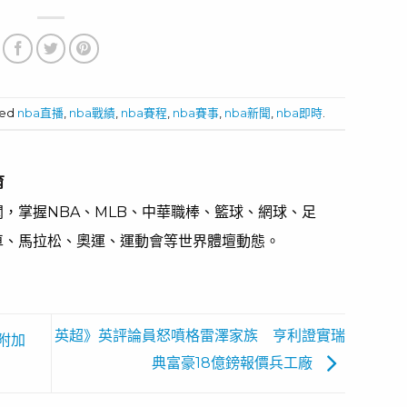
文感
行下季3600萬球
熊雙衛合砍57分
員選項投入FA
爆冷G1破龍頭爵
士
ged
nba直播
,
nba戰績
,
nba賽程
,
nba賽事
,
nba新聞
,
nba即時
.
育
，掌握NBA、MLB、中華職棒、籃球、網球、足
車、馬拉松、奧運、運動會等世界體壇動態。
英超》英評論員怒噴格雷澤家族 亨利證實瑞
附加
典富豪18億鎊報價兵工廠