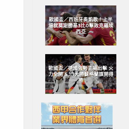
歐國盃／西班牙奏凱歌！上半
場就奠定勝基3比0擊敗克羅埃
西亞
歐國盃／德國強勢主場出擊 火
力全開 5：1大勝蘇格蘭旗開得
勝