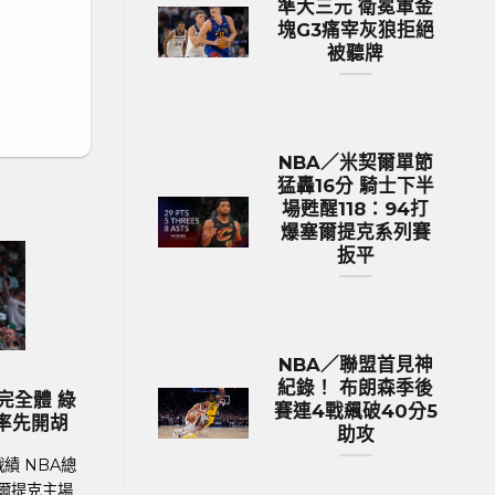
準大三元 衛冕軍金
塊G3痛宰灰狼拒絕
被聽牌
NBA／米契爾單節
猛轟16分 騎士下半
場甦醒118：94打
爆塞爾提克系列賽
扳平
NBA／聯盟首見神
歐洲國家盃 足球新聞
MLB 棒球新聞
紀錄！ 布朗森季後
歐國盃球隊身價排行 英格蘭身
MLB／今永昇太再次上演
賽連4戰飆破40分5
531億台幣傲視群雄
生涯前9戰防禦率僅0.8
助攻
育新聞、足球戰績 在今年德國舉
MLB美國職棒體育新聞、MLB
國家盃中，英格蘭以12.9億英鎊
加哥隊小熊日籍左投今永昇太