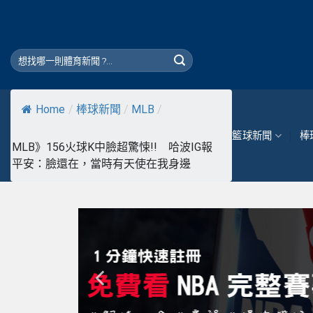
Skip
to
content
Home
/
棒球新聞
/
MLB
/
籃球新聞
棒
MLB》156火球K中臉超驚悚!! 哈波IG報
平安：臉還在，當時有天使在我身邊