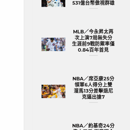
531億台幣傲視群雄
MLB／今永昇太再
次上演7局無失分
生涯前9戰防禦率僅
0.84百年首見
NBA／席亞康25分
領軍6人得分上雙
溜馬13分差擊退尼
克逼出搶7
NBA／約基奇24分