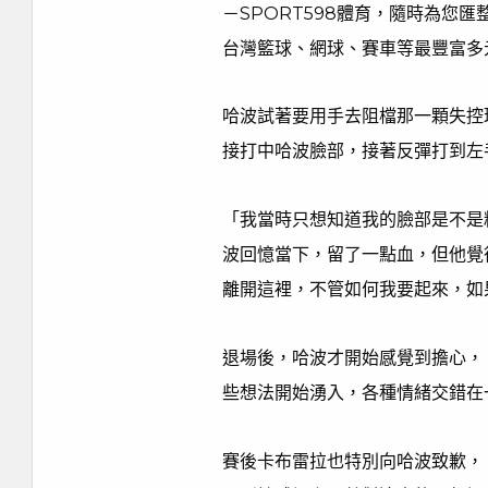
－SPORT598體育，隨時為您
台灣籃球、網球、賽車等最豐富多
哈波試著要用手去阻檔那一顆失控
接打中哈波臉部，接著反彈打到左
「我當時只想知道我的臉部是不是
波回憶當下，留了一點血，但他覺
離開這裡，不管如何我要起來，如
退場後，哈波才開始感覺到擔心，
些想法開始湧入，各種情緒交錯在
賽後卡布雷拉也特別向哈波致歉，