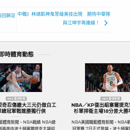
中職》林靖凱神鬼等級美技出現 期待中華隊
着回歸足
與江坤宇再連線！
即時體育動態
歐洲國家盃 足球新聞
歐國盃／葡萄牙傳奇巨星C.羅納度最
2024
後一舞？第六度參賽再創紀錄巔峰
價
足球聯賽體育新聞、足球戰績 2024年歐洲
足球聯賽體
國家盃即將於6月14日晚上在德國揭幕，39
行的歐洲