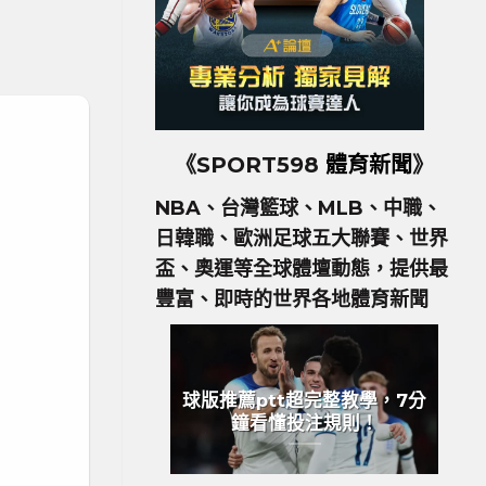
《SPORT598
體育新聞
》
NBA、台灣籃球、MLB、中職、
日韓職、歐洲足球五大聯賽、世界
盃、奧運等全球體壇動態，提供最
豐富、即時的世界各地體育新聞
球版推薦ptt超完整教學，7分
鐘看懂投注規則！