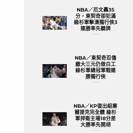
NBA／厄文轟35
分，東契奇卻犯滿
綠杉軍擊潰獨行俠3
連勝率先聽牌
NBA／東契奇忍傷
繳大三元仍做白工
綠杉軍總冠軍戰連
勝獨行俠
NBA／KP復出組塞
爾提克完全體 綠杉
軍捍衛主場18分差
大勝率先開胡