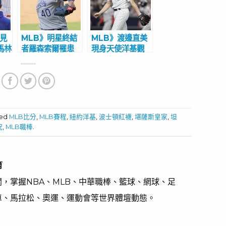
再見
MLB》明星終結
MLB》渡邊直美
馬林
者羅森索爾罹患
現身天使洋基觀
承
「投手絕症」 運
戰 前洋基牛棚
動家1100萬美元
36歲強投加盟光
付諸流水？
芒
ged
MLB比分
,
MLB賽程
,
紐約洋基
,
波士頓紅襪
,
堪薩斯皇家
,
坦
況
,
MLB職棒
.
育
，掌握NBA、MLB、中華職棒、籃球、網球、足
車、馬拉松、奧運、運動會等世界體壇動態。