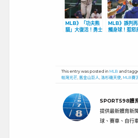
MLB》「功夫熊
MLB》誤判
貓」大復活！勇士
觸身球！惹怒
桑多瓦代打敲出致
魚教頭 主審坦
勝轟建功
是故意伸肘
This entry was posted in
MLB
and tag
帕灣光芒
,
舊金山巨人
,
洛杉磯天使
,
MLB賽
SPORT598體
提供最新體育新聞
球、賽車、自行