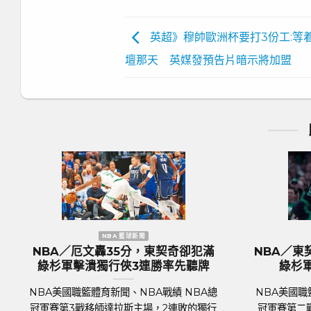
英超》穆帥歐洲杯要打3份工:等
壇那天 英媒發預告片暗示將加盟
新聞
歐洲國家盃 足球新聞
爾提克完全體 綠
歐國盃／奪冠大熱門『三獅軍團』英
差大勝率先開胡
格蘭隊抵達德國受到上千球迷熱列歡
迎
NBA戰績 NBA總
足球聯賽體育新聞、足球戰績 萬眾矚目的
波士頓塞爾提克主場