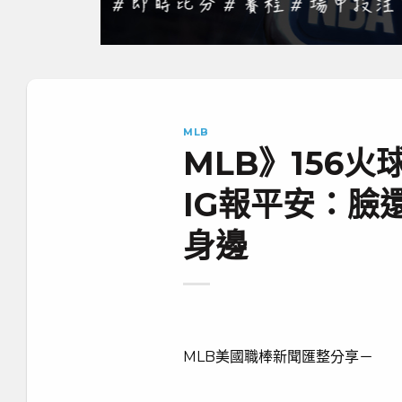
MLB
MLB》156火
IG報平安：臉
身邊
MLB美國職棒新聞匯整分享－