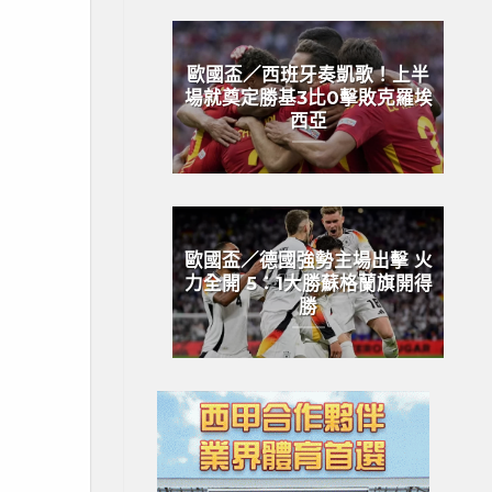
歐國盃／西班牙奏凱歌！上半
場就奠定勝基3比0擊敗克羅埃
西亞
歐國盃／德國強勢主場出擊 火
力全開 5：1大勝蘇格蘭旗開得
勝