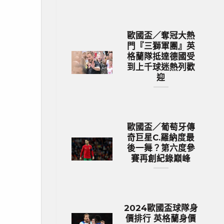
歐國盃／奪冠大熱
門『三獅軍團』英
格蘭隊抵達德國受
到上千球迷熱列歡
迎
歐國盃／葡萄牙傳
奇巨星C.羅納度最
後一舞？第六度參
賽再創紀錄巔峰
2024歐國盃球隊身
價排行 英格蘭身價