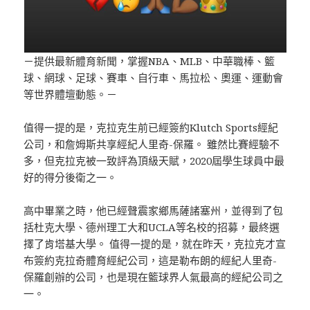
－提供最新體育新聞，掌握NBA、MLB、中華職棒、籃
球、網球、足球、賽車、自行車、馬拉松、奧運、運動會
等世界體壇動態。－
值得一提的是，克拉克生前已經簽約Klutch Sports經紀
公司，和詹姆斯共享經紀人里奇-保羅。 雖然比賽經驗不
多，但克拉克被一致評為頂級天賦，2020屆學生球員中最
好的得分後衛之一。
高中畢業之時，他已經聲震家鄉馬薩諸塞州，並得到了包
括杜克大學、德州理工大和UCLA等名校的招募，最終選
擇了肯塔基大學。 值得一提的是，就在昨天，克拉克才宣
布簽約克拉奇體育經紀公司，這是勒布朗的經紀人里奇-
保羅創辦的公司，也是現在籃球界人氣最高的經紀公司之
一。