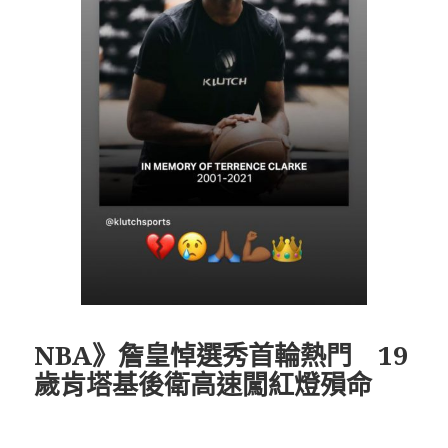
NBA》詹皇悼選秀首輪熱門 19
歲肯塔基後衛高速闖紅燈殞命