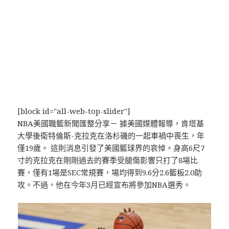
[block id="all-web-top-slider"]
NBA美國職籃新聞匯整分享－ 據美國媒體報導，肯塔基
大學後衛特倫斯-克拉克在洛杉磯的一起車禍中喪生，年
僅19歲。 這則消息引發了美國籃球界的哀悼。身高6尺7
寸的克拉克在剛剛過去的賽季受腿傷影響只打了8場比
賽，僅有1場是SEC常規賽，場均得到9.6分2.6籃板2.0助
攻。不過，他在今年3月已經宣布將參加NBA選秀。