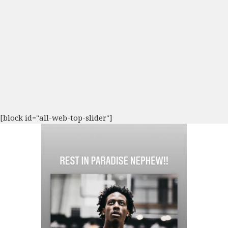
[block id="all-web-top-slider"]