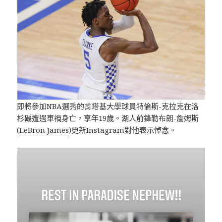
即將參加NBA選秀的肯塔基大學球員特倫斯-克拉克在洛
杉磯遭遇車禍身亡，享年19歲。湖人前鋒勒布朗-詹姆斯
(
LeBron James
)更新Instagram對他表示悼念。