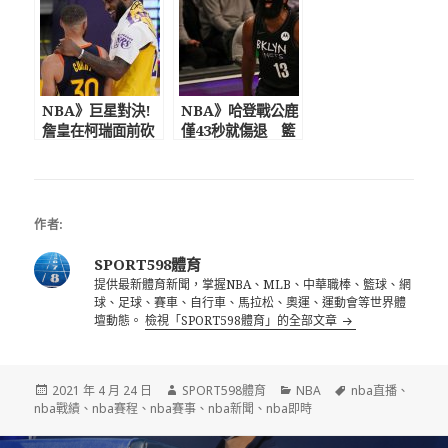
NBA球員
NBA》巨星對決!
NBA》哈登戰公鹿
詹皇在柯瑞面前砍
僅43秒就傷退 籃
致勝三分 湖人
網陷大危機!奈許心
險退勇士進季後賽
碎
作者:
SPORT598體育
提供最新體育新聞，掌握NBA、MLB、中華職棒、籃球、網
球、足球、賽車、自行車、馬拉松、奧運、運動會等世界體
壇動態。
檢視「SPORT598體育」的全部文章
發
作
分
標
2021 年 4 月 24 日
SPORT598體育
NBA
nba直播
、
佈
者
類
籤
nba戰績
、
nba賽程
、
nba賽事
、
nba新聞
、
nba即時
日
期:
文