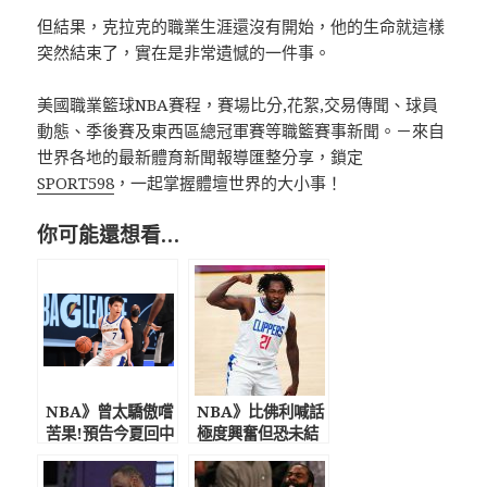
但結果，克拉克的職業生涯還沒有開始，他的生命就這樣
突然結束了，實在是非常遺憾的一件事。
美國職業籃球NBA賽程，賽場比分,花絮,交易傳聞、球員
動態、季後賽及東西區總冠軍賽等職籃賽事新聞。－來自
世界各地的最新體育新聞報導匯整分享，鎖定
SPORT598
，一起掌握體壇世界的大小事！
你可能還想看…
NBA》曾太驕傲嚐
NBA》比佛利喊話
苦果!預告今夏回中
極度興奮但恐未結
國 林書豪：已證
束 灰狼欲當籌碼
明自己仍是頂尖
爭西蒙斯