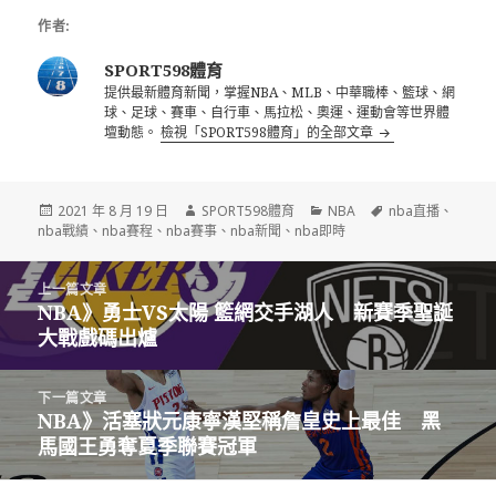
作者:
SPORT598體育
提供最新體育新聞，掌握NBA、MLB、中華職棒、籃球、網
球、足球、賽車、自行車、馬拉松、奧運、運動會等世界體
壇動態。
檢視「SPORT598體育」的全部文章
發
作
分
標
2021 年 8 月 19 日
SPORT598體育
NBA
nba直播
、
佈
者
類
籤
nba戰績
、
nba賽程
、
nba賽事
、
nba新聞
、
nba即時
日
期:
文
上一篇文章
章
NBA》勇士VS太陽 籃網交手湖人 新賽季聖誕
上
導
大戰戲碼出爐
一
覽
篇
文
下一篇文章
章:
NBA》活塞狀元康寧漢堅稱詹皇史上最佳 黑
下
馬國王勇奪夏季聯賽冠軍
一
篇