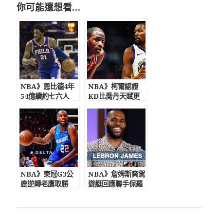
你可能還想看…
NBA》恩比德4年
NBA》柯爾認證
54億續約七六人
KD比喬丹天賦更
塞爾提克21億續約
高 魔術強森推薦
聰明哥
湖人挖CP3組3巨頭
NBA》東冠G3公
NBA》詹姆斯爽駕
鹿逆轉老鷹取勝
遊艇回應聯手保羅
籃球之神眷顧公鹿
問題 曝愛客場贏
米德爾頓轟38分
球爽看球迷失望表
情