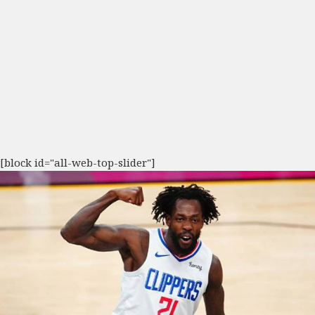
[block id="all-web-top-slider"]