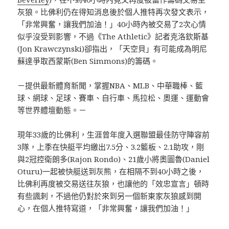
灰狼。比佛利仍在得知消息後於個人推特再次發文表示，
「非常興奮，讓我們加油！」40小時內被交易了2次心情
似乎沒受到影響，不過《The Athletic》記者克洛欽斯基
(Jon Krawczynski)卻指出，「天空貝」有可能成為明尼
蘇達爭取西蒙斯(Ben Simmons)的籌碼。
－提供最新體育新聞，掌握NBA、MLB、中華職棒、籃
球、網球、足球、賽車、自行車、馬拉松、奧運、運動會
等世界體壇動態。－
現年33歲的比佛利，生涯曾年度入選聯盟最佳防守陣容前
3隊，上季在快艇平均繳出7.5分、3.2籃板、2.1助攻，剛
與2冠控衛朗多(Rajon Rondo)、21歲小將奧圖魯(Daniel
Oturu)一起被快艇送到灰熊，在相隔不到40小時之後，
比佛利再度被交易送往灰狼，也讓他的「效忠宣言」頓時
有些諷刺，不過他仍對於來到另一個新東家灰狼感到開
心，在個人推特寫道，「非常興奮，讓我們加油！」