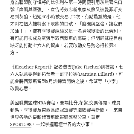
身為聯盟防守悍將的比佛利在第一時間便引用灰熊著名口
號「磨礪與堅強」，宣告將效忠新東家灰熊又被曼菲斯交
易到灰狼，短短40小時被交易了2次，有點尷尬的是，他
才剛在個人推特寫下灰熊的口號，「磨礪與堅強，讓我們
加油！」，擁有季後賽經驗又是一名資深後衛的比佛利，
有可能再次成為灰狼爭取西蒙斯的籌碼；但明尼蘇達目前
缺乏能打動七六人的資產，若要啟動交易勢必得拉第3
方。
《Bleacher Report》記者費雪(Jake Fischer)則披露，七
六人執意要得到拓荒者一哥里拉德(Damian Lillard)，可
能會將西蒙斯留到9月訓練營開始之後，希望等「小李」
改變心意。
美國職業籃球NBA賽程，賽場比分,花絮,交易傳聞、球員
動態、季後賽及東西區總冠軍賽等職籃賽事新聞。－來自
世界各地的最新體育新聞報導匯整分享，鎖定
SPORT598
，一起掌握體壇世界的大小事！