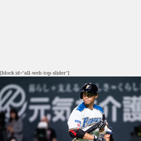
[block id="all-web-top-slider"]