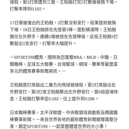
接殺，第2打席遭到三振，王柏融打完2打數後被換下場，
打擊率降到0.182。
17日傷後復出的王柏融，2打數沒有安打，結果提前被換
下場，18日王柏融排在先發第3棒，面對橫濱隊，王柏融
擔任左外野手，連續2場被放在先發陣容，此役王柏融3打
數敲出2支安打，打擊率大幅提升。
－SPORT598體育，隨時為您匯整NBA、MLB、中職、日
韓職棒、足球五大聯賽、台灣籃球、網球、賽車等最豐富
多元的體育賽事新聞資訊。－
王柏融首打席敲出二壘方向飛球被接殺，第2打席敲出右
外野安打，第3打席王柏融擊出左外野安打，第6局退場休
息，王柏融打擊率從0.182，往上提升到0.286。
日本職棒賽事，太平洋聯盟、中央聯盟球員動態及韓國職
棒賽事新聞。－來自世界各地的最新體育新聞報導匯整分
享，鎖定
SPORT598
，一起掌握體壇世界的大小事！