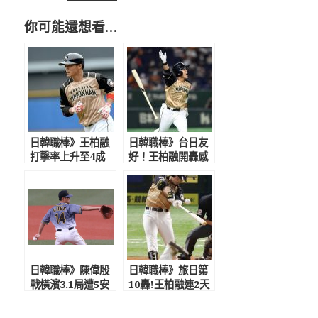
你可能還想看…
日韓職棒》王柏融
日韓職棒》台日友
打擊率上升至4成
好！王柏融開轟感
71 賽前看影片預
動發言 IG發文：
習棒打田中將大
用小小聲音大大感
謝日本
日韓職棒》陳偉殷
日韓職棒》旅日第
戰橫濱3.1局遭5安
10轟!王柏融連2天
失4分無勝敗 敲出
砲轟巨人 百轟M4
重返日職首安
台日生涯通算96轟