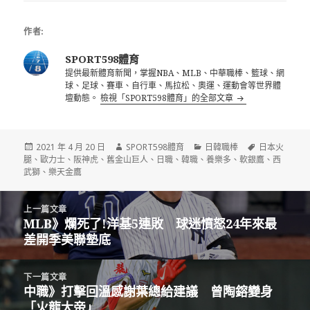
作者:
SPORT598體育
提供最新體育新聞，掌握NBA、MLB、中華職棒、籃球、網
球、足球、賽車、自行車、馬拉松、奧運、運動會等世界體
壇動態。
檢視「SPORT598體育」的全部文章
發
作
分
標
2021 年 4 月 20 日
SPORT598體育
日韓職棒
日本火
佈
者
類
籤
腿
、
歐力士
、
阪神虎
、
舊金山巨人
、
日職
、
韓職
、
養樂多
、
軟銀鷹
、
西
日
武獅
、
樂天金鷹
期:
文
上一篇文章
章
MLB》爛死了!洋基5連敗 球迷憤怒24年來最
上
導
差開季美聯墊底
一
覽
篇
文
下一篇文章
章:
中職》打擊回溫感謝葉總給建議 曾陶鎔變身
下
「火龍大帝」
一