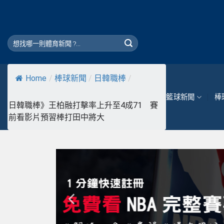
Skip
to
content
Home
/
棒球新聞
/
日韓職棒
/
籃球新聞
棒
日韓職棒》王柏融打擊率上升至4成71 賽
前看影片預習棒打田中將大