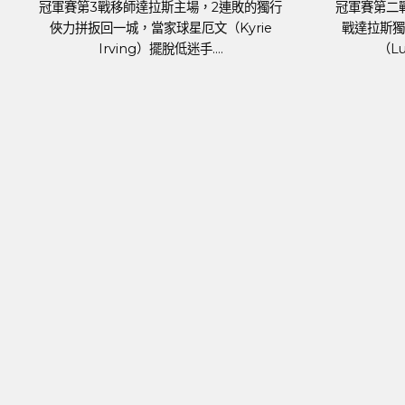
足球聯賽體育新聞、
軍賽 7日正式登場，波士頓塞爾提克主場
2024年歐洲國家盃（UE
上達拉斯獨行俠，關鍵人物是傷癒歸隊的
將於6月14日於德國
明星前鋒波爾辛吉斯（Kris....
霍霍，蓄勢待