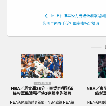
MLB》洋基怪力男破低潮擊退國
盜明星內野手低打擊率遭指定讓渡
NBA 籃球新聞
歐洲國家盃
BA／KP復出組塞爾提克完全體 綠
歐國盃／奪冠大熱
杉軍捍衛主場18分差大勝率先開胡
格蘭隊抵達德國受
BA美國職籃體育新聞、NBA戰績 NBA總