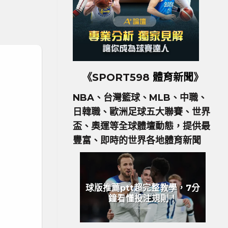
《SPORT598
體育新聞
》
NBA、台灣籃球、MLB、中職、
日韓職、歐洲足球五大聯賽、世界
盃、奧運等全球體壇動態，提供最
豐富、即時的世界各地體育新聞
球版推薦ptt超完整教學，7分
鐘看懂投注規則！