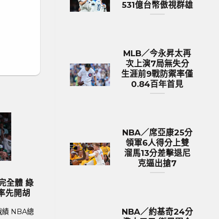
531億台幣傲視群雄
MLB／今永昇太再
次上演7局無失分
生涯前9戰防禦率僅
0.84百年首見
NBA／席亞康25分
領軍6人得分上雙
溜馬13分差擊退尼
克逼出搶7
歐洲國家盃 足球新聞
最
2024歐國盃球隊身價排行 英格蘭身
MLB
峰
價531億台幣傲視群雄
生涯前
NBA／約基奇24分
洲
足球聯賽體育新聞、足球戰績 在今年德國舉
MLB美