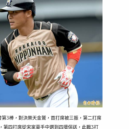
發第3棒，對決樂天金鷲，首打席被三振，第二打席
，第四打席從宋家豪手中選到四壞保送，此戰3打