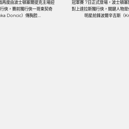
足球戰績 萬眾矚目的
國家盃即將於6月14日晚上在德國揭幕，3
FA Euro 2024）
歲的葡萄牙球星C.羅納度（Cristiano
正式開踢。各國好手摩拳
Ronaldo）將再....
發，而....