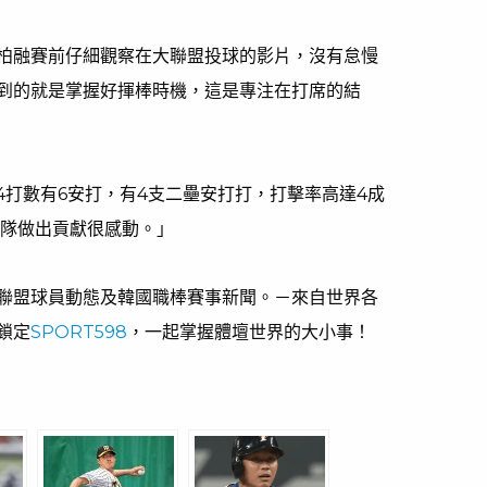
柏融賽前仔細觀察在大聯盟投球的影片，沒有怠慢
到的就是掌握好揮棒時機，這是專注在打席的結
4打數有6安打，有4支二壘安打打，打擊率高達4成
球隊做出貢獻很感動。」
聯盟球員動態及韓國職棒賽事新聞。－來自世界各
鎖定
SPORT598
，一起掌握體壇世界的大小事！