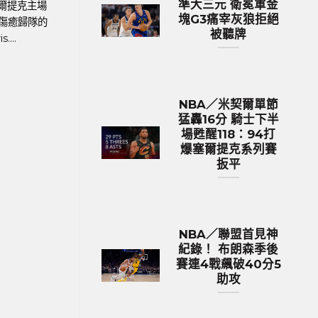
準大三元 衛冕軍金
9
行的歐洲國家盃中，英格蘭以12.9億英鎊
加哥隊
塊G3痛宰灰狼拒絕
（約531億新台幣）的總身價傲視群雄，成為
Iman
被聽牌
身價最高的球隊。根據英國體育....
NBA／米契爾單節
猛轟16分 騎士下半
場甦醒118：94打
爆塞爾提克系列賽
扳平
NBA／聯盟首見神
紀錄！ 布朗森季後
賽連4戰飆破40分5
助攻