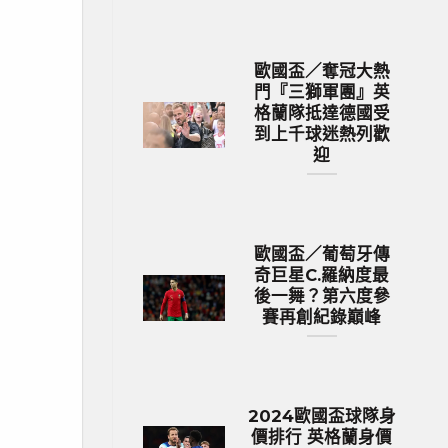
歐國盃／奪冠大熱
門『三獅軍團』英
格蘭隊抵達德國受
到上千球迷熱列歡
迎
歐國盃／葡萄牙傳
奇巨星C.羅納度最
後一舞？第六度參
賽再創紀錄巔峰
2024歐國盃球隊身
價排行 英格蘭身價