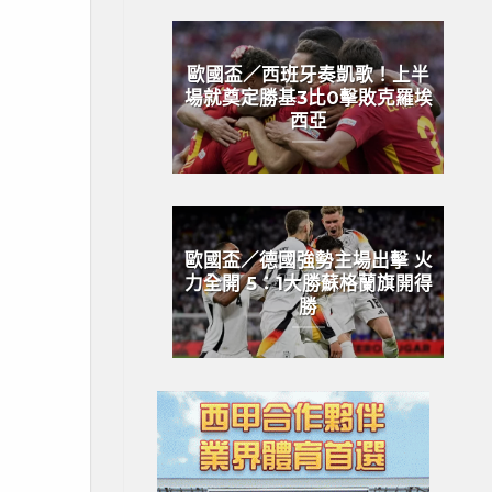
歐國盃／西班牙奏凱歌！上半
場就奠定勝基3比0擊敗克羅埃
西亞
歐國盃／德國強勢主場出擊 火
力全開 5：1大勝蘇格蘭旗開得
勝