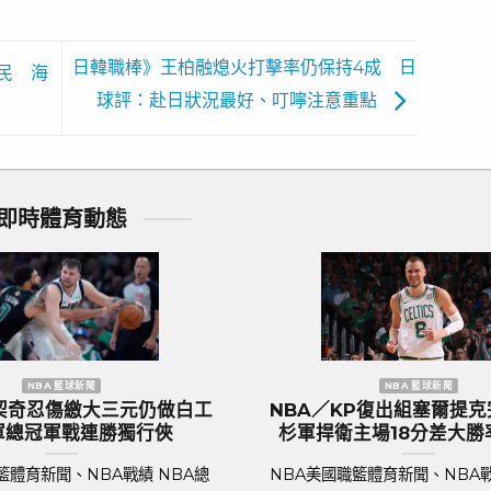
日韓職棒》王柏融熄火打擊率仍保持4成 日
民 海
球評：赴日狀況最好、叮嚀注意重點
即時體育動態
 足球新聞
歐洲國家盃 足球新聞
門『三獅軍團』英
歐國盃／葡萄牙傳奇巨星C.羅納度
到上千球迷熱列歡
後一舞？第六度參賽再創紀錄巔
迎
足球聯賽體育新聞、足球戰績 2024年歐