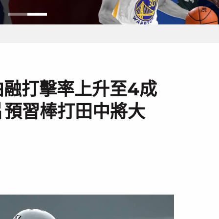
柏融打擊率上升至4成
片預習棒打田中將大