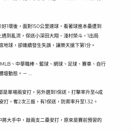
好1壞後，面對150公里速球，看著球進本壘遭到
上遇到亂流，保送小深田大翔、淺村榮斗，1出局
滾地球，卻連續發生失誤，讓樂天搶下第1分。
、MLB、中華職棒、籃球、網球、足球、賽車、自行
體壇動態。－ …
都是單場兩安打，另外選到1保送，打擊率升至4成
1安打，奪2次三振，有1保送，防禦率升至1.32。
中將大手中，敲兩支二壘安打，原來是賽前預習的