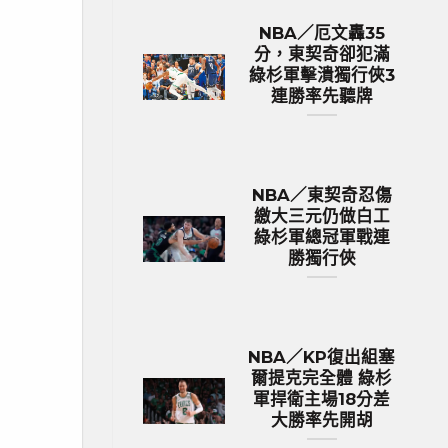
NBA／厄文轟35
分，東契奇卻犯滿
綠杉軍擊潰獨行俠3
連勝率先聽牌
NBA／東契奇忍傷
繳大三元仍做白工
綠杉軍總冠軍戰連
勝獨行俠
NBA／KP復出組塞
爾提克完全體 綠杉
軍捍衛主場18分差
大勝率先開胡