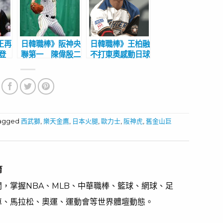
王再
日韓職棒》阪神央
日韓職棒》王柏融
登
聯第一 陳偉殷二
不打東奧感動日球
四棒
軍防禦率王優質先
迷 陽岱鋼傷後復
回應
發等待機會
出當勝利打點英雄
tagged
西武獅
,
樂天金鷹
,
日本火腿
,
歐力士
,
阪神虎
,
舊金山巨
育
，掌握NBA、MLB、中華職棒、籃球、網球、足
車、馬拉松、奧運、運動會等世界體壇動態。