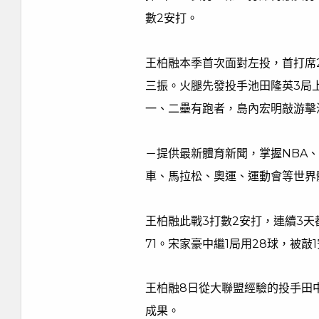
數2安打。
王柏融本季首次面對左投，首打席2
三振。火腿先發投手池田隆英3局
一、二壘有跑者，島內宏明敲游擊
－提供最新體育新聞，掌握NBA
車、馬拉松、奧運、運動會等世界
王柏融此戰3打數2安打，連續3天
71。宋家豪中繼1局用28球，被敲
王柏融8日從大聯盟經驗的投手田
成果。