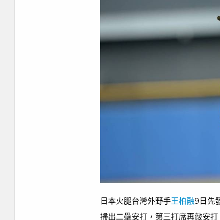
日本火腿台灣外野手
王柏融
9日先
掃出二壘安打，第三打席再敲安打