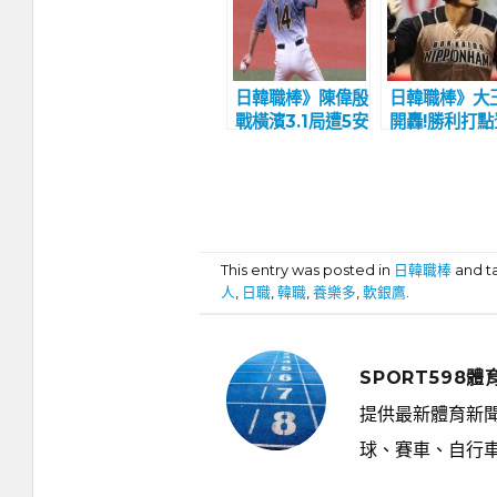
日韓職棒》陳偉殷
日韓職棒》大
戰橫濱3.1局遭5安
開轟!勝利打點
失4分無勝敗 敲
英雄訪問 扛
出重返日職首安
有壓力？霸氣
This entry was posted in
日韓職棒
and 
人
,
日職
,
韓職
,
養樂多
,
軟銀鷹
.
SPORT598體
提供最新體育新聞
球、賽車、自行