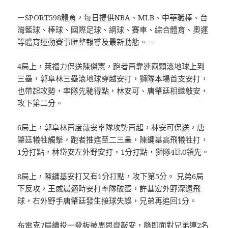
－SPORT598體育，每日提供NBA、MLB、中華職棒、台
灣籃球、棒球、國際足球、網球、賽車、綜合體育、奧運
等體育運動賽事匯整報導及最新動態。－
4局上，萊福力保送陳傑憲，跑者再靠連兩顆滾地球上到
三壘，郭阜林三壘滾地球穿越安打，獅隊本場首支安打，
也帶起攻勢，率隊先馳得點，林安可、唐肇廷相繼敲安，
攻下第二分。
6局上，郭阜林再度敲安率隊攻勢再起，林安可保送，唐
肇廷犧牲觸擊，跑者推進至二三壘，陳鏞基高飛犧牲打，
1分打點，林岱安左外野安打，1分打點，獅隊4比0領先。
8局上，陳鏞基安打又有1分打點，攻下第5分。 兄弟6局
下反攻，王威晨適時安打率隊破蛋，許基宏外野深遠飛
球，右外野手唐肇廷發生接球失誤，兄弟再追回1分。
布雷克7局續投一登板被周思齊敲安，隨即面對兄弟連2名