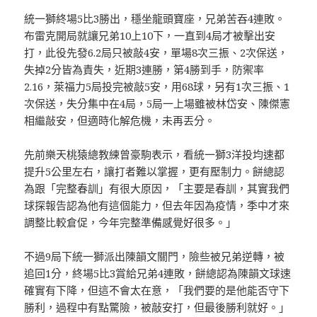
統一獅終場5比3勝出，穩坐龍頭寶座，兄弟苦吞4連敗。
布雷克開局就讓兄弟10上10下，一直到4局才被擊出安
打，此役先發6.2局只被敲4安，單場8次三振、2次保送，
失掉2分皆為責失，近期3連勝，第4勝到手，防禦率
2.16，萊福力5局投完被敲5安，用68球，另有1次三振、1
次保送，失分集中在4局，5局一上場雖被林岱安、陳傑憲
相繼敲安，但適時化解危機，未再丟分。
先前樂天桃猿總教練曾豪駒表示，看統一獅3洋投均速都
提升5公里左右，讓打者難以掌握，更有壓制力。餅總認
為跟「完整春訓」有很大原因，「主要是春訓，其實我們
球探報告認為他有這個能力，但去年因為疫情，季中才來
調整比較倉促，今年完整準備感覺好很多。」
不過9局下統一獅派出陳韻文關門，險些被兄弟逆轉，被
追回1分，終場5比3賞給兄弟4連敗，餅總認為陳韻文球速
確實有下降，但這不會太在意，「我們要的是他能否守下
勝利，過程中有點驚險，被敲安打，但最後勝利就好。」