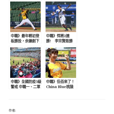
中職》最年輕初登
中職》悍將2連
板勝投，余謙創下
勝! 李宗賢致勝
新紀錄替自己賺先
安，曾峻岳滿壘2K
發機會 助總給80
化解猿反撲
分好評
中職》全國防疫3級
中職》伍佰來了！
警戒 中職一、二軍
China Blue桃猿
比賽延期 復賽日
動紫趴壓軸開唱
期難料聯盟會預先
泱泱為兄弟開球應
告知
援跳好跳滿
作者: