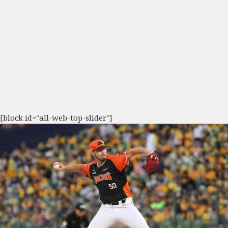
[block id="all-web-top-slider"]