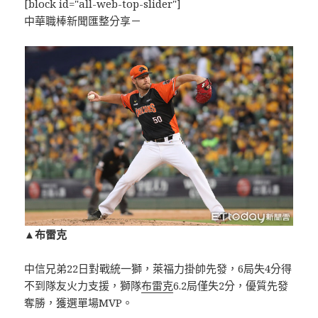
[block id="all-web-top-slider"]
中華職棒新聞匯整分享－
▲布雷克
中信兄弟22日對戰統一獅，萊福力掛帥先發，6局失4分得
不到隊友火力支援，獅隊
布雷克
6.2局僅失2分，優質先發
奪勝，獲選單場MVP。