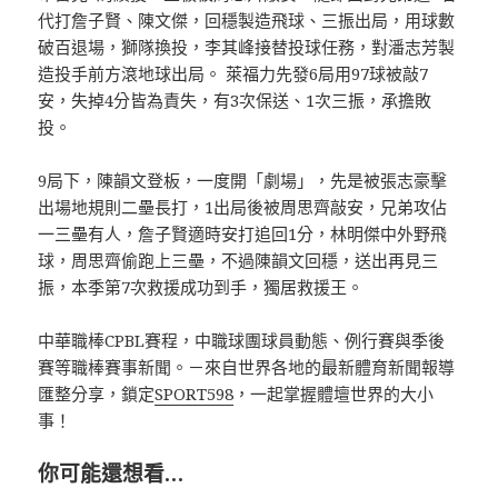
代打詹子賢、陳文傑，回穩製造飛球、三振出局，用球數
破百退場，獅隊換投，李其峰接替投球任務，對潘志芳製
造投手前方滾地球出局。 萊福力先發6局用97球被敲7
安，失掉4分皆為責失，有3次保送、1次三振，承擔敗
投。
9局下，陳韻文登板，一度開「劇場」，先是被張志豪擊
出場地規則二壘長打，1出局後被周思齊敲安，兄弟攻佔
一三壘有人，詹子賢適時安打追回1分，林明傑中外野飛
球，周思齊偷跑上三壘，不過陳韻文回穩，送出再見三
振，本季第7次救援成功到手，獨居救援王。
中華職棒CPBL賽程，中職球團球員動態、例行賽與季後
賽等職棒賽事新聞。－來自世界各地的最新體育新聞報導
匯整分享，鎖定
SPORT598
，一起掌握體壇世界的大小
事！
你可能還想看…