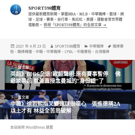
SPORT598體育
提供最新體育新聞，掌握NBA、MLB、中華職棒、籃球、網
球、足球、賽車、自行車、馬拉松、奧運、運動會等世界體
壇動態。
檢視「SPORT598體育」的全部文章
發
作
分
標
2021 年 4 月 23 日
SPORT598體育
中華職棒
職棒賽
佈
者
類
籤
程
、
職棒轉播
、
中職
、
中華職棒
、
CPBL
、
中職賽程
、
台灣職棒
日
期:
文
上一篇文章
章
英超》BIG6全退!歐超聲明:原有賽事暫停 佛
上
導
爺談英超 就差直接念曼城的”身份證”了
一
覽
篇
文
下一篇文章
章:
中職》徐若熙指叉變速球很噁心 張進德稱2A
下
以上才有 林益全苦思破解
一
篇
文
本站採用 WordPress 建置
章: