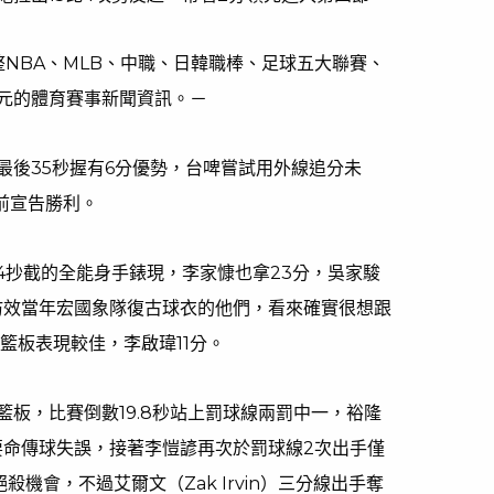
匯整NBA、MLB、中職、日韓職棒、足球五大聯賽、
元的體育賽事新聞資訊。－
最後35秒握有6分優勢，台啤嘗試用外線追分未
提前宣告勝利。
與4抄截的全能身手錶現，李家慷也拿23分，吳家駿
穿仿效當年宏國象隊復古球衣的他們，看來確實很想跟
2籃板表現較佳，李啟瑋11分。
板，比賽倒數19.8秒站上罰球線兩罰中一，裕隆
要命傳球失誤，接著李愷諺再次於罰球線2次出手僅
殺機會，不過艾爾文（Zak Irvin）三分線出手奪