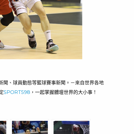
點新聞、球員動態等籃球賽事新聞。－來自世界各地
定
SPORT598
，一起掌握體壇世界的大小事！