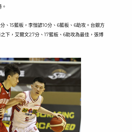
勝。
3分、15籃板，李愷諺10分、6籃板、6助攻。台銀方
之下，艾爾文27分、17籃板、6助攻為最佳，張博