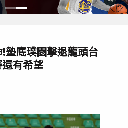
命!墊底璞園擊退龍頭台
賽還有希望