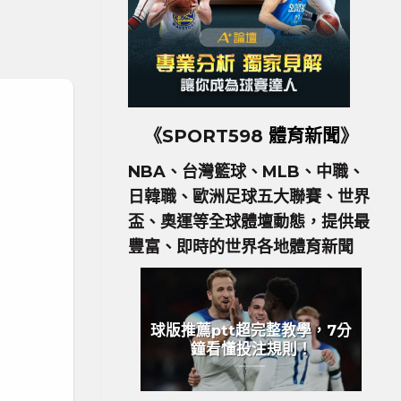
《SPORT598
體育新聞
》
NBA、台灣籃球、MLB、中職、
日韓職、歐洲足球五大聯賽、世界
盃、奧運等全球體壇動態，提供最
豐富、即時的世界各地體育新聞
球版推薦ptt超完整教學，7分
鐘看懂投注規則！