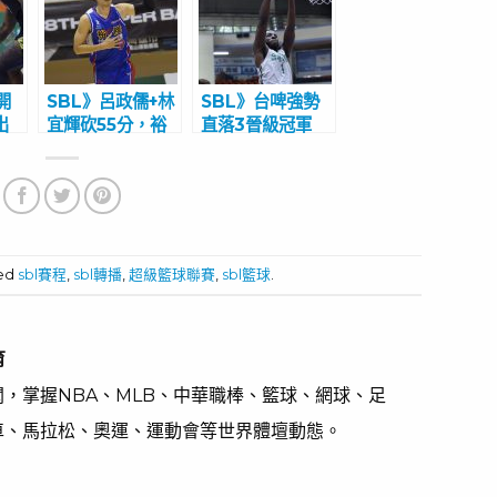
開
SBL》呂政儒+林
SBL》台啤強勢
復出
宜輝砍55分，裕
直落3晉級冠軍
狂電
隆再次與台啤爭冠
賽 「洋將終結
好運
軍 邱大宗放話不
者」朱億宗樂扮無
跟他們玩了！
名英雄
ed
sbl賽程
,
sbl轉播
,
超級籃球聯賽
,
sbl籃球
.
育
，掌握NBA、MLB、中華職棒、籃球、網球、足
車、馬拉松、奧運、運動會等世界體壇動態。