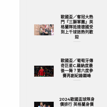
歐國盃／奪冠大熱
門『三獅軍團』英
格蘭隊抵達德國受
到上千球迷熱列歡
迎
歐國盃／葡萄牙傳
奇巨星C.羅納度最
後一舞？第六度參
賽再創紀錄巔峰
2024歐國盃球隊身
價排行 英格蘭身價