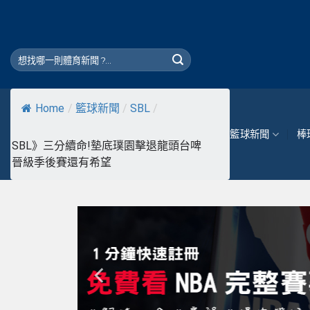
Skip
to
content
Home
/
籃球新聞
/
SBL
/
籃球新聞
棒
SBL》三分續命!墊底璞園擊退龍頭台啤
晉級季後賽還有希望