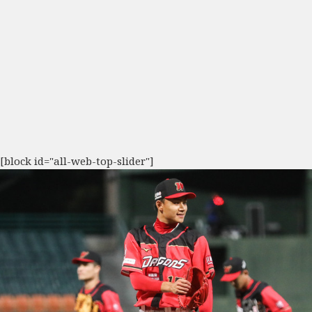
[block id="all-web-top-slider"]