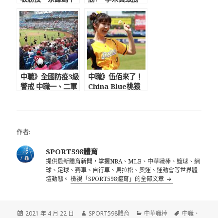
新紀錄替自己賺先
安，曾峻岳滿壘2K
發機會 助總給80
化解猿反撲
分好評
中職》全國防疫3級
中職》伍佰來了！
警戒 中職一、二軍
China Blue桃猿
比賽延期 復賽日
動紫趴壓軸開唱
期難料聯盟會預先
泱泱為兄弟開球應
告知
援跳好跳滿
作者:
SPORT598體育
提供最新體育新聞，掌握NBA、MLB、中華職棒、籃球、網
球、足球、賽車、自行車、馬拉松、奧運、運動會等世界體
壇動態。
檢視「SPORT598體育」的全部文章
發
作
分
標
2021 年 4 月 22 日
SPORT598體育
中華職棒
中職
、