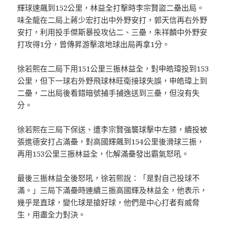
輝球速飆到152公里，林益全打擊時李宗賢盜二壘出局。
味全龍在二局上蔣少宏打出中外野安打，郭天信再右外野
安打，利用投手傑斯暴投攻佔二、三壘，朱祥麟中外野安
打攻得1分，曾傳昇游擊滾地球出局再拿1分。
徐若熙在二局下用151公里三振林益全，對申皓瑋投到153
公里，但下一球右外野飛球林旺衛接球失誤，申皓瑋上到
二壘，二出局後看錯暗號捕手捕逸送到三壘，但沒有失
分。
徐若熙在三局下保送、遭李宗賢強襲球擊中左膝，續投被
張進德安打占滿壘，對高國輝飆到154公里後滑球三振，
再用153公里三振林益全，化解滿壘發出霸氣怒吼。
最後三振林益全後怒吼，徐若熙說：「是對自己投球不
滿。」三局下滿壘時連續三振高國輝及林益全，他表示，
幾乎是直球，變化球是搶好球，他們是中心打者有威脅
生，用盡全力對決。