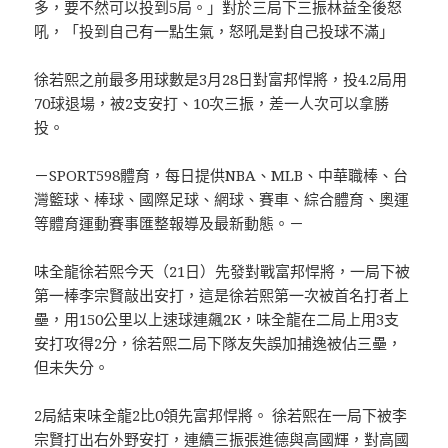
多，要不然可以投到5局。」對於三局下三振林益全後怒
吼，「投到自己有一點生氣，怒吼是對自己投球不滿」
徐若熙之前最多用球數是3月28日對富邦悍將，投4.2局用
70球退場，被2支安打、10次三振，差一人次可以拿勝
投。
－SPORT598體育，每日提供NBA、MLB、中華職棒、台
灣籃球、棒球、國際足球、網球、賽車、綜合體育、奧運
等體育運動賽事匯整報導及最新動態。－
味全龍徐若熙今天（21日）先發對戰富邦悍將，一局下被
第一棒李宗賢敲出安打，這是徐若熙第一次被首名打者上
壘，用150公里以上速球連飆2K，味全龍在二局上用3支
安打攻得2分，徐若熙二局下隊友失誤加捕逸被佔三壘，
但未失分。
2局結束味全龍2比0領先富邦悍將。 徐若熙在一局下被李
宗賢打出右外野安打，連續三振張進德與高國輝，對高國