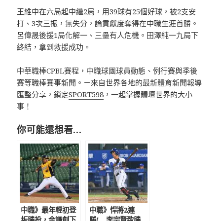
王維中在六局起中繼2局，用39球有25個好球，被2支安
打、3次三振，無失分，論貢獻度奪得在中職生涯首勝。
呂偉晟後援1局化解一、三壘有人危機。田澤純一九局下
終結，拿到救援成功。
中華職棒CPBL賽程，中職球團球員動態、例行賽與季後
賽等職棒賽事新聞。－來自世界各地的最新體育新聞報導
匯整分享，鎖定
SPORT598
，一起掌握體壇世界的大小
事！
你可能還想看…
中職》最年輕初登
中職》悍將2連
板勝投，余謙創下
勝! 李宗賢致勝