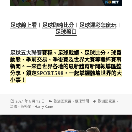
足球線上看
︱
足球即時比分
︱
足球運彩怎麼玩
︱
足球盤口
足球五大聯賽
賽程、足球戰績、足球比分，球員
動態、季前交易、季後賽及世界大賽等職棒賽事
新聞。－來自世界各地的最新體育新聞報導匯整
分享，鎖定
SPORT598
，一起掌握體壇世界的大
小事！
發
分
標
2024 年 6 月 12 日
歐洲國家盃
、
足球新聞
歐洲國家盃
、
佈
類
籤
法國
、
英格蘭
、
Harry Kane
日
期: