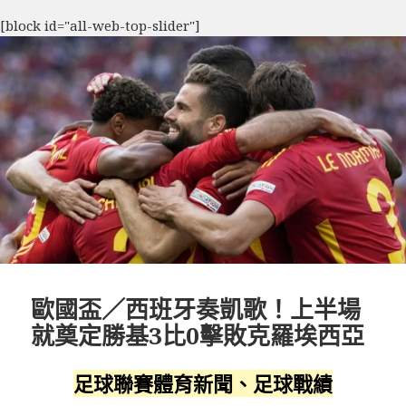
[block id="all-web-top-slider"]
歐國盃／西班牙奏凱歌！上半場
就奠定勝基3比0擊敗克羅埃西亞
足球聯賽體育新聞、足球戰績