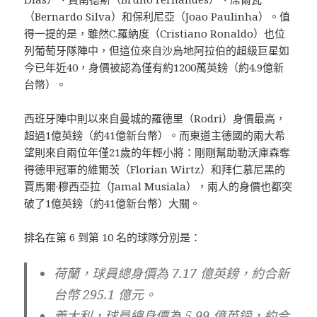
（Bernardo Silva）和保利尼亞（Joao Paulinha）。值
得一提的是，雖然C.羅納度（Cristiano Ronaldo）也位
列葡萄牙隊陣中，但這位來自沙烏地阿拉伯的超級巨星如
今已年近40，身價被認為僅有約1200萬英鎊（約4.9億新
台幣）。
西班牙陣中則以來自曼城的羅德里（Rodri）身價最高，
超過1億英鎊（約41億新台幣）。而東道主德國的兩大希
望則來自兩位年僅21歲的年輕小將：剛剛幫助勒沃庫森奪
得德甲冠軍的維爾茨（Florian Wirtz）和拜仁慕尼黑的
賈馬爾·穆西亞拉（Jamal Musiala），兩人的身價也都突
破了1億英鎊（約41億新台幣）大關。
排名在第 6 到第 10 名的球隊分別是：
荷蘭，球員總身價為 7.17 億英鎊，約合新
台幣 295.1 億元。
義大利，球員總身價為 5.99 億英鎊，約合