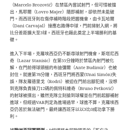
（Marcelo Brozović）在禁區內嘗試射門，但可惜被擋
出，馬耶爾（Lovro Majer）隨即補射，卻依然未能破
門。而西班牙則在傷停補時階段把握機會，由卡瓦哈爾
（Dani Carvajal）接應右路傳中球，門前掃射入網，將
比分差距擴大至3球。西班牙也藉此奠定上半場勝利的基
礎。
進入下半場，克羅埃西亞仍不斷尋球射門機會，斯塔尼西
奇（Lazar Stanisic）在第55分鐘時於禁區內射門被化
解，在門前得球頭槌的布迪彌爾（Ante Budimir）也被
封住。就連第78分鐘，西班牙門將西蒙(Unai Simón)失
誤，隊友羅德里戈（Rodri）被迫在門前出腳犯規，沒想
到克隊負責操刀12碼的佩特科維奇（Bruno Petković）
的射球被撲出，雖然克隊立刻搶到球權並在門前起腳補射
進球，但經過VAR判定為進場過早，球進不算，克羅埃西
亞仍苦於無法破門，最終讓西班牙以以3比0成功拿下勝
利。