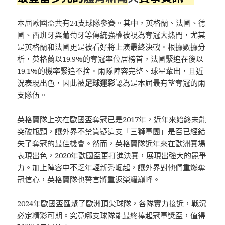
本屆歐國盃共有24支球隊參賽。其中，英格蘭、法國、德
國、西班牙與葡萄牙等傳統強權被視為奪冠大熱門，尤其
是英格蘭和法國更是被看好將上演最終決戰。根據數據分
析，英格蘭以19.9%的奪冠率位居榜首，法國緊追在後以
19.1%的機率緊追不捨。兩隊陣容完整、球星輩出，且近
況表現出色，因此被
足球運彩
認為是本屆最有望奪冠的兩
支隊伍。
英格蘭隊上次在歐國盃奪冠已是2017年，近年來始終未能
突破瓶頸，讓外界不禁質疑這支「三獅軍團」是否已經錯
失了奪冠的最佳機會。然而，英格蘭隊近年來在歐洲賽場
表現出色，2020年歐國盃更打進決賽，展現出強大的競爭
力。加上陣容中不乏年輕新秀崛起，讓外界對他們重燃奪
冠信心，英格蘭隊也誓言將重返榮耀巔峰。
2024年歐國盃匯聚了歐洲頂尖球隊，各隊實力接近，戰況
必定精彩可期。究竟哪支球隊能最終捧起冠軍獎盃，值得