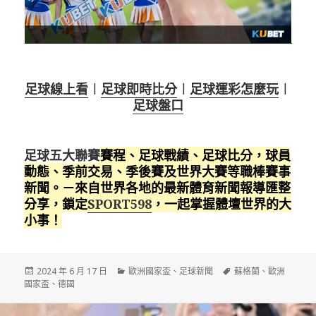
足球線上看
︱
足球即時比分
︱
足球運彩怎麼玩
︱
足球盤口
足球五大聯賽
賽程、足球戰績、足球比分，球員
動態、季前交易、季後賽及世界大賽等職棒賽事
新聞。－來自世界各地的最新體育新聞報導匯整
分享，鎖定
SPORT598
，一起掌握體壇世界的大
小事！
發
分
標
2024 年 6 月 17 日
歐洲國家盃
、
足球新聞
蘇格蘭
、
歐洲
佈
類
籤
國家盃
、
德國
日
期: