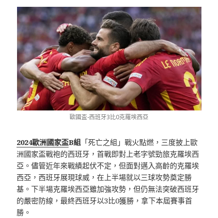
歐國盃-西班牙3比0克羅埃西亞
2024歐洲國家盃
B組
「死亡之組」戰火點燃，三度披上歐
洲國家盃戰袍的西班牙，首戰即對上老字號勁旅克羅埃西
亞。儘管近年來戰績起伏不定，但面對邁入高齡的克羅埃
西亞，西班牙展現球威，在上半場就以三球攻勢奠定勝
基。下半場克羅埃西亞雖加強攻勢，但仍無法突破西班牙
的嚴密防線，最終西班牙以3比0獲勝，拿下本屆賽事首
勝。