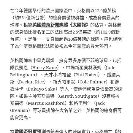
在今年德國舉行的歐洲國家盃中，英格蘭以12.9億英鎊
（約531億新台幣）的總身價傲視群雄，成為身價最高的
球隊。根據
英國
體育新聞
媒體《太陽報》
的估算，英格蘭
的總身價比排名第二的法國高出2.5億英鎊（約102.9億新
台幣），是唯一一支身價超過10億英鎊的球隊。這也說明
了為什麼英格蘭和法國被視為今年奪冠的最大熱門。
英格蘭陣容中星光熠熠，擁有眾多身價不菲的球星，包括
隊長凱恩（
Harry Kane
）、中場新星貝林漢姆（Jude
Bellingham）、天才小將福登（Phil Foden）、鐵腰萊
斯（Declan Rice）、新秀帕爾默（Cole Palmer）和邊
鋒薩卡（Bukayo Saka）等人，使他們成為身價最高的球
隊。如果主帥索斯蓋特（Gareth Southgate）沒有將拉
斯福德（Marcus Rashford）和格里利什（Jack
Grealish）等球員排除在大名單之外，英格蘭的總身價可
能會更高。
據
歐國盃冠軍預測
憑藉著強大的陣容實力，英格蘭在
《
台