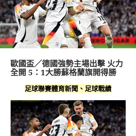
歐國盃／德國強勢主場出擊 火力
全開 5：1大勝蘇格蘭旗開得勝
足球聯賽體育新聞、足球戰績