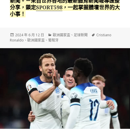
新聞。－來自世界各地的最新體育新聞報導匯整
分享，鎖定
SPORT598
，一起掌握體壇世界的大
小事！
發
分
標
2024 年 6 月 12 日
歐洲國家盃
、
足球新聞
Cristiano
佈
類
籤
Ronaldo
、
歐洲國家盃
、
葡萄牙
日
期: