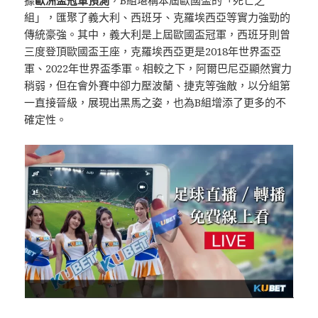
據
歐洲盃冠軍預測
，B組堪稱本屆歐國盃的「死亡之
組」，匯聚了義大利、西班牙、克羅埃西亞等實力強勁的
傳統豪強。其中，義大利是上屆歐國盃冠軍，西班牙則曾
三度登頂歐國盃王座，克羅埃西亞更是2018年世界盃亞
軍、2022年世界盃季軍。相較之下，阿爾巴尼亞顯然實力
稍弱，但在會外賽中卻力壓波蘭、捷克等強敵，以分組第
一直接晉級，展現出黑馬之姿，也為B組增添了更多的不
確定性。