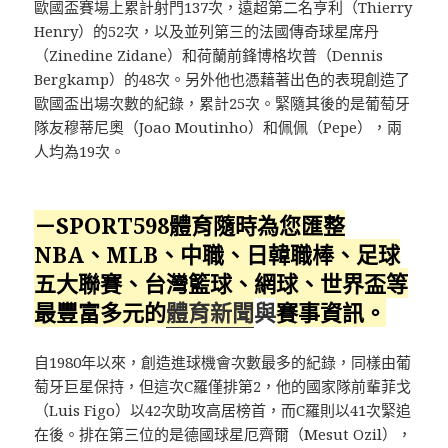
歐國盃賽場上累計射門137次，遠超第二名亨利（Thierry
Henry）的52次，以及並列第三的法國傳奇球星席丹
（Zinedine Zidane）和荷蘭前鋒博格坎普（Dennis
Bergkamp）的48次。另外他也憑藉著出色的表現創造了
歐國盃出場次數的紀錄，累計25次。緊隨其後的是葡萄牙
隊友穆蒂尼奧（Joao Moutinho）和佩佩（Pepe），兩
人均為19次。
－SPORT598體育隨時為您匯整
NBA、MLB、中職、日韓職棒、足球
五大聯賽、台灣籃球、網球、
世界盃
等
最豐富多元的
體育新聞
與
賽事資訊。
自1980年以來，創造進球機會次數最多的紀錄，同樣由葡
萄牙巨星保持，但這次C羅僅排第2，他的國家隊前輩菲戈
（Luis Figo）以42次助攻高居榜首，而C羅則以41次緊追
在後。排在第三位的是德國球星厄齊爾（Mesut Ozil），