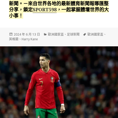
新聞。－來自世界各地的最新體育新聞報導匯整
分享，鎖定
SPORT598
，一起掌握體壇世界的大
小事！
發
分
標
2024 年 6 月 13 日
歐洲國家盃
、
足球新聞
歐洲國家盃
、
佈
類
籤
英格蘭
、
Harry Kane
日
期: