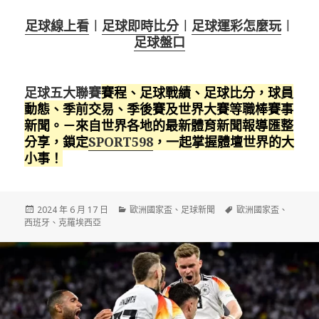
足球線上看
︱
足球即時比分
︱
足球運彩怎麼玩
︱
足球盤口
足球五大聯賽
賽程、足球戰績、足球比分，球員
動態、季前交易、季後賽及世界大賽等職棒賽事
新聞。－來自世界各地的最新體育新聞報導匯整
分享，鎖定
SPORT598
，一起掌握體壇世界的大
小事！
發
分
標
2024 年 6 月 17 日
歐洲國家盃
、
足球新聞
歐洲國家盃
、
佈
類
籤
西班牙
、
克羅埃西亞
日
期: