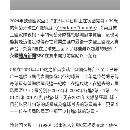
2024年歐洲國家盃即將於6月14日晚上在德國揭幕，39歲
的葡萄牙球星C.羅納度（
Cristiano Ronaldo
）將再度披
上國家隊戰袍，率領葡萄牙隊挑戰歐洲冠軍寶座。這也可
能將是這位足球傳奇在職業生涯中最後一次登上國際大賽
舞台。究竟C羅在足球史上留下了哪些難以超越的紀錄？
英國
體育新聞
BBC
在賽事開打前盤點以下紀錄：
C羅在2004年以19歲之齡首次踏上歐國盃舞台，至今已是
唯一連續五屆代表國家隊出征的球員。今年這位葡萄牙傳
奇球星有望繼續延長這一紀錄。在進攻端，在過去的五屆
歐國盃中，C羅分別在2004年和2008年各進2球、1球，在
012年和2016年則各進3球，更在2021年大爆發狂轟5球，
目前以累計14球的成績成為進球最多的球員霸主，更是唯
一一位在多屆歐國盃中都至少打進3球的球員。
論射門次數，自1980年以來無人能與C羅相提並論。他在