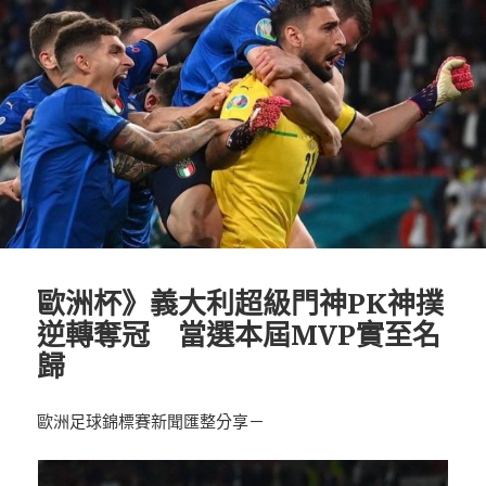
歐洲杯》義大利超級門神PK神撲
逆轉奪冠 當選本屆MVP實至名
歸
歐洲足球錦標賽新聞匯整分享－