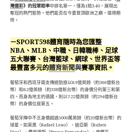
灣運彩
》的冠軍賠率
中排名第一，僅為1賠3.40，展現出
奪冠的熱門態勢。他們能否在今夏登頂歐洲之巔，值得期
待。
－SPORT598體育隨時為您匯整
NBA、MLB、中職、日韓職棒、足球
五大聯賽、台灣籃球、網球、
世界盃
等
最豐富多元的
體育新聞
與
賽事資訊。
葡萄牙和西班牙兩支傳統勁旅以8.9億英鎊（約366億新台
幣）和8.2億英鎊（約338億新台幣）的身價分列第三和第
四。而身為地主的德國，則以7.22億英鎊（約294億新台
幣）的身價位居第五。
葡萄牙陣中不乏身價超過5000萬英鎊（約20億新台幣）的
球星，如萊奧（Rafael Leao）、迪亞斯（Ruben
Dias）、費南德斯（Bruno Fernandes）、席爾瓦