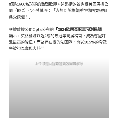
超過1600名球迷的熱烈歡迎。這熱情的景象讓英國廣播公
司（BBC）也不禁驚呼：「沒想到英格蘭隊在德國竟然如
此受歡迎！」
根據數據公司Opta公布的
「
2024歐國盃冠軍預測
民調」
顯示，英格蘭隊以近2成的奪冠率高居榜首，成為奪冠呼
聲最高的隊伍。而緊追在後的法國隊，也以18.5%的奪冠
率被視為奪冠大熱門。
上千球迷夾道歡迎英格蘭國家隊