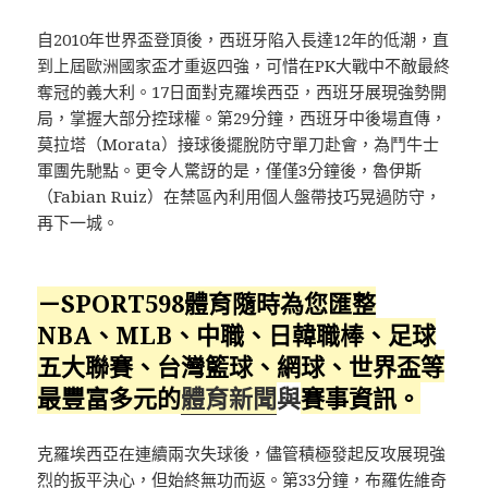
自2010年世界盃登頂後，西班牙陷入長達12年的低潮，直
到上屆歐洲國家盃才重返四強，可惜在PK大戰中不敵最終
奪冠的義大利。17日面對克羅埃西亞，西班牙展現強勢開
局，掌握大部分控球權。第29分鐘，西班牙中後場直傳，
莫拉塔（Morata）接球後擺脫防守單刀赴會，為鬥牛士
軍團先馳點。更令人驚訝的是，僅僅3分鐘後，魯伊斯
（Fabian Ruiz）在禁區內利用個人盤帶技巧晃過防守，
再下一城。
－SPORT598體育隨時為您匯整
NBA、MLB、中職、日韓職棒、足球
五大聯賽、台灣籃球、網球、
世界盃
等
最豐富多元的
體育新聞
與
賽事資訊。
克羅埃西亞在連續兩次失球後，儘管積極發起反攻展現強
烈的扳平決心，但始終無功而返。第33分鐘，布羅佐維奇