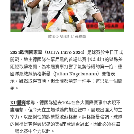
歐國盃-德國5比1蘇格蘭
2024歐洲國家盃（
UEFA Euro 2024
）
足球賽於今日正式
開戰，地主德國隊在慕尼黑的首場比賽中以5比1的懸殊差
距輕取蘇格蘭，為本屆賽事打響了氣勢磅礡的第一炮。德
國隊總教練納格斯曼（Julian Nagelsmann）賽後表
示，雖然取得首勝，但全隊都清楚一件事：這只是一個開
始。
KU體育
報導，德國隊過去10年在各大國際賽事中表現不
盡理想，但今天在主場球迷的加油聲中，展現出強大的主
宰力，以壓倒性的態勢擊敗蘇格蘭。納格斯曼強調，球隊
的目標是奪得破紀錄的第4座歐洲盃冠軍，因此必須在每
一場比賽中全力以赴。