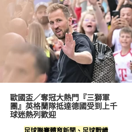
歐國盃／奪冠大熱門『三獅軍
團』英格蘭隊抵達德國受到上千
球迷熱列歡迎
足球聯賽體育新聞、足球戰績