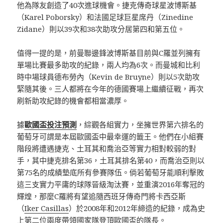
他為隊友創造了40次進球機會。捷克傳奇球星波博斯基
（Karel Poborsky）和法國足球巨星席丹（Zinedine
Zidane）則以39次和38次助攻分居第四和第五位。
值得一提的是，前曼聯邊鋒波博斯基目前與C羅並列擁有
單場比賽最多助攻的紀錄，兩人均為6次。而曼城和比利
時中場球員德布勞內（Kevin de Bruyne）則以5次助攻
緊隨其後。三人都將在今年的德國賽場上繼續征戰，再次
刷新助攻紀錄的機會都相當濃厚。
據
歐國盃投注預測
，綜觀各組實力，坐擁世界第六排名的
葡萄牙可謂是本屆歐國盃中最幸運的籤王。他們在小組賽
階段將遭遇捷克、土耳其和喬治亞等實力相對較弱的對
手，其中捷克排名第36，土耳其排名第40，而喬治亞則以
第75名的成績墊底所有參賽隊伍。倘若葡萄牙能順利擊敗
這三支實力平庸的球隊晉級淘汰賽，並重演2016年奪冠的
輝煌，那麼C羅將有望追隨西班牙傳奇門將卡西亞斯
（
Iker Casillas
）於2008年和2012年締造的紀錄，成為史
上第二位兩度帶領國家隊登頂歐國盃的隊長。