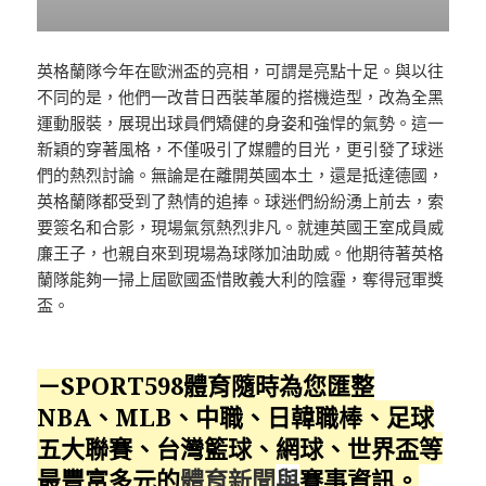
英格蘭隊今年在歐洲盃的亮相，可謂是亮點十足。與以往
不同的是，他們一改昔日西裝革履的搭機造型，改為全黑
運動服裝，展現出球員們矯健的身姿和強悍的氣勢。這一
新穎的穿著風格，不僅吸引了媒體的目光，更引發了球迷
們的熱烈討論。無論是在離開英國本土，還是抵達德國，
英格蘭隊都受到了熱情的追捧。球迷們紛紛湧上前去，索
要簽名和合影，現場氣氛熱烈非凡。就連英國王室成員威
廉王子，也親自來到現場為球隊加油助威。他期待著英格
蘭隊能夠一掃上屆歐國盃惜敗義大利的陰霾，奪得冠軍獎
盃。
－SPORT598體育隨時為您匯整
NBA、MLB、中職、日韓職棒、足球
五大聯賽、台灣籃球、網球、
世界盃
等
最豐富多元的
體育新聞
與
賽事資訊。