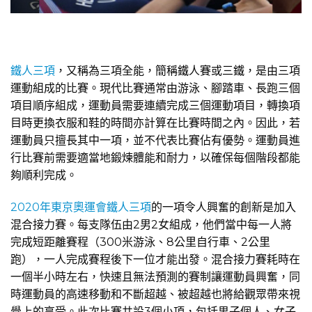
鐵人三項
，又稱為三項全能，簡稱鐵人賽或三鐵，是由三項
運動組成的比賽。現代比賽通常由游泳、腳踏車、長跑三個
項目順序組成，運動員需要連續完成三個運動項目，轉換項
目時更換衣服和鞋的時間亦計算在比賽時間之內。因此，若
運動員只擅長其中一項，並不代表比賽佔有優勢。運動員進
行比賽前需要適當地鍛煉體能和耐力，以確保每個階段都能
夠順利完成。
2020年東京奧運會鐵人三項
的一項令人興奮的創新是加入
混合接力賽。每支隊伍由2男2女組成，他們當中每一人將
完成短距離賽程（300米游泳、8公里自行車、2公里
跑），一人完成賽程後下一位才能出發。混合接力賽耗時在
一個半小時​​左右，快速且無法預測的賽制讓運動員興奮，同
時運動員的高速移動和不斷超越、被超越也將給觀眾帶來視