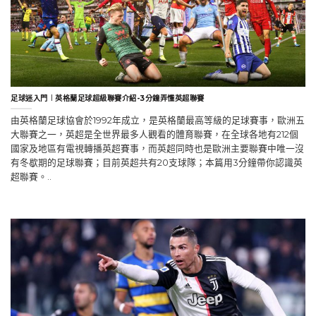
足球迷入門︱英格蘭足球超級聯賽介紹-3分鐘弄懂英超聯賽
由英格蘭足球協會於1992年成立，是英格蘭最高等級的足球賽事，歐洲五
大聯賽之一，英超是全世界最多人觀看的體育聯賽，在全球各地有212個
國家及地區有電視轉播英超賽事，而英超同時也是歐洲主要聯賽中唯一沒
有冬歇期的足球聯賽；目前英超共有20支球隊；本篇用3分鐘帶你認識英
超聯賽。..