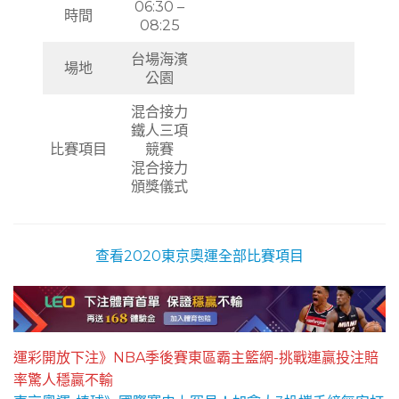
06:30 –
時間
08:25
台場海濱
場地
公園
混合接力
鐵人三項
比賽項目
競賽
混合接力
頒獎儀式
查看2020東京奧運全部比賽項目
運彩開放下注》NBA季後賽東區霸主籃網-挑戰連贏投注賠
率驚人穩贏不輸