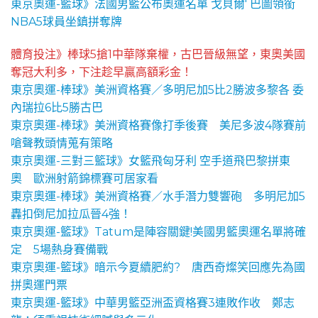
東京奧運-籃球》法國男籃公布奧運名單 戈貝爾' 巴圖領銜
NBA5球員坐鎮拼奪牌
體育投注》棒球5搶1中華隊棄權，古巴晉級無望，東奧美國
奪冠大利多，下注趁早贏高額彩金！
東京奧運-棒球》美洲資格賽／多明尼加5比2勝波多黎各 委
內瑞拉6比5勝古巴
東京奧運-棒球》美洲資格賽像打季後賽 美尼多波4隊賽前
嗆聲教頭情蒐有策略
東京奧運-三對三籃球》女籃飛匈牙利 空手道飛巴黎拼東
奧 歐洲射箭錦標賽可居家看
東京奧運-棒球》美洲資格賽／水手潛力雙響砲 多明尼加5
轟扣倒尼加拉瓜晉4強！
東京奧運-籃球》Tatum是陣容關鍵!美國男籃奧運名單將確
定 5場熱身賽備戰
東京奧運-籃球》暗示今夏續肥約? 唐西奇燦笑回應先為國
拼奧運門票
東京奧運-籃球》中華男籃亞洲盃資格賽3連敗作收 鄭志