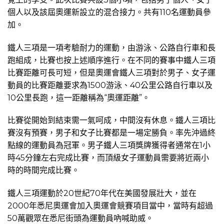
覺上的享受。此次比賽共設3個小項，包括男子個人、女子
個人以及該屆奧運新設立的混合接力。共有110名運動員參
加。
鐵人三項是一項考驗耐力的運動，由游泳、公路自行車和長
跑組成，比賽也按上述順序進行。在不同的賽事中鐵人三項
比賽距離可長可短，但是奧運會鐵人三項對於男子、女子運
動員的比賽距離要求為1500游泳、40公里公路自行車以及
10公里長跑，這一距離稱為“奧運距離”。
比賽從開始到結束需一氣呵成，中間沒有休息。鐵人三項比
賽沒有預賽，男子和女子比賽都是一場定勝負。率先沖過終
點線的運動員為冠軍。男子鐵人三項獎牌獲得者通常在1小
時45分鐘左右完成比賽，而頂級女子運動員需要將近兩小
時的時間完成比賽。
鐵人三項運動於20世紀70年代在美國發展壯大，並在
2000年悉尼奧運會加入奧運會競賽項目當中，當時有超過
50萬觀眾在悉尼街頭為運動員吶喊助威。