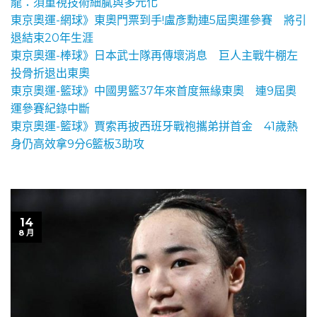
龍：須重視技術細膩與多元化
東京奧運-網球》東奧門票到手!盧彥勳連5屆奧運參賽 將引
退結束20年生涯
東京奧運-棒球》日本武士隊再傳壞消息 巨人主戰牛棚左
投骨折退出東奧
東京奧運-籃球》中國男籃37年來首度無緣東奧 連9屆奧
運參賽紀錄中斷
東京奧運-籃球》賈索再披西班牙戰袍攜弟拼首金 41歲熱
身仍高效拿9分6籃板3助攻
14
8 月