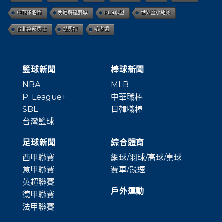
新庄剛志
歸化洋將
林立
比爾羅素
魔獸
貝佛利
中華隊名單
明尼蘇達雙城
PLG聯盟
世界盃小組賽
台北富邦勇士
楚奧特
哈孝遠
籃球新聞
棒球新聞
NBA
MLB
P. League+
中華職棒
SBL
日韓職棒
台灣籃球
足球新聞
綜合體育
西甲聯賽
網球/羽球/高球/桌球
意甲聯賽
賽車/競速
英超聯賽
戶外運動
德甲聯賽
法甲聯賽