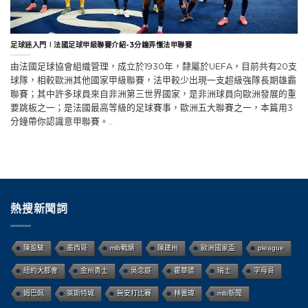
足球迷入門∣法國足球甲級聯賽介紹-3分鐘弄懂法甲聯賽
由法國足球協會組織管理，成立於1930年，隸屬於UEFA，目前共有20支
球隊，相較歐洲其他國家甲級聯賽，法甲較少出現一支超級強隊長期雄霸
聯賽；其中許多球員來自非洲第三世界國家，是非洲球員向歐洲發展的重
要跳板之一；是法國最高等級的足球賽事，歐洲五大聯賽之一，本篇用3
分鐘帶你認識意甲聯賽。..
熱搜新聞詞
陳盈駿
墨西哥
mlb戰績
陳建州
歐洲國家盃
pleague
紐約大都會
金州勇士
吳念庭
霍華德
瑞士
字母哥
姆巴佩
萊斯特城
無安打比賽
林書瑋
mlb新聞