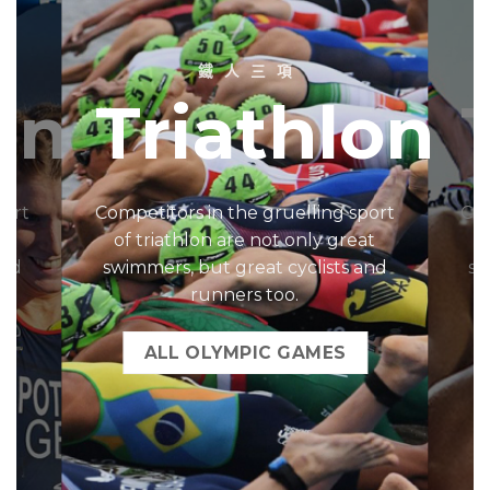
鐵 人 三 項
on
Triathlon
port
Competitors in the gruelling sport
Com
at
of triathlon are not only great
o
and
swimmers, but great cyclists and
sw
runners too.
ALL OLYMPIC GAMES