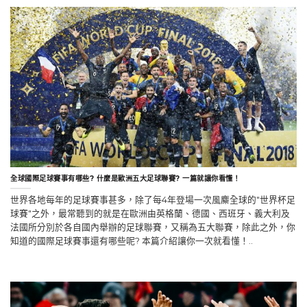
全球國際足球賽事有哪些? 什麼是歐洲五大足球聯賽? 一篇就讓你看懂！
世界各地每年的足球賽事甚多，除了每4年登場一次風麋全球的"世界杯足
球賽"之外，最常聽到的就是在歐洲由英格蘭、德國、西班牙、義大利及
法國所分別於各自國內舉辦的足球聯賽，又稱為五大聯賽，除此之外，你
知道的國際足球賽事還有哪些呢? 本篇介紹讓你一次就看懂！..