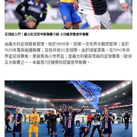
足球迷入門∣義大利足球甲級聯賽介紹-3分鐘弄懂意甲聯賽
由義大利足球總會管理，始於1898年，因第一次世界大戰而暫停；並於
1929年重新組織聯賽；目前共有20支球隊，由於球星雲集，在1990年世
界盃足球賽後，更被譽為小世界盃；是義大利最高等級的足球賽事，歐洲
五大聯賽之一，本篇用3分鐘帶你認識意甲聯賽。..