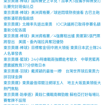
東京奧運-棒球》國際賽史上罕見！加拿大3投攜手締無安打
比賽完封哥倫比亞
東京奧運-棒球》美洲資格賽／球迷悶壞熬夜搶看 古巴主砲
德斯潘耶肩傷麻煩
東京奧運》北韓率先退出東奧 IOC決議將已取得參賽名額
重新分配各國
東京奧運-棒球》美洲資格賽／4強賽程出爐 奧運第5張門票
將發出 美國、委內瑞拉具奪冠優勢
東京奧運-棒球》目標奪金!田中將大領銜 東奧日本武士隊24
人名單發表
東京奧運-籃球》24小時連戰兩強體能考驗大 中華男籃再
遭震撼教育37分慘敗日本
東京奧運-羽球》戴資穎的最後一搏! 台灣世界球后東奧力
拼羽球金牌
東京奧運》東奧最值得關注網球五人 地主大坂直美領銜大
熱門焦點
東京奧運-跆拳道》黃鈺仁備戰南韓勁敵 蘇柏亞打好每場比
賽奪牌不設限