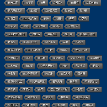
樂天金鷹
攻城獅
波蘭
富邦悍將
sbl賽程
底特律老虎
奧克蘭運動家
王貞治
亞洲盃男籃
歐洲盃
歐錦賽
柯瑞亞
2023經典賽
劉錚
捷克
梅西
韓職
T1聯盟
曼城
nba直播
林書豪
台灣男籃
波士頓塞爾提克
林庭謙
富邦勇士
統一獅
巴黎聖日耳曼
內馬爾
法甲聯賽比分
MLB職棒
灰狼
西武獅
甜瓜安東尼
中華隊教練
中職
約基奇
世界盃決賽
上沢直之
日本
陽岱鋼
羅德海洋
芝加哥小熊
nba戰績
鈴木一朗
烏克蘭
克里夫蘭騎士
澳洲
貝比魯斯
鋼鐵人
味全龍
義甲聯賽戰績
阿提諾
松坂大輔
經典賽
義甲聯賽比分
明尼蘇達灰狼
塞爾提克
林韋翰
印第安溜馬
養樂多
宋家豪
張奕
吉力吉撈．鞏冠
林哲瑄
mlb直播
佐佐木朗希
費城76人
曾子祐
軟銀鷹
西雅圖水手