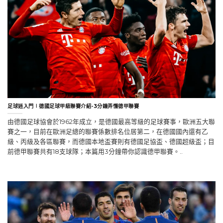
足球迷入門∣德國足球甲級聯賽介紹-3分鐘弄懂德甲聯賽
由德國足球協會於1962年成立，是德國最高等級的足球賽事，歐洲五大聯
賽之一，目前在歐洲足總的聯賽係數排名位居第二，在德國國內還有乙
級、丙級及各區聯賽，而德國本地盃賽則有德國足協盃、德國超級盃；目
前德甲聯賽共有18支球隊；本篇用3分鐘帶你認識德甲聯賽。..