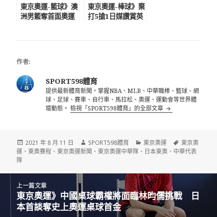
東京奧運-籃球》澳
東京奧運-棒球》棄
洲男籃奪首面奧運
打5搶1日媒讚賞英
銅牌 米爾斯奧運
明決定 寄望U18
場均19.6分力壓唐
黃金世代7年後重返
西奇
奧運
作者:
SPORT598體育
提供最新體育新聞，掌握NBA、MLB、中華職棒、籃球、網
球、足球、賽車、自行車、馬拉松、奧運、運動會等世界體
壇動態。
檢視「SPORT598體育」的全部文章
發
作
分
標
2021 年 8 月 11 日
SPORT598體育
東京奧運
東京奧
佈
者
類
籤
運
、
東奧賽程
、
東京奧運新聞
、
東京奧運中華隊
、
日本東奧
、
中華代表
日
隊
期:
文
上一篇文章
章
東京奧運》中國桌球霸權將面臨林昀儒挑戰 日
上
導
本首談奪史上奧運桌球首金
一
覽