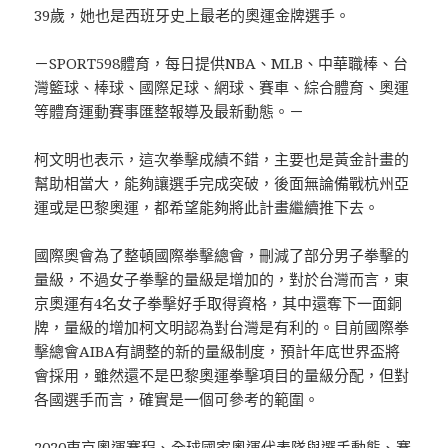
39歲，她也是西班牙史上最老的奧運金牌選手。
－SPORT598體育，每日提供NBA、MLB、中華職棒、台
灣籃球、棒球、國際足球、網球、賽車、綜合體育、奧運
等體育運動賽事匯整報導及最新動態。－
柯文明也表示，這次拳擊成績不錯，主要也是黃金計畫的
幫助相當大，能夠讓選手完成突破，後面無論備戰杭州亞
運或是巴黎奧運，都希望能夠將此計畫繼續推下去。
國際奧會為了整頓國際拳擊總會，刪減了部分男子拳擊的
量級，不過女子拳擊的量級是增加的，對於台灣而言，東
京奧運有4名女子拳擊好手取得資格，其中還奪下一面銅
牌，量級的增加柯文明認為對台灣是有利的。目前國際拳
擊總會AIBA有調整的新的量級制度，預計年底世界盃將
會採用，雖然還不是巴黎奧運拳擊項目的量級分配，但對
各國選手而言，確實是一個可參考的範圍。
2020東京奧運賽程、全球國家奧運代表隊與選手動態、賽