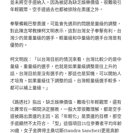
並未將空手道納入。因為被認為缺乏娛樂價值、很難吸引
年輕觀眾，空手道過去也都被排除在奧運之外。
拳擊備戰巴黎奧運，可能會先遇到的問題是量級的調整，
對此陳念琴教練柯文明表示，這對台灣女子拳擊有利，台
灣少的是重量級的選手，輕量級和中量級的選手台灣是有
優勢的。
柯文明說：「以台灣目前的情況來看，台灣比較少的是中
量級、重量級的選手，也就是如果量級調整是往上升的
話，台灣目前是沒有選手的，那這也是契機，可以開始人
才培育。如果量級往下調整的話，台灣輕量級選手較多，
都可以補上量級。」
《路透社》指出，缺乏娛樂價值、難吸引年輕觀眾，還有
比賽常在一瞬間決定勝敗，一般大眾很難理解，都是空手
道被踢出奧運的主因。若「年輕化」是奧運的目標，那空
手道顯然不太符合，「型」這個項目21位參賽者平均年齡
30歲，女子金牌得主桑切斯(Sandra Sanchez)更是高齡