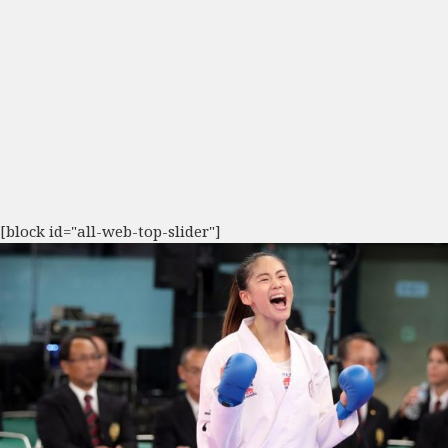
[block id="all-web-top-slider"]