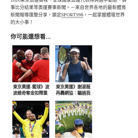
事比分結果等奧運賽事新聞。－來自世界各地的最新體育
新聞報導匯整分享，鎖定
SPORT598
，一起掌握體壇世界
的大小事！
你可能還想看…
東京奧運-籃球》波
東京奧運》謝淑薇
波維奇奪金如釋重
再轟網協：騙過我
負 麥基與媽媽成
很多次 狠酸「台
皆奪奧運籃球金牌
灣史上誕生了第一
母子
位奧運陪打」