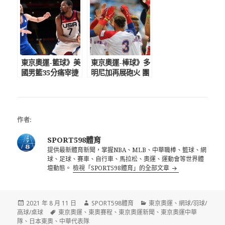
恰洛夫逆轉留殘念
決連運動家精神都
令人敬佩
東京奧運-籃球》美
東京奧運-棒球》多
國男籃35分痛宰捷
明尼加再展砲火 團
克 杜蘭特穩住戰
隊5轟擊潰委內瑞拉
局領軍挺進8強
作者:
SPORT598體育
提供最新體育新聞，掌握NBA、MLB、中華職棒、籃球、網
球、足球、賽車、自行車、馬拉松、奧運、運動會等世界體
壇動態。
檢視「SPORT598體育」的全部文章
發
作
分
2021 年 8 月 11 日
SPORT598體育
東京奧運
、
網球/羽球/
佈
標
者
類
高球/桌球
東京奧運
、
東奧賽程
、
東京奧運新聞
、
東京奧運中華
日
籤
隊
、
日本東奧
、
中華代表隊