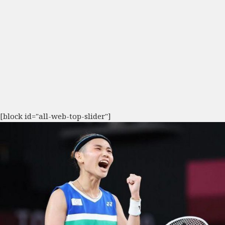
[block id="all-web-top-slider"]