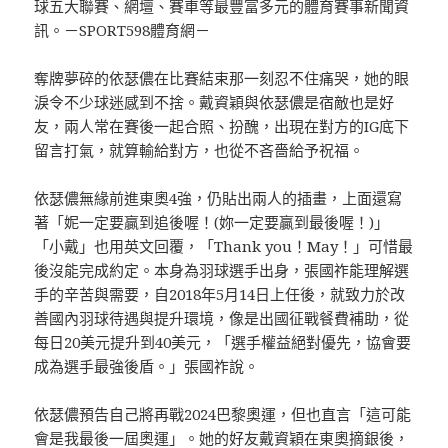
球五大聯賽、網壇、賽車等最豐富多元的體育賽事新聞資
訊。－SPORT598體育網－
奪牌夢碎的依瑟儂在比賽結束那一刻忍不住痛哭，她的眼
淚令不少球迷感到不捨。戴資穎與依瑟儂是宿敵也是好
友，兩人常在賽後一起合照、扮醜，出現在對方的IG底下
留言打氣，就算輸給對方，也從不吝嗇給予祝福。
依瑟儂無緣前進東奧4強，仍貼出兩人的插畫，上面還寫
著「妮一定要贏到追後喔！(妳一定要贏到最後喔！)」
「小戴」也用英文回覆，「Thank you！May！」可惜最
後沒能完成約定。本身為羽球選手出身，張國祚能理解選
手的辛苦與需要，自2018年5月14日上任後，就致力於改
善國內羽球待遇與提升環境，像是出國征戰餐費補助，從
每日20美元提升到40美元，「選手權益絕對優先，協會要
成為選手最強後盾。」張國祚說。
依瑟儂預告自己將再戰2024巴黎奧運，但也直言「這可能
會是我最後一屆奧運」。她的好友戴資穎在東奧摘銀後，