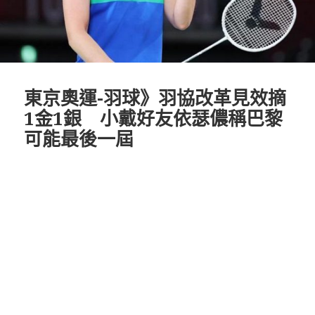
東京奧運-羽球》羽協改革見效摘
1金1銀 小戴好友依瑟儂稱巴黎
可能最後一屆