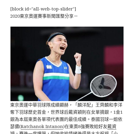
[block id="all-web-top-slider"]
2020東京奧運賽事新聞匯整分享－
東京奧運中華羽球隊成績顯赫，「麟洋配」王齊麟和李洋
奪下羽球歷史首金，世界球后戴資穎則在女單摘銀，1金1
銀為本屆東奧各單項代表團的最佳成績。泰國羽球一姐依
瑟儂(
Ratchanok Intanon
)在東奧8強賽敗給好友
戴資
穎
，賽後一度爆哭，但她收拾情緒後還是大方祝福「小