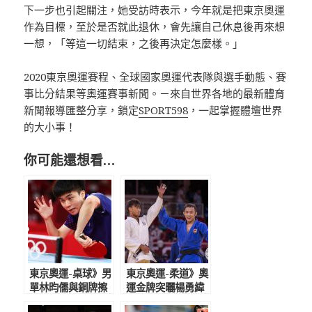
下一步也引起關注，她受訪時表示，今年就是把東京奧運
作為目標，至於是否就此退休，會先讓自己休息後再來想
一想，「等這一切結束，之後再決定怎麼樣。」
2020東京奧運賽程、全球國家奧運代表隊與選手動態、賽
事比分結果等奧運賽事新聞。－來自世界各地的最新體育
新聞報導匯整分享，鎖定
SPORT598
，一起掌握體壇世界
的大小事！
你可能還想看…
東京奧運-桌球》男
東京奧運-柔道》奧
單林昀儒與銅牌擦
運金牌突曬楊勇緯
肩錯過 3比4遭奧
合照稱帥 頂尖對