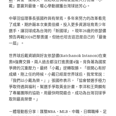
戴」要贏到最後，暖心舉動擄獲台灣球迷芳心。
中華羽協理事長張國祚與有榮焉，多年來努力的改革看見
了成果，期許藉本次東奧佳績，投入更多資源培育青少年
選手，讓羽球成為台灣的「新國球」。現年26歲的依瑟儂
預告再戰2024巴黎奧運，但她也坦言這恐是自己的「最後
一屆」。
世界球后戴資穎與好友依瑟儂(Ratchanok Intanon)在東
奧8強賽交鋒，兩人過去都沒打進奧運4強，背負著為國家
爭牌的沉重壓力，最終「小戴」逆轉取勝。「很開心有好
成績，剛上任的時候，小戴已經是世界球后，我常常說：
『我們以小戴為榮。』」張國祚表示，「協會替選手極力
爭取待遇與福利，幫選手爭取黃金計畫，李洋和王齊麟有
了專屬團隊的協助，用最快時間磨合，成功為台灣羽球爭
取到最高榮譽。」
－體壇動態分享︱匯整NBA、MLB、中職、日韓職棒、足