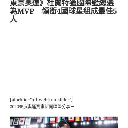
東京奧運》杜蘭特獲國際籃總選
為MVP 領銜4國球星組成最佳5
人
[block id="all-web-top-slider"]
2020東京奧運賽事新聞匯整分享－