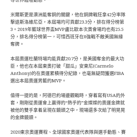
米爾斯更是澳洲能奪銅的關鍵，他在銅牌戰狂拿42分率隊
擊退斯洛維尼亞，本屆場均可貢獻23.3分，排在得分榜第
3。2019年籃球世界盃MVP盧比歐本次奧會場均也有25.5
分，排名得分榜第一，可惜西班牙在8強戰不敵美國無緣
奪牌。
本屆奧運杜蘭特場均能貢獻20.7分，是美國奪金的最大功
臣，他也在本屆東奧打破「甜瓜」安東尼(Carmelo
Anthony)的在奧運累積得分紀錄，也毫無疑問獲選FIBA
選出本屆奧運男籃的MVP。
值得一提的是，阿德巴約場邊觀戰時，穿着寫有USA的外
套，剛剛從奧運會上贏得的“熱乎的”金燦燦的奧運金牌就
被他的雙手拿着呈現在鏡頭之中，現場還多次給了明晃晃
的金牌鏡頭。
2020東京奧運賽程、全球國家奧運代表隊與選手動態、賽