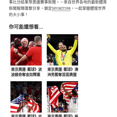
事比分結果等奧運賽事新聞。－來自世界各地的最新體育
新聞報導匯整分享，鎖定
SPORT598
，一起掌握體壇世界
的大小事！
你可能還想看…
東京奧運-籃球》波
東京奧運-籃球》澳
波維奇奪金如釋重
洲男籃奪首面奧運
負 麥基與媽媽成
銅牌 米爾斯奧運
皆奪奧運籃球金牌
場均19.6分力壓唐
母子
西奇
東京奧運-籃球》史
東京奧運-籃球》格