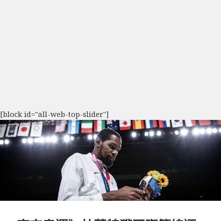
[block id="all-web-top-slider"]