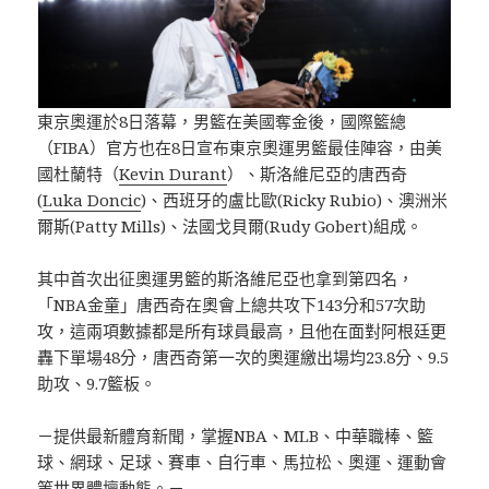
東京奧運於8日落幕，男籃在美國奪金後，國際籃總
（FIBA）官方也在8日宣布東京奧運男籃最佳陣容，由美
國杜蘭特（
Kevin Durant
）、斯洛維尼亞的唐西奇
(
Luka Doncic
)、西班牙的盧比歐(Ricky Rubio)、澳洲米
爾斯(Patty Mills)、法國戈貝爾(Rudy Gobert)組成。
其中首次出征奧運男籃的斯洛維尼亞也拿到第四名，
「NBA金童」唐西奇在奧會上總共攻下143分和57次助
攻，這兩項數據都是所有球員最高，且他在面對阿根廷更
轟下單場48分，唐西奇第一次的奧運繳出場均23.8分、9.5
助攻、9.7籃板。
－提供最新體育新聞，掌握NBA、MLB、中華職棒、籃
球、網球、足球、賽車、自行車、馬拉松、奧運、運動會
等世界體壇動態。－