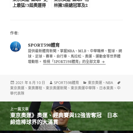
上最猛!3屆奧運得
林擁3座總冠軍及2
分都破百 杜蘭特
面奧運金牌 帶女
成國際賽無解難題
兒尿布征戰東奧
作者:
SPORT598體育
提供最新體育新聞，掌握NBA、MLB、中華職棒、籃球、網
球、足球、賽車、自行車、馬拉松、奧運、運動會等世界體
壇動態。
檢視「SPORT598體育」的全部文章
發
作
分
標
2021 年 8 月 10 日
SPORT598體育
東京奧運
、
NBA
佈
者
類
籤
東京奧運
、
東奧賽程
、
東京奧運新聞
、
東京奧運中華隊
、
日本東奧
、
中
日
華代表隊
期:
文
上一篇文章
章
東京奧運》奧運、經典賽與12強皆奪冠 日本
上
導
締造棒球界的大滿貫
一
覽
篇