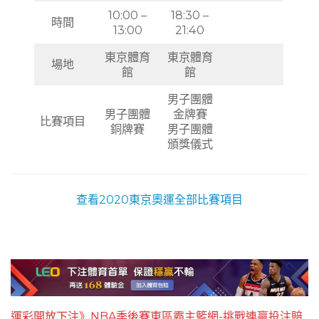
10:00 –
18:30 –
時間
13:00
21:40
東京體育
東京體育
場地
館
館
男子團體
男子團體
金牌賽
比賽項目
銅牌賽
男子團體
頒獎儀式
查看2020東京奧運全部比賽項目
運彩開放下注》NBA季後賽東區霸主籃網-挑戰連贏投注賠