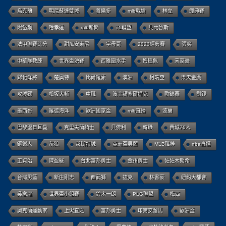
烏克蘭
明尼蘇達雙城
養樂多
mlb戰績
林立
經典賽
陽岱鋼
哈孝遠
mlb新聞
T1聯盟
貝比魯斯
法甲聯賽比分
甜瓜安東尼
字母哥
2023經典賽
張奕
中華隊教練
世界盃決賽
西雅圖水手
姆巴佩
宋家豪
歸化洋將
楚奧特
比爾羅素
澳洲
柯瑞亞
樂天金鷹
攻城獅
松坂大輔
中職
波士頓塞爾提克
歐錦賽
劉錚
墨西哥
羅德海洋
歐洲國家盃
mlb直播
波蘭
巴黎聖日耳曼
克里夫蘭騎士
貝佛利
韓職
費城76人
鋼鐵人
灰狼
萊斯特城
亞洲盃男籃
MLB職棒
nba直播
王貞治
陳盈駿
台北富邦勇士
金州勇士
佐佐木朗希
台灣男籃
新庄剛志
西武獅
捷克
林書豪
紐約大都會
吳念庭
世界盃小組賽
鈴木一朗
PLG聯盟
梅西
奧克蘭運動家
上沢直之
富邦勇士
印第安溜馬
歐洲盃