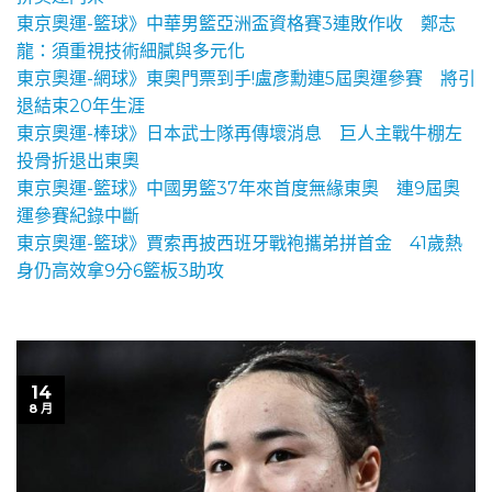
東京奧運-籃球》中華男籃亞洲盃資格賽3連敗作收 鄭志
龍：須重視技術細膩與多元化
東京奧運-網球》東奧門票到手!盧彥勳連5屆奧運參賽 將引
退結束20年生涯
東京奧運-棒球》日本武士隊再傳壞消息 巨人主戰牛棚左
投骨折退出東奧
東京奧運-籃球》中國男籃37年來首度無緣東奧 連9屆奧
運參賽紀錄中斷
東京奧運-籃球》賈索再披西班牙戰袍攜弟拼首金 41歲熱
身仍高效拿9分6籃板3助攻
14
8 月