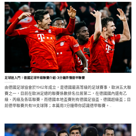
足球迷入門∣德國足球甲級聯賽介紹-3分鐘弄懂德甲聯賽
由德國足球協會於1962年成立，是德國最高等級的足球賽事，歐洲五大聯
賽之一，目前在歐洲足總的聯賽係數排名位居第二，在德國國內還有乙
級、丙級及各區聯賽，而德國本地盃賽則有德國足協盃、德國超級盃；目
前德甲聯賽共有18支球隊；本篇用3分鐘帶你認識德甲聯賽。..