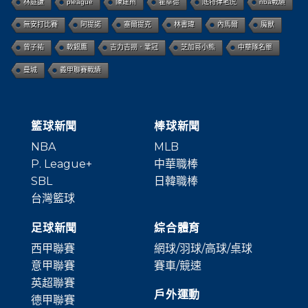
林庭謙
pleague
陳建州
霍華德
底特律老虎
nba戰績
無安打比賽
阿提諾
塞爾提克
林書瑋
內馬爾
魔獸
曾子祐
軟銀鷹
吉力吉撈．鞏冠
芝加哥小熊
中華隊名單
曼城
義甲聯賽戰績
籃球新聞
棒球新聞
NBA
MLB
P. League+
中華職棒
SBL
日韓職棒
台灣籃球
足球新聞
綜合體育
西甲聯賽
網球/羽球/高球/桌球
意甲聯賽
賽車/競速
英超聯賽
戶外運動
德甲聯賽