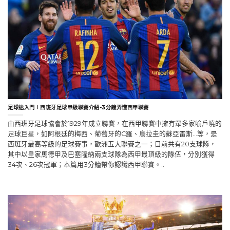
足球迷入門∣西班牙足球甲級聯賽介紹-3分鐘弄懂西甲聯賽
由西班牙足球協會於1929年成立聯賽，在西甲聯賽中擁有眾多家喻戶曉的
足球巨星，如阿根廷的梅西、葡萄牙的C羅、烏拉圭的蘇亞雷斯…等，是
西班牙最高等級的足球賽事，歐洲五大聯賽之一；目前共有20支球隊，
其中以皇家馬德甲及巴塞隆納兩支球隊為西甲最頂級的隊伍，分別獲得
34次、26次冠軍；本篇用3分鐘帶你認識西甲聯賽。..