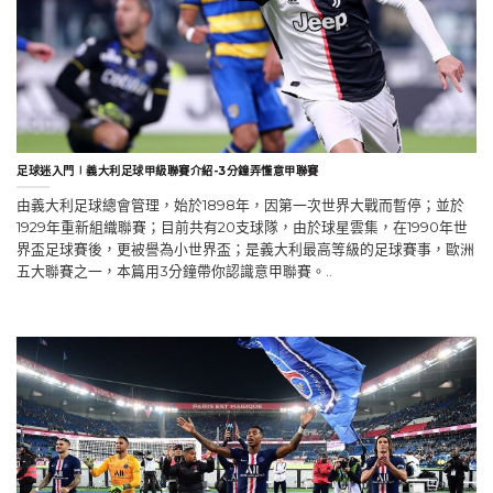
足球迷入門∣義大利足球甲級聯賽介紹-3分鐘弄懂意甲聯賽
由義大利足球總會管理，始於1898年，因第一次世界大戰而暫停；並於
1929年重新組織聯賽；目前共有20支球隊，由於球星雲集，在1990年世
界盃足球賽後，更被譽為小世界盃；是義大利最高等級的足球賽事，歐洲
五大聯賽之一，本篇用3分鐘帶你認識意甲聯賽。..