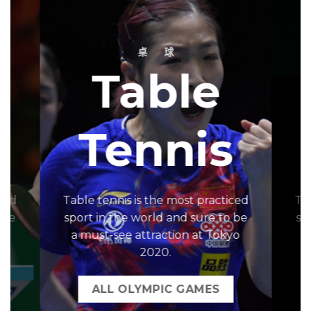
桌 球
Table
s
Tennis
ced
Table tennis is the most practiced
Ta
 be
sport in the world and sure to be
sp
yo
a must-see attraction at Tokyo
a
2020.
ALL OLYMPIC GAMES