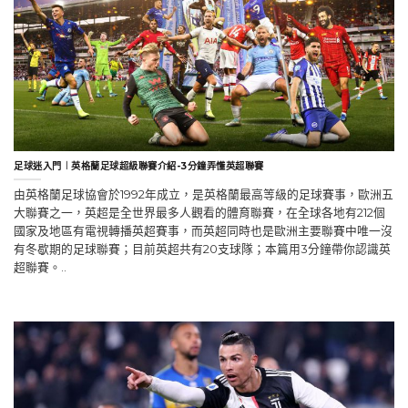
足球迷入門︱英格蘭足球超級聯賽介紹-3分鐘弄懂英超聯賽
由英格蘭足球協會於1992年成立，是英格蘭最高等級的足球賽事，歐洲五
大聯賽之一，英超是全世界最多人觀看的體育聯賽，在全球各地有212個
國家及地區有電視轉播英超賽事，而英超同時也是歐洲主要聯賽中唯一沒
有冬歇期的足球聯賽；目前英超共有20支球隊；本篇用3分鐘帶你認識英
超聯賽。..