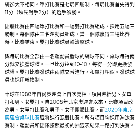
統卻大不相同。單打比賽是七局四勝制，每局比賽首先得到
11分（領先對手2分）的選手獲勝。
團體比賽由四場單打比賽和一場雙打比賽組成，採用五場三
勝制。每個隊由三名運動員組成，當一個隊贏得三場比賽
時，比賽結束。雙打比賽球員輪流擊球。
與每局比賽全部由一名運動員發球的網球不同，桌球每得兩
分就交換發球權。一旦比分達到10-10，每得一分即更換發
球權。雙打比賽發球由兩隊交替進行，和單打相似。發球球
員也採用輪換制。
桌球在1988年首爾奧運會上首次亮相，項目包括男、女單
打和男、女雙打。自2008年北京奧運會以來，比賽項目改
為男、女單打比賽和男子、女子團體比賽，而
2020年東京
奧運會桌球比賽
還將進行混雙比賽。所有項目均採用淘汰賽
賽制，運動員和團隊按照最初的抽籤表結果一路打到決賽。