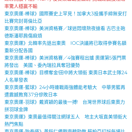
率驚人穩贏不輸
東京奧運-棒球》國際賽史上罕見！加拿大3投攜手締無安打
比賽完封哥倫比亞
東京奧運-棒球》美洲資格賽／球迷悶壞熬夜搶看 古巴主砲
德斯潘耶肩傷麻煩
東京奧運》北韓率先退出東奧 IOC決議將已取得參賽名額
重新分配各國
東京奧運-棒球》美洲資格賽／4強賽程出爐 奧運第5張門票
將發出 美國、委內瑞拉具奪冠優勢
東京奧運-棒球》目標奪金!田中將大領銜 東奧日本武士隊24
人名單發表
東京奧運-籃球》24小時連戰兩強體能考驗大 中華男籃再
遭震撼教育37分慘敗日本
東京奧運-羽球》戴資穎的最後一搏! 台灣世界球后東奧力
拼羽球金牌
東京奧運》東奧最值得關注網球五人 地主大坂直美領銜大
熱門焦點
東京奧運-跆拳道》黃鈺仁備戰南韓勁敵 蘇柏亞打好每場比