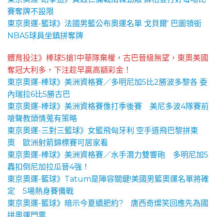
賽奪牌不設限
東京奧運-籃球》法國男籃公布奧運名單 戈貝爾' 巴圖領銜
NBA5球員坐鎮拼奪牌
體育投注》棒球5搶1中華隊棄權，古巴晉級無望，東奧美國
奪冠大利多，下注趁早贏高額彩金！
東京奧運-棒球》美洲資格賽／多明尼加5比2勝波多黎各 委
內瑞拉6比5勝古巴
東京奧運-棒球》美洲資格賽像打季後賽 美尼多波4隊賽前
嗆聲教頭情蒐有策略
東京奧運-三對三籃球》女籃飛匈牙利 空手道飛巴黎拼東
奧 歐洲射箭錦標賽可居家看
東京奧運-棒球》美洲資格賽／水手潛力雙響砲 多明尼加5
轟扣倒尼加拉瓜晉4強！
東京奧運-籃球》Tatum是陣容關鍵!美國男籃奧運名單將確
定 5場熱身賽備戰
東京奧運-籃球》暗示今夏續肥約? 唐西奇燦笑回應先為國
拼奧運門票