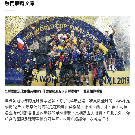
熱門體育文章
全球國際足球賽事有哪些? 什麼是歐洲五大足球聯賽? 一篇就讓你看懂！
世界各地每年的足球賽事甚多，除了每4年登場一次風麋全球的"世界杯足
球賽"之外，最常聽到的就是在歐洲由英格蘭、德國、西班牙、義大利及
法國所分別於各自國內舉辦的足球聯賽，又稱為五大聯賽，除此之外，你
知道的國際足球賽事還有哪些呢? 本篇介紹讓你一次就看懂！..