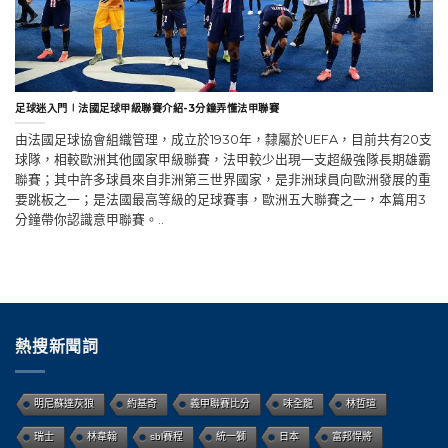
足球迷入門∣法國足球甲級聯賽介紹-3分鐘弄懂法甲聯賽
由法國足球協會組織管理，成立於1930年，隸屬於UEFA，目前共有20支
球隊，相較歐洲其他國家甲級聯賽，法甲較少出現一支超級強隊長期雄霸
聯賽；其中許多球員來自非洲第三世界國家，是非洲球員向歐洲發展的重
要跳板之一；是法國最高等級的足球賽事，歐洲五大聯賽之一，本篇用3
分鐘帶你認識意甲聯賽。..
熱搜新聞詞
明尼蘇達灰狼
約基奇
義甲聯賽比分
味全龍
林哲瑄
瑞士
林韋翰
sbl賽程
統一獅
日本
富邦悍將