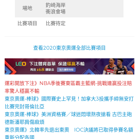
釣崎海岸
場地
衝浪會場
比賽項目
比賽待定
查看2020東京奧運全部比賽項目
運彩開放下注》NBA季後賽東區霸主籃網-挑戰連贏投注賠
率驚人穩贏不輸
東京奧運-棒球》國際賽史上罕見！加拿大3投攜手締無安打
比賽完封哥倫比亞
東京奧運-棒球》美洲資格賽／球迷悶壞熬夜搶看 古巴主砲
德斯潘耶肩傷麻煩
東京奧運》北韓率先退出東奧 IOC決議將已取得參賽名額
重新分配各國