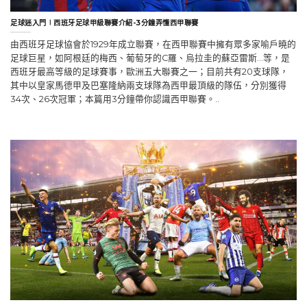
足球迷入門∣西班牙足球甲級聯賽介紹-3分鐘弄懂西甲聯賽
由西班牙足球協會於1929年成立聯賽，在西甲聯賽中擁有眾多家喻戶曉的
足球巨星，如阿根廷的梅西、葡萄牙的C羅、烏拉圭的蘇亞雷斯…等，是
西班牙最高等級的足球賽事，歐洲五大聯賽之一；目前共有20支球隊，
其中以皇家馬德甲及巴塞隆納兩支球隊為西甲最頂級的隊伍，分別獲得
34次、26次冠軍；本篇用3分鐘帶你認識西甲聯賽。..