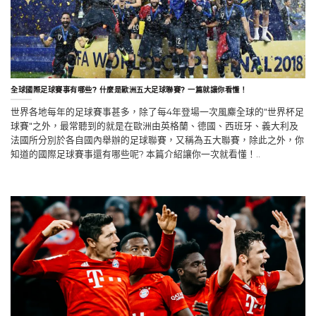
全球國際足球賽事有哪些? 什麼是歐洲五大足球聯賽? 一篇就讓你看懂！
世界各地每年的足球賽事甚多，除了每4年登場一次風麋全球的"世界杯足
球賽"之外，最常聽到的就是在歐洲由英格蘭、德國、西班牙、義大利及
法國所分別於各自國內舉辦的足球聯賽，又稱為五大聯賽，除此之外，你
知道的國際足球賽事還有哪些呢? 本篇介紹讓你一次就看懂！..