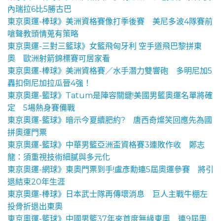
內瑞拉6比5勝古巴
東京奧運-棒球》美洲資格賽像打季後賽 美尼多波4隊賽前
嗆聲教頭情蒐有策略
東京奧運-三對三籃球》女籃飛匈牙利 空手道飛巴黎拼東
奧 歐洲射箭錦標賽可居家看
東京奧運-棒球》美洲資格賽／水手潛力雙響砲 多明尼加5
轟扣倒尼加拉瓜晉4強！
東京奧運-籃球》Tatum是陣容關鍵!美國男籃奧運名單將確
定 5場熱身賽備戰
東京奧運-籃球》暗示今夏續肥約? 唐西奇燦笑回應先為國
拼奧運門票
東京奧運-籃球》中華男籃亞洲盃資格賽3連敗作收 鄭志
龍：須重視技術細膩與多元化
東京奧運-網球》東奧門票到手!盧彥勳連5屆奧運參賽 將引
退結束20年生涯
東京奧運-棒球》日本武士隊再傳壞消息 巨人主戰牛棚左
投骨折退出東奧
東京奧運-籃球》中國男籃37年來首度無緣東奧 連9屆奧