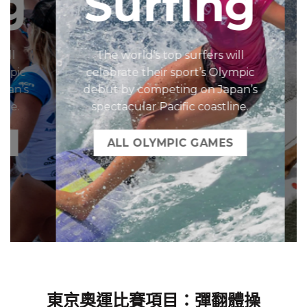
g
Surfing
The world’s top surfers will
ic
celebrate their sport’s Olympic
c
’s
debut by competing on Japan’s
d
.
spectacular Pacific coastline.
ALL OLYMPIC GAMES
東京奧運比賽項目：彈翻體操