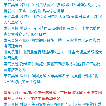
東京奧運-棒球》美洲資格賽／4強賽程出爐 奧運第5張門票
將發出 美國、委內瑞拉具奪冠優勢
東京奧運-棒球》目標奪金!田中將大領銜 東奧日本武士隊24
人名單發表
東京奧運-籃球》24小時連戰兩強體能考驗大 中華男籃再
遭震撼教育37分慘敗日本
東京奧運-羽球》戴資穎的最後一搏! 台灣世界球后東奧力
拼羽球金牌
東京奧運》東奧最值得關注網球五人 地主大坂直美領銜大
熱門焦點
東京奧運-跆拳道》黃鈺仁備戰南韓勁敵 蘇柏亞打好每場比
賽奪牌不設限
東京奧運-籃球》法國男籃公布奧運名單 戈貝爾' 巴圖領銜
NBA5球員坐鎮拼奪牌
體育投注》棒球5搶1中華隊棄權，古巴晉級無望，東奧美國
奪冠大利多，下注趁早贏高額彩金！
東京奧運-棒球》美洲資格賽／多明尼加5比2勝波多黎各 委