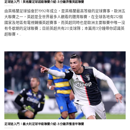
足球迷入門︱英格蘭足球超級聯賽介紹-3分鐘弄懂英超聯賽
由英格蘭足球協會於1992年成立，是英格蘭最高等級的足球賽事，歐洲五
大聯賽之一，英超是全世界最多人觀看的體育聯賽，在全球各地有212個
國家及地區有電視轉播英超賽事，而英超同時也是歐洲主要聯賽中唯一沒
有冬歇期的足球聯賽；目前英超共有20支球隊；本篇用3分鐘帶你認識英
超聯賽。..
足球迷入門∣義大利足球甲級聯賽介紹-3分鐘弄懂意甲聯賽