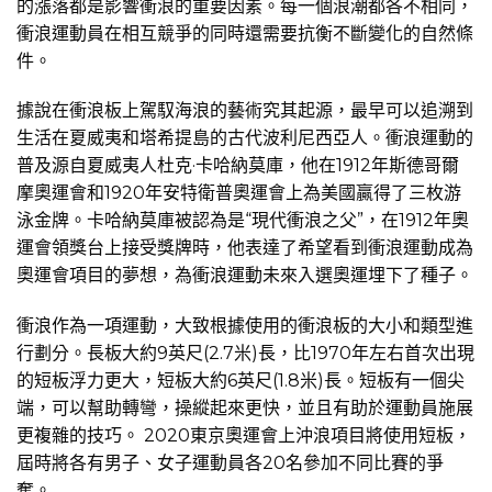
的漲落都是影響衝浪的重要因素。每一個浪潮都各不相同，
衝浪運動員在相互競爭的同時還需要抗衡不斷變化的自然條
件。
據說在衝浪板上駕馭海浪的藝術究其起源，最早可以追溯到
生活在夏威夷和塔希提島的古代波利尼西亞人。衝浪運動的
普及源自夏威夷人杜克·卡哈納莫庫，他在1912年斯德哥爾
摩奧運會和1920年安特衛普奧運會上為美國贏得了三枚游
泳金牌。卡哈納莫庫被認為是“現代衝浪之父”，在1912年奧
運會領獎台上接受獎牌時，他表達了希望看到衝浪運動成為
奧運會項目的夢想，為衝浪運動未來入選奧運埋下了種子。
衝浪作為一項運動，大致根據使用的衝浪板的大小和類型進
行劃分。長板大約9英尺(2.7米)長，比1970年左右首次出現
的短板浮力更大，短板大約6英尺(1.8米)長。短板有一個尖
端，可以幫助轉彎，操縱起來更快，並且有助於運動員施展
更複雜的技巧。 2020東京奧運會上沖浪項目將使用短板，
屆時將各有男子、女子運動員各20名參加不同比賽的爭
奪。