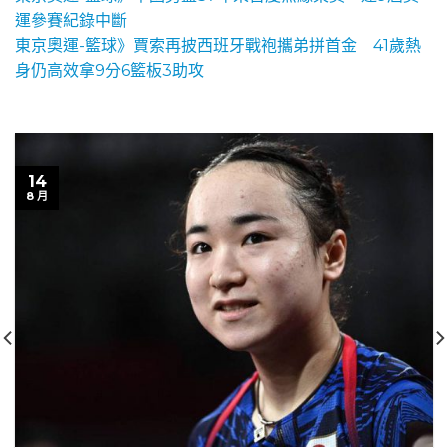
運參賽紀錄中斷
東京奧運-籃球》賈索再披西班牙戰袍攜弟拼首金 41歲熱
身仍高效拿9分6籃板3助攻
14
8 月