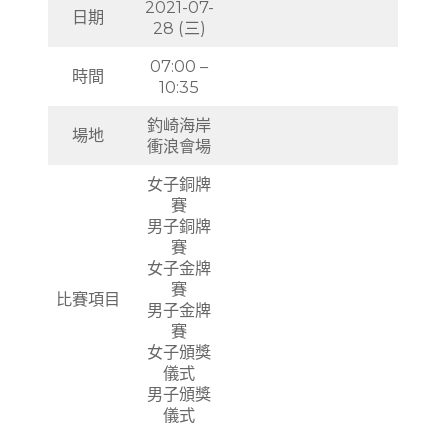
2021-07-
日期
28 (三)
07:00 –
時間
10:35
釣崎海岸
場地
衝浪會場
女子銅牌
賽
男子銅牌
賽
女子金牌
賽
比賽項目
男子金牌
賽
女子頒獎
儀式
男子頒獎
儀式