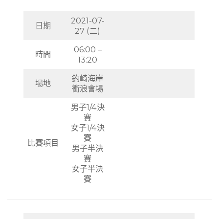
2021-07-
日期
27 (二)
06:00 –
時間
13:20
釣崎海岸
場地
衝浪會場
男子1/4決
賽
女子1/4決
賽
比賽項目
男子半決
賽
女子半決
賽