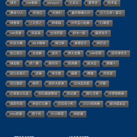
捷克
mlb戰績
pleague
王貞治
霍華德
哈孝遠
費城76人
柯瑞亞
貝佛利
義甲聯賽比分
吉力吉撈．鞏冠
林書瑋
上沢直之
林韋翰
世界盃小組賽
T1聯盟
mlb直播
宋家豪
台灣男籃
鈴木一朗
羅德海洋
松坂大輔
MLB職棒
陽岱鋼
塞爾提克
林哲瑄
新庄剛志
攻城獅
張奕
樂天金鷹
mlb新聞
底特律老虎
陳盈駿
統一獅
墨西哥
經典賽
歐洲盃
鋼鐵人
甜瓜安東尼
波蘭
味全龍
魔獸
韓職
阿提諾
貝比魯斯
梅西
紐約大都會
亞洲盃男籃
中職
巴黎聖日耳曼
明尼蘇達雙城
西武獅
歸化洋將
中華隊教練
萊斯特城
無安打比賽
芝加哥小熊
2023經典賽
歐洲國家盃
nba直播
曾子祐
PLG聯盟
林庭謙