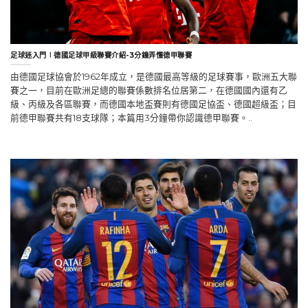
足球迷入門∣德國足球甲級聯賽介紹-3分鐘弄懂德甲聯賽
由德國足球協會於1962年成立，是德國最高等級的足球賽事，歐洲五大聯
賽之一，目前在歐洲足總的聯賽係數排名位居第二，在德國國內還有乙
級、丙級及各區聯賽，而德國本地盃賽則有德國足協盃、德國超級盃；目
前德甲聯賽共有18支球隊；本篇用3分鐘帶你認識德甲聯賽。..