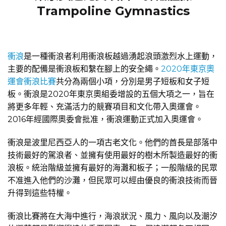
Trampoline Gymnastics
衝浪
是一種衝浪者利用衝浪板越過湧起浪頭激烈水上運動，
主要的配備是衝浪板和繫在腳上的安全繩。
2020年東京奧
運會衝浪比賽
共分為兩個小項，分別是男子短板和女子短
板。衝浪是2020年東京奧組委增設的五個大項之一，旨在
將更多年輕、充滿活力的競賽項目和文化帶入奧運會。
2016年經國際奧委會批准，衝浪運動正式加入奧運會。
衝浪是波里尼西亞人的一項古老文化。他們的酋長是部落中
技術最好的駕浪者、並擁有使用最好的樹木所製造最好的衝
浪板。統治階級並擁有最好的海灘和板子；一般階級的民眾
不准進入他們的沙灘，但民眾可以經由優良的衝浪技術而晉
升得到這些特權。
衝浪比賽將在大海中進行，海浪狀況、風力、風向以及潮汐