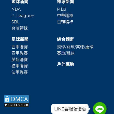
籃球新聞
棒球新聞
NBA
MLB
P. League+
中華職棒
SBL
日韓職棒
台灣籃球
足球新聞
綜合體育
西甲聯賽
網球/羽球/高球/桌球
意甲聯賽
賽車/競速
英超聯賽
戶外運動
德甲聯賽
法甲聯賽
Line
Line
LINE客服領優惠
Line