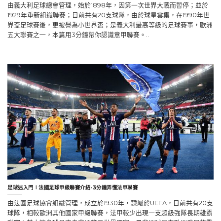
由義大利足球總會管理，始於1898年，因第一次世界大戰而暫停；並於
1929年重新組織聯賽；目前共有20支球隊，由於球星雲集，在1990年世
界盃足球賽後，更被譽為小世界盃；是義大利最高等級的足球賽事，歐洲
五大聯賽之一，本篇用3分鐘帶你認識意甲聯賽。..
足球迷入門∣法國足球甲級聯賽介紹-3分鐘弄懂法甲聯賽
由法國足球協會組織管理，成立於1930年，隸屬於UEFA，目前共有20支
球隊，相較歐洲其他國家甲級聯賽，法甲較少出現一支超級強隊長期雄霸