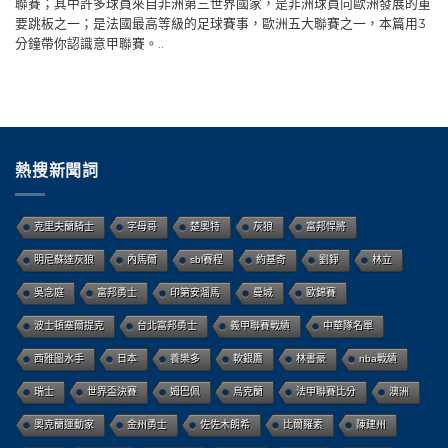
聯賽；其中許多球員來自非洲第三世界國家，是非洲球員向歐洲發展的重
要跳板之一；是法國最高等級的足球賽事，歐洲五大聯賽之一，本篇用3
分鐘帶你認識意甲聯賽。..
熱搜新聞詞
克里夫蘭騎士
字母哥
楚奧特
灰狼
富邦悍將
明尼蘇達灰狼
內馬爾
sbl賽程
約基奇
劉錚
林立
吳念庭
富邦勇士
印第安溜馬
曼城
歐錦賽
波士頓塞爾提克
台北富邦勇士
義甲聯賽戰績
中華隊名單
西雅圖水手
日本
養樂多
軟銀鷹
林書豪
nba戰績
瑞士
世界盃決賽
姆巴佩
烏克蘭
法甲聯賽比分
澳洲
奧克蘭運動家
金州勇士
佐佐木朗希
比爾羅素
陳建州