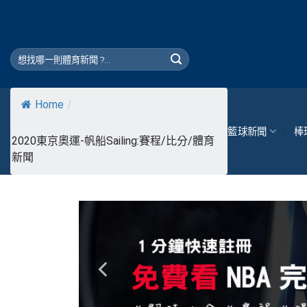
Skip
to
content
Home
/
籃球新聞
棒
2020東京奧運-帆船Sailing:賽程/比分/體育
新聞