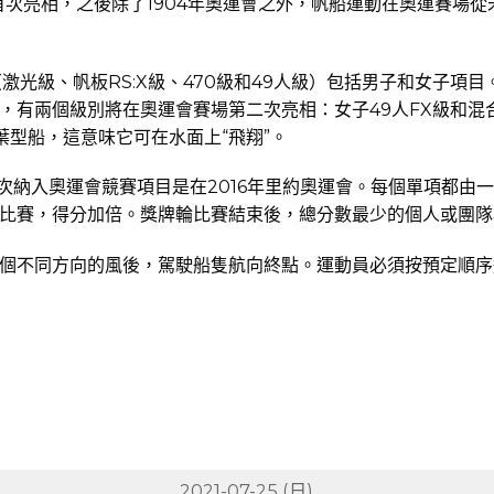
首次亮相，之後除了1904年奧運會之外，帆船運動在奧運賽場從
激光級、帆板RS:X級、470級和49人級）包括男子和女子項目
有兩個級別將在奧運會賽場第二次亮相：女子49人FX級和混合
葉型船，這意味它可在水面上“飛翔”。
比賽首次納入奧運會競賽項目是在2016年里約奧運會。每個單項
輪比賽，得分加倍。獎牌輪比賽結束後，總分數最少的個人或團
個不同方向的風後，駕駛船隻航向終點。運動員必須按預定順序
2021-07-25 (日)