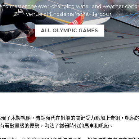
ve to master the ever-changing water and weather condi
venue of Enoshima Yacht Harbour.
ALL OLYMPIC GAMES
出現了木製帆船，青銅時代在帆船的關鍵受力點加上青銅，帆船
有著數量級的優勢，淘汰了鐵器時代的馬車和帆船。