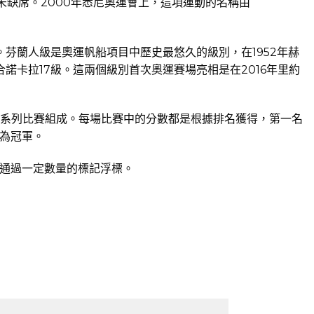
未缺席。2000年悉尼奧運會上，這項運動的名稱由
。芬蘭人級是奧運帆船項目中歷史最悠久的級別，在1952年赫
諾卡拉17級。這兩個級別首次奧運賽場亮相是在2016年里約
都由一系列比賽組成。每場比賽中的分數都是根據排名獲得，第一名
隊為冠軍。
通過一定數量的標記浮標。