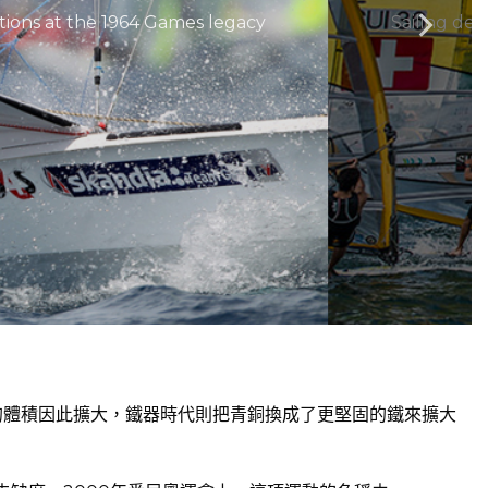
tions at the 1964 Games legacy
Sailing de
的體積因此擴大，鐵器時代則把青銅換成了更堅固的鐵來擴大