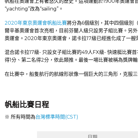
帆船在奧運會上有著悠久的歷史。這項運動於1900年奧運會
“yachting”改為“sailing”。
2020年東京奧運會帆船比賽
將分為6個級別，其中四個級別（
爾辛基奧運會首次亮相，目前芬蘭人級只設男子組比賽。另外，
奧運會。2020年東京奧運會，諾卡拉17級已經進化成了一艘
混合諾卡拉17級- 只設女子組比賽的49人FX級- 快速艇
得1分、第二名得2分，依此類推。最後一場比賽被稱為獎牌
在比賽中，船隻航行的航線形狀像一個巨大的三角形，克服三
帆船比賽日程
※ 所有時間為
台灣標準時間(CST)
日期