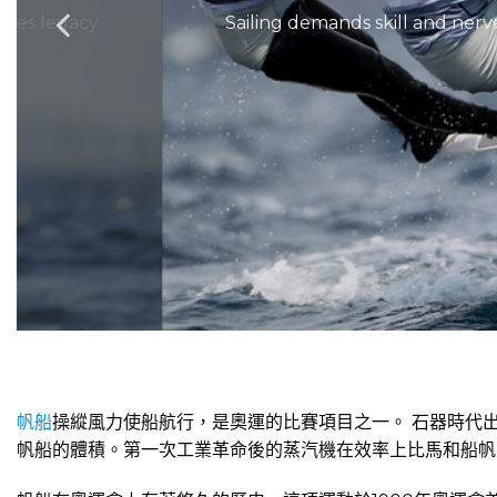
Games legacy
Sailing demands skill and ner
帆船
操縱風力使船航行，是奧運的比賽項目之一。 石器時代
帆船的體積。第一次工業革命後的蒸汽機在效率上比馬和船帆