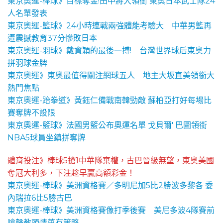
東京奧運-棒球》目標奪金!田中將大領銜 東奧日本武士隊24
人名單發表
東京奧運-籃球》24小時連戰兩強體能考驗大 中華男籃再
遭震撼教育37分慘敗日本
東京奧運-羽球》戴資穎的最後一搏! 台灣世界球后東奧力
拼羽球金牌
東京奧運》東奧最值得關注網球五人 地主大坂直美領銜大
熱門焦點
東京奧運-跆拳道》黃鈺仁備戰南韓勁敵 蘇柏亞打好每場比
賽奪牌不設限
東京奧運-籃球》法國男籃公布奧運名單 戈貝爾' 巴圖領銜
NBA5球員坐鎮拼奪牌
體育投注》棒球5搶1中華隊棄權，古巴晉級無望，東奧美國
奪冠大利多，下注趁早贏高額彩金！
東京奧運-棒球》美洲資格賽／多明尼加5比2勝波多黎各 委
內瑞拉6比5勝古巴
東京奧運-棒球》美洲資格賽像打季後賽 美尼多波4隊賽前