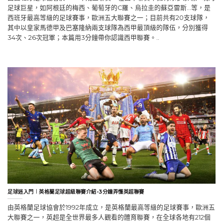
由西班牙足球協會於1929年成立聯賽，在西甲聯賽中擁有眾多家喻戶曉的
足球巨星，如阿根廷的梅西、葡萄牙的C羅、烏拉圭的蘇亞雷斯…等，是
西班牙最高等級的足球賽事，歐洲五大聯賽之一；目前共有20支球隊，
其中以皇家馬德甲及巴塞隆納兩支球隊為西甲最頂級的隊伍，分別獲得
34次、26次冠軍；本篇用3分鐘帶你認識西甲聯賽。..
足球迷入門︱英格蘭足球超級聯賽介紹-3分鐘弄懂英超聯賽
由英格蘭足球協會於1992年成立，是英格蘭最高等級的足球賽事，歐洲五
大聯賽之一，英超是全世界最多人觀看的體育聯賽，在全球各地有212個