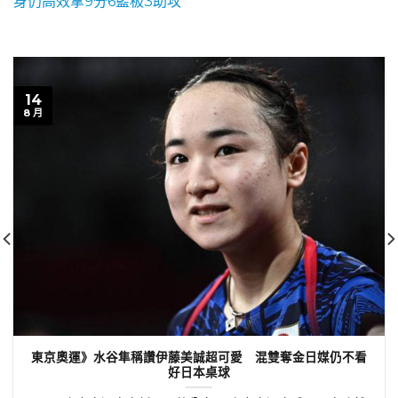
身仍高效拿9分6籃板3助攻
14
8 月
東京奧運》水谷隼稱讚伊藤美誠超可愛 混雙奪金日媒仍不看
好日本桌球