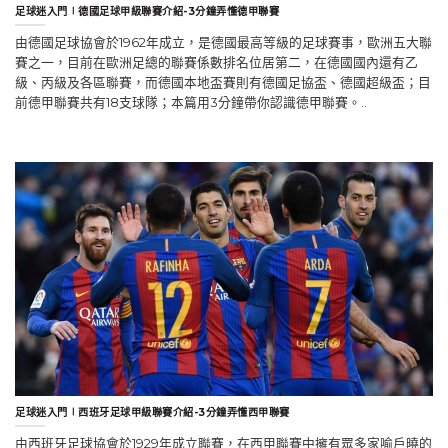
足球迷入門∣德國足球甲級聯賽介紹-3分鐘弄懂德甲聯賽
由德國足球協會於1962年成立，是德國最高等級的足球賽事，歐洲五大聯
賽之一，目前在歐洲足總的聯賽係數排名位居第二，在德國國內還有乙
級、丙級及各區聯賽，而德國本地盃賽則有德國足協盃、德國超級盃；目
前德甲聯賽共有18支球隊；本篇用3分鐘帶你認識德甲聯賽。..
足球迷入門∣西班牙足球甲級聯賽介紹-3分鐘弄懂西甲聯賽