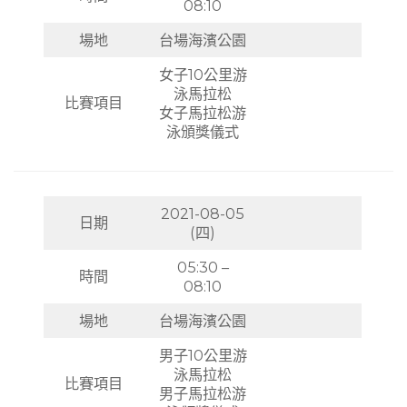
時間
08:10
場地
台場海濱公園
女子10公里游
泳馬拉松
比賽項目
女子馬拉松游
泳頒獎儀式
2021-08-05
日期
(四)
05:30 –
時間
08:10
場地
台場海濱公園
男子10公里游
泳馬拉松
比賽項目
男子馬拉松游