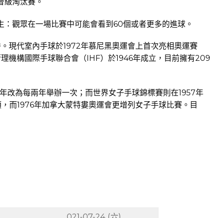
晉級淘汰賽。
生：觀眾在一場比賽中可能會看到60個或者更多的進球。
。現代室內手球於1972年慕尼黑奧運會上首次亮相奧運賽
構國際手球聯合會（IHF）於1946年成立，目前擁有209
年改為每兩年舉辦一次；而世界女子手球錦標賽則在1957年
，而1976年加拿大蒙特婁奧運會更增列女子手球比賽。目
021-07-24 (六)