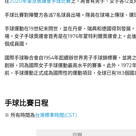
在
2020年東京奧運會手球比賽
上，將會有男子、女子各12
手球比賽對陣雙方各派7名球員出場。隊員在球場上傳球、運
手球運動在19世紀末問世，並在丹麥、瑞典和德國得到發展。
場。女子手球奧運會首秀是在1976年蒙特利爾奧運會上。此後
個成員國。
國際手球聯合會自1954年起續辦世界男子手球錦標賽，並將之
創辦，同為國際女子手球運動最高水平的賽事。此外，1972
前，手球運動正式成為國際性的運動項目，全球已有183個國家
手球比賽日程
※ 所有時間為
台灣標準時間(CST)
日期