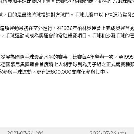
支隊伍參加手球比賽的爭奪。比賽從小組賽開始，排名前八的球隊
球，目的是最終將球投進對方球門。手球比賽中以下情況時常發
這項運動最初在室外進行，在1936年柏林奧運會上完成奧運首秀
，手球運動就成為奧運會的常駐競賽項目。手球和沙灘手球的管理機
發展為國際手球最高水平的賽事；比賽每4年舉辦一次，至1995
年德國慕尼黑奧運會首度將七人制手球列為男子組之正式競賽種類
參與手球運動，更有達800,000支隊伍參與其中。
2021-07-24 (六)
2021-07-24 (六)