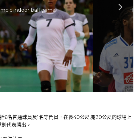
ympic indoor ball game.
Han
名普通球員及1名守門員，在長40公尺,寬20公尺的球場上
隊則代表勝出。