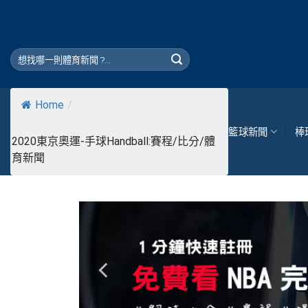
Skip
to
content
Home
/
籃球新聞
棒
2020東京奧運-手球Handball:賽程/比分/體
育新聞