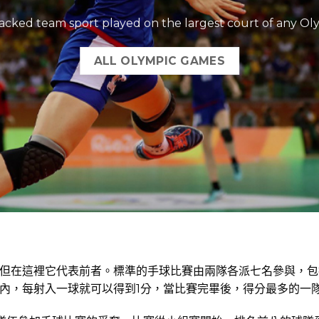
packed team sport played on the largest court of any Ol
ALL OLYMPIC GAMES
在這裡它代表前者。標準的手球比賽由兩隊各派七名參與，包括6
內，每射入一球就可以得到1分，當比賽完畢後，得分最多的一