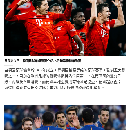
足球迷入門∣德國足球甲級聯賽介紹-3分鐘弄懂德甲聯賽
由德國足球協會於1962年成立，是德國最高等級的足球賽事，歐洲五大聯
賽之一，目前在歐洲足總的聯賽係數排名位居第二，在德國國內還有乙
級、丙級及各區聯賽，而德國本地盃賽則有德國足協盃、德國超級盃；目
前德甲聯賽共有18支球隊；本篇用3分鐘帶你認識德甲聯賽。..