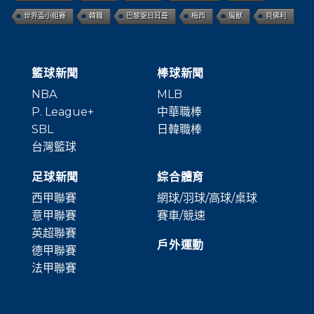
世界盃小組賽
韓職
巴黎聖日耳曼
梅西
魔獸
貝佛利
籃球新聞
棒球新聞
NBA
MLB
P. League+
中華職棒
SBL
日韓職棒
台灣籃球
足球新聞
綜合體育
西甲聯賽
網球/羽球/高球/桌球
意甲聯賽
賽車/競速
英超聯賽
戶外運動
德甲聯賽
法甲聯賽