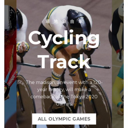
場 地 自 由 車
g
Cycling
Track
120-
The madison, an event with a 120-
The
year history, will make a
0
comeback at the Tokyo 2020
Games.
ALL OLYMPIC GAMES