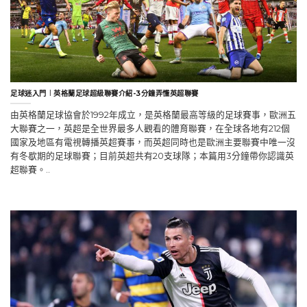
足球迷入門︱英格蘭足球超級聯賽介紹-3分鐘弄懂英超聯賽
由英格蘭足球協會於1992年成立，是英格蘭最高等級的足球賽事，歐洲五
大聯賽之一，英超是全世界最多人觀看的體育聯賽，在全球各地有212個
國家及地區有電視轉播英超賽事，而英超同時也是歐洲主要聯賽中唯一沒
有冬歇期的足球聯賽；目前英超共有20支球隊；本篇用3分鐘帶你認識英
超聯賽。..