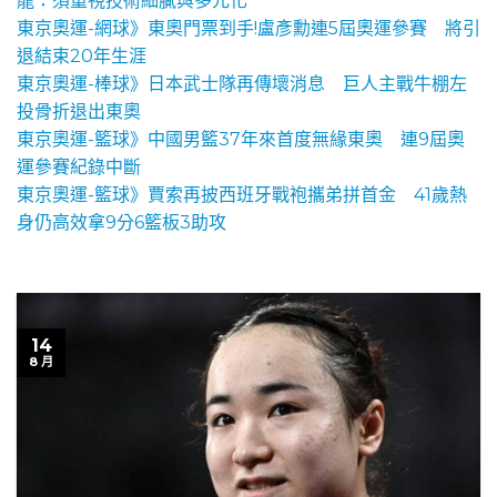
龍：須重視技術細膩與多元化
東京奧運-網球》東奧門票到手!盧彥勳連5屆奧運參賽 將引
退結束20年生涯
東京奧運-棒球》日本武士隊再傳壞消息 巨人主戰牛棚左
投骨折退出東奧
東京奧運-籃球》中國男籃37年來首度無緣東奧 連9屆奧
運參賽紀錄中斷
東京奧運-籃球》賈索再披西班牙戰袍攜弟拼首金 41歲熱
身仍高效拿9分6籃板3助攻
14
8 月