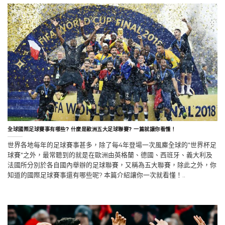
全球國際足球賽事有哪些? 什麼是歐洲五大足球聯賽? 一篇就讓你看懂！
世界各地每年的足球賽事甚多，除了每4年登場一次風麋全球的"世界杯足
球賽"之外，最常聽到的就是在歐洲由英格蘭、德國、西班牙、義大利及
法國所分別於各自國內舉辦的足球聯賽，又稱為五大聯賽，除此之外，你
知道的國際足球賽事還有哪些呢? 本篇介紹讓你一次就看懂！..