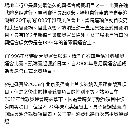
場地自行車是歷史最悠久的奧運會競賽項目之一，比賽在碗
狀體育館進行，單圈賽道長250米。場地自行車的歷史要追
溯到120年前的1896年雅典奧運會上，當時這項運動首次亮
相奧運會賽場。自此以後，這項運動一直是奧運正式競賽項
目，只有1912年斯德哥爾摩奧運會除外。女子場地自行車的
奧運會處女秀是在1988年的首爾奧運會上。
自1996年亞特蘭大奧運會以來，職業自行車手獲准參加奧
運會比賽。凱琳賽起源於日本，自2000年悉尼奧運會起成
為奧運會正式比賽項目。
麥迪遜賽於2008年北京奧運會上首次被納入奧運會競賽項
目，但是之後由於推廣競賽項目的性別平等，該項目在
2012年倫敦奧運會時被拿下，因為當時女子競賽項目中沒
有同等項目。但是2020年東京奧運會上，男子麥迪遜賽將
回歸奧運會競賽項目表，女子麥迪遜賽也將首次亮相奧運賽
場。