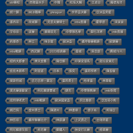
sbl賽程
西雅圖水手
中職
松坂大輔
王貞治
羅德海洋
統一獅
MLB職棒
pleague
世界盃決賽
亞洲盃男籃
墨西哥
攻城獅
克里夫蘭騎士
nba直播
霍華德
宋家豪
字母哥
波蘭
塞爾提克
中華隊名單
歸化洋將
mlb直播
約基奇
林立
味全龍
歐洲盃
義甲聯賽戰績
歐錦賽
nba戰績
西武獅
2023經典賽
曼城
吳念庭
費城76人
紐約大都會
樂天金鷹
陽岱鋼
印第安溜馬
甜瓜安東尼
佐佐木朗希
阿提諾
日本
張奕
富邦悍將
陳盈駿
萊斯特城
吉力吉撈．鞏冠
富邦勇士
哈孝遠
林韋翰
奧克蘭運動家
明尼蘇達雙城
捷克
中華隊教練
mlb新聞
底特律老虎
mlb戰績
歐洲國家盃
貝比魯斯
芝加哥小熊
姆巴佩
金州勇士
陳建州
林書瑋
曾子祐
柯瑞亞
林哲瑄
義甲聯賽比分
林庭謙
上沢直之
台灣男籃
明尼蘇達灰狼
烏克蘭
鋼鐵人
無安打比賽
經典賽