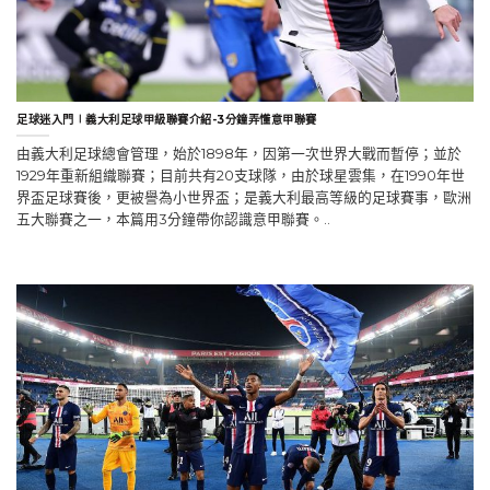
足球迷入門∣義大利足球甲級聯賽介紹-3分鐘弄懂意甲聯賽
由義大利足球總會管理，始於1898年，因第一次世界大戰而暫停；並於
1929年重新組織聯賽；目前共有20支球隊，由於球星雲集，在1990年世
界盃足球賽後，更被譽為小世界盃；是義大利最高等級的足球賽事，歐洲
五大聯賽之一，本篇用3分鐘帶你認識意甲聯賽。..