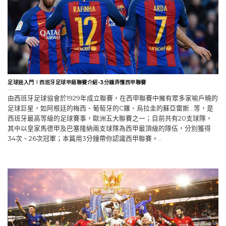
足球迷入門∣西班牙足球甲級聯賽介紹-3分鐘弄懂西甲聯賽
由西班牙足球協會於1929年成立聯賽，在西甲聯賽中擁有眾多家喻戶曉的
足球巨星，如阿根廷的梅西、葡萄牙的C羅、烏拉圭的蘇亞雷斯…等，是
西班牙最高等級的足球賽事，歐洲五大聯賽之一；目前共有20支球隊，
其中以皇家馬德甲及巴塞隆納兩支球隊為西甲最頂級的隊伍，分別獲得
34次、26次冠軍；本篇用3分鐘帶你認識西甲聯賽。..