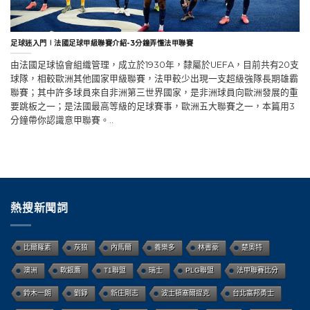
足球迷入門∣法國足球甲級聯賽介紹-3分鐘弄懂法甲聯賽
由法國足球協會組織管理，成立於1930年，隸屬於UEFA，目前共有20支
球隊，相較歐洲其他國家甲級聯賽，法甲較少出現一支超級強隊長期雄霸
聯賽；其中許多球員來自非洲第三世界國家，是非洲球員向歐洲發展的重
要跳板之一；是法國最高等級的足球賽事，歐洲五大聯賽之一，本篇用3
分鐘帶你認識意甲聯賽。..
熱搜新聞詞
比爾羅素
灰狼
內馬爾
養樂多
林書豪
楚奧特
澳洲
軟銀鷹
T1聯盟
瑞士
PLG聯盟
法甲聯賽比分
鈴木一朗
劉錚
新庄剛志
波士頓塞爾提克
台北富邦勇士