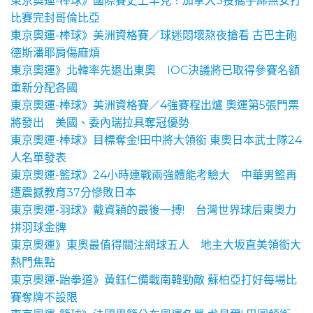
東京奧運-棒球》國際賽史上罕見！加拿大3投攜手締無安打
比賽完封哥倫比亞
東京奧運-棒球》美洲資格賽／球迷悶壞熬夜搶看 古巴主砲
德斯潘耶肩傷麻煩
東京奧運》北韓率先退出東奧 IOC決議將已取得參賽名額
重新分配各國
東京奧運-棒球》美洲資格賽／4強賽程出爐 奧運第5張門票
將發出 美國、委內瑞拉具奪冠優勢
東京奧運-棒球》目標奪金!田中將大領銜 東奧日本武士隊24
人名單發表
東京奧運-籃球》24小時連戰兩強體能考驗大 中華男籃再
遭震撼教育37分慘敗日本
東京奧運-羽球》戴資穎的最後一搏! 台灣世界球后東奧力
拼羽球金牌
東京奧運》東奧最值得關注網球五人 地主大坂直美領銜大
熱門焦點
東京奧運-跆拳道》黃鈺仁備戰南韓勁敵 蘇柏亞打好每場比
賽奪牌不設限