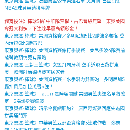
東京奧運-籃球》法國男籃公布奧運名單 戈貝爾' 巴圖領銜
NBA5球員坐鎮拼奪牌
體育投注》棒球5搶1中華隊棄權，古巴晉級無望，東奧美國
奪冠大利多，下注趁早贏高額彩金！
東京奧運-棒球》美洲資格賽／多明尼加5比2勝波多黎各 委
內瑞拉6比5勝古巴
東京奧運-棒球》美洲資格賽像打季後賽 美尼多波4隊賽前
嗆聲教頭情蒐有策略
東京奧運-三對三籃球》女籃飛匈牙利 空手道飛巴黎拼東
奧 歐洲射箭錦標賽可居家看
東京奧運-棒球》美洲資格賽／水手潛力雙響砲 多明尼加5
轟扣倒尼加拉瓜晉4強！
東京奧運-籃球》Tatum是陣容關鍵!美國男籃奧運名單將確
定 5場熱身賽備戰
東京奧運-籃球》暗示今夏續肥約? 唐西奇燦笑回應先為國
拼奧運門票
東京奧運-籃球》中華男籃亞洲盃資格賽3連敗作收 鄭志