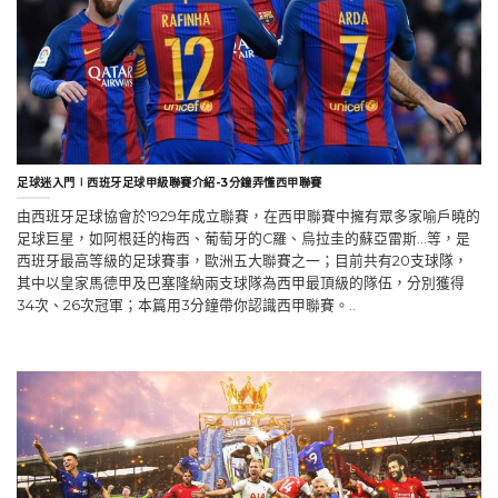
足球迷入門∣西班牙足球甲級聯賽介紹-3分鐘弄懂西甲聯賽
由西班牙足球協會於1929年成立聯賽，在西甲聯賽中擁有眾多家喻戶曉的
足球巨星，如阿根廷的梅西、葡萄牙的C羅、烏拉圭的蘇亞雷斯…等，是
西班牙最高等級的足球賽事，歐洲五大聯賽之一；目前共有20支球隊，
其中以皇家馬德甲及巴塞隆納兩支球隊為西甲最頂級的隊伍，分別獲得
34次、26次冠軍；本篇用3分鐘帶你認識西甲聯賽。..