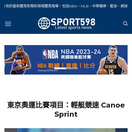
Skip
聞和現場體育報導，包括NBA、MLB、中華職棒、籃球、網球、足球、賽車、自行車
to
content
東京奧運比賽項目：輕艇競速 Canoe
Sprint