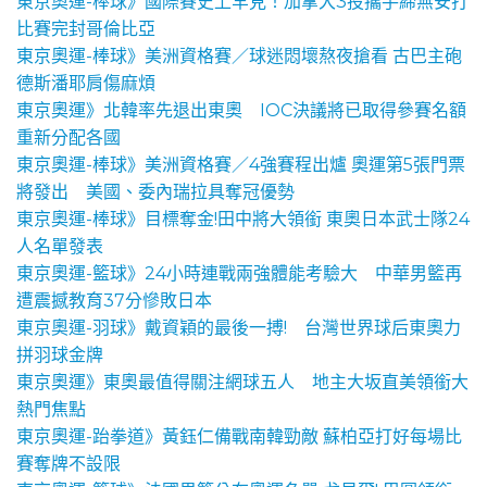
東京奧運-棒球》國際賽史上罕見！加拿大3投攜手締無安打
比賽完封哥倫比亞
東京奧運-棒球》美洲資格賽／球迷悶壞熬夜搶看 古巴主砲
德斯潘耶肩傷麻煩
東京奧運》北韓率先退出東奧 IOC決議將已取得參賽名額
重新分配各國
東京奧運-棒球》美洲資格賽／4強賽程出爐 奧運第5張門票
將發出 美國、委內瑞拉具奪冠優勢
東京奧運-棒球》目標奪金!田中將大領銜 東奧日本武士隊24
人名單發表
東京奧運-籃球》24小時連戰兩強體能考驗大 中華男籃再
遭震撼教育37分慘敗日本
東京奧運-羽球》戴資穎的最後一搏! 台灣世界球后東奧力
拼羽球金牌
東京奧運》東奧最值得關注網球五人 地主大坂直美領銜大
熱門焦點
東京奧運-跆拳道》黃鈺仁備戰南韓勁敵 蘇柏亞打好每場比
賽奪牌不設限