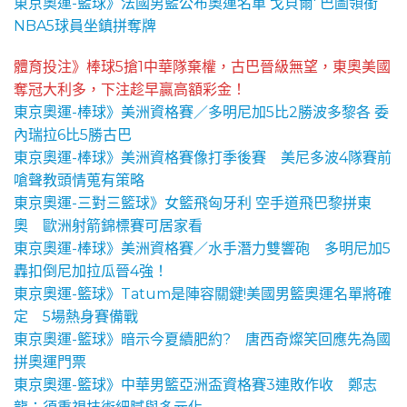
東京奧運-籃球》法國男籃公布奧運名單 戈貝爾' 巴圖領銜
NBA5球員坐鎮拼奪牌
體育投注》棒球5搶1中華隊棄權，古巴晉級無望，東奧美國
奪冠大利多，下注趁早贏高額彩金！
東京奧運-棒球》美洲資格賽／多明尼加5比2勝波多黎各 委
內瑞拉6比5勝古巴
東京奧運-棒球》美洲資格賽像打季後賽 美尼多波4隊賽前
嗆聲教頭情蒐有策略
東京奧運-三對三籃球》女籃飛匈牙利 空手道飛巴黎拼東
奧 歐洲射箭錦標賽可居家看
東京奧運-棒球》美洲資格賽／水手潛力雙響砲 多明尼加5
轟扣倒尼加拉瓜晉4強！
東京奧運-籃球》Tatum是陣容關鍵!美國男籃奧運名單將確
定 5場熱身賽備戰
東京奧運-籃球》暗示今夏續肥約? 唐西奇燦笑回應先為國
拼奧運門票
東京奧運-籃球》中華男籃亞洲盃資格賽3連敗作收 鄭志