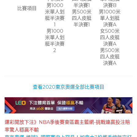
男1000
半決賽1
決賽B
比賽項目
米單人划
男500米
男1000米
艇半決賽
四人皮艇
單人划艇
1
半決賽1
決賽A
男1000
女500米
米單人划
四人皮艇
艇半決賽
決賽A
2
男500米
四人皮艇
決賽A
查看2020東京奧運全部比賽項目
運彩開放下注》NBA季後賽東區霸主籃網-挑戰連贏投注賠
率驚人穩贏不輸