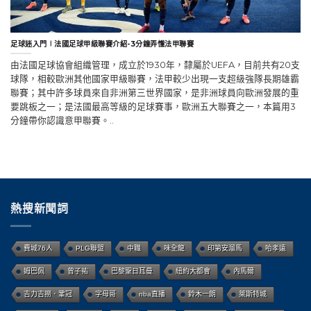
足球迷入門∣法國足球甲級聯賽介紹-3分鐘弄懂法甲聯賽
由法國足球協會組織管理，成立於1930年，隸屬於UEFA，目前共有20支
球隊，相較歐洲其他國家甲級聯賽，法甲較少出現一支超級強隊長期雄霸
聯賽；其中許多球員來自非洲第三世界國家，是非洲球員向歐洲發展的重
要跳板之一；是法國最高等級的足球賽事，歐洲五大聯賽之一，本篇用3
分鐘帶你認識意甲聯賽。..
熱搜新聞詞
費城76人
PLG聯盟
中職
味全龍
印第安溜馬
哈孝遠
姆巴佩
曾子祐
巴黎聖日耳曼
紐約大都會
內馬爾
吉力吉撈．鞏冠
字母哥
nba直播
鈴木一朗
萊斯特城