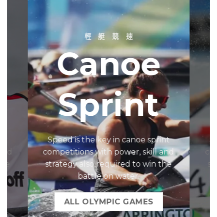
輕 艇 競 速
Canoe
Sprint
nt
Speed is the key in canoe sprint
S
 and
competitions with power, skill and
com
the
strategy also required to win the
st
battle on water.
ALL OLYMPIC GAMES