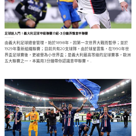
足球迷入門∣義大利足球甲級聯賽介紹-3分鐘弄懂意甲聯賽
由義大利足球總會管理，始於1898年，因第一次世界大戰而暫停；並於
1929年重新組織聯賽；目前共有20支球隊，由於球星雲集，在1990年世
界盃足球賽後，更被譽為小世界盃；是義大利最高等級的足球賽事，歐洲
五大聯賽之一，本篇用3分鐘帶你認識意甲聯賽。..