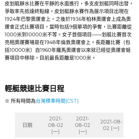
皮划艇靜水比賽在平靜的水面進行，多支皮划艇同時出發，
爭取率先抵達終點線。皮划艇靜水賽作為展示項目出現在
1924年巴黎奧運會上，之後於1936年柏林奧運會上成為奧
運會正式比賽項目，當時包括9個單項的爭奪，比賽距離從
1000米到10000米不等。女子首個項目——划艇比賽首次
亮相奧運賽場是在1948年倫敦奧運會上。長距離比賽（包
括10000米）自1960年羅馬奧運會以來就已經從奧運會競
賽項目中移除，目前最長距離是1000米。
輕艇競速比賽日程
※ 所有時間為
台灣標準時間(CST)
2021-
2021-
2021-08-
日期
08-02
08-02
02 (一)
(一)
(一)