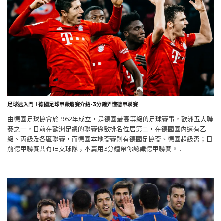
足球迷入門∣德國足球甲級聯賽介紹-3分鐘弄懂德甲聯賽
由德國足球協會於1962年成立，是德國最高等級的足球賽事，歐洲五大聯
賽之一，目前在歐洲足總的聯賽係數排名位居第二，在德國國內還有乙
級、丙級及各區聯賽，而德國本地盃賽則有德國足協盃、德國超級盃；目
前德甲聯賽共有18支球隊；本篇用3分鐘帶你認識德甲聯賽。..