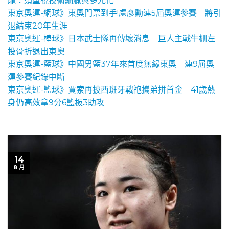
龍：須重視技術細膩與多元化
東京奧運-網球》東奧門票到手!盧彥勳連5屆奧運參賽 將引
退結束20年生涯
東京奧運-棒球》日本武士隊再傳壞消息 巨人主戰牛棚左
投骨折退出東奧
東京奧運-籃球》中國男籃37年來首度無緣東奧 連9屆奧
運參賽紀錄中斷
東京奧運-籃球》賈索再披西班牙戰袍攜弟拼首金 41歲熱
身仍高效拿9分6籃板3助攻
14
8 月