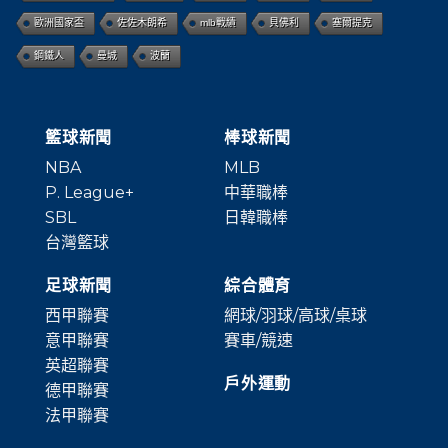
歐洲國家盃
佐佐木朗希
mlb戰績
貝佛利
塞爾提克
鋼鐵人
曼城
波蘭
籃球新聞
棒球新聞
NBA
MLB
P. League+
中華職棒
SBL
日韓職棒
台灣籃球
足球新聞
綜合體育
西甲聯賽
網球/羽球/高球/桌球
意甲聯賽
賽車/競速
英超聯賽
戶外運動
德甲聯賽
法甲聯賽