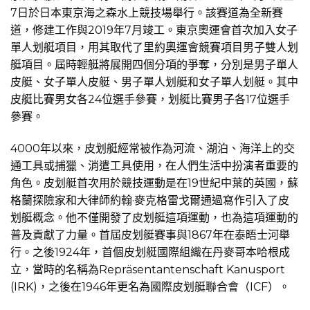
7日於日本東京海之森水上競技場舉行。該賽道為全新賽
道，修建工作與2019年7月竣工。東京奧運會首次加入女子
單人划艇項目，用其取代了里約奧運會競賽項目男子雙人划
艇項目。屆時輕艇將展開四個分項的爭奪，分別是男子單人
皮艇、女子單人皮艇、男子單人划艇和女子單人划艇。其中
皮艇比賽男女各24位選手參賽，划艇比賽男子各17位選手
參賽。
4000年以來，皮划艇經常被作為河流、湖泊、海洋上的交
通工具或捕獵、消遣工具使用，在人們生活中扮演者重要的
角色。皮划艇首次用於競技運動是在19世紀中葉的英國，蘇
格蘭探險家和大律師約翰·麥克格雷戈爾通過寫作引入了皮
划艇概念。他不僅開發了皮划艇這項運動，也為這項運動的
普及貢獻了力量。首屆皮划艇賽事與1867年在泰晤士河舉
行。之後1924年，首個皮划艇國際組織在丹麥哥本哈根成
立，當時的名稱為Repräsentantenschaft Kanusport
(IRK)，之後在1946年更名為國際皮划艇聯合會（ICF）。