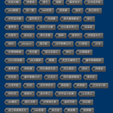
松坂大輔
林書瑋
捷克
魔獸
羅德海洋
亞洲盃男籃
nba戰績
統一獅
mlb新聞
經典賽
張奕
新庄剛志
世界盃決賽
富邦勇士
攻城獅
奧克蘭運動家
瑞士
霍華德
柯瑞亞
無安打比賽
台北富邦勇士
宋家豪
約基奇
歐洲盃
樂天金鷹
劉錚
楚奧特
西雅圖水手
梅西
pleague
陽岱鋼
法甲聯賽比分
T1聯盟
日本
中華隊教練
烏克蘭
甜瓜安東尼
林立
比爾羅素
2023經典賽
MLB職棒
韓職
克里夫蘭騎士
義甲聯賽戰績
養樂多
林庭謙
明尼蘇達灰狼
貝比魯斯
澳洲
林書豪
阿提諾
義甲聯賽比分
王貞治
明尼蘇達雙城
墨西哥
台灣男籃
灰狼
底特律老虎
陳盈駿
林韋翰
芝加哥小熊
林哲瑄
陳建州
金州勇士
世界盃小組賽
上沢直之
sbl賽程
歸化洋將
中華隊名單
富邦悍將
西武獅
波士頓塞爾提克
mlb直播
吳念庭
軟銀鷹
歐錦賽