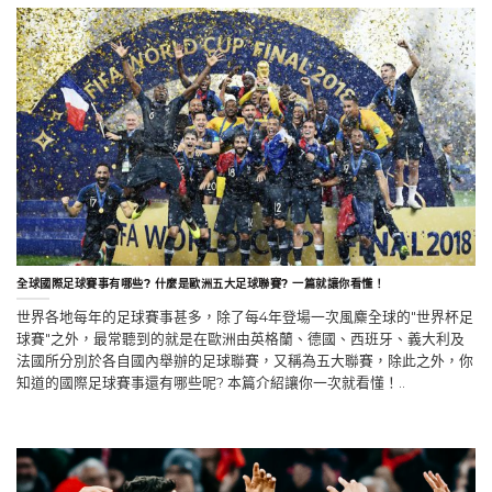
全球國際足球賽事有哪些? 什麼是歐洲五大足球聯賽? 一篇就讓你看懂！
世界各地每年的足球賽事甚多，除了每4年登場一次風麋全球的"世界杯足
球賽"之外，最常聽到的就是在歐洲由英格蘭、德國、西班牙、義大利及
法國所分別於各自國內舉辦的足球聯賽，又稱為五大聯賽，除此之外，你
知道的國際足球賽事還有哪些呢? 本篇介紹讓你一次就看懂！..