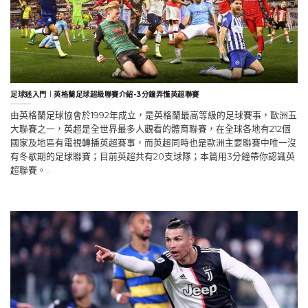
足球迷入門︱英格蘭足球超級聯賽介紹-3分鐘弄懂英超聯賽
由英格蘭足球協會於1992年成立，是英格蘭最高等級的足球賽事，歐洲五
大聯賽之一，英超是全世界最多人觀看的體育聯賽，在全球各地有212個
國家及地區有電視轉播英超賽事，而英超同時也是歐洲主要聯賽中唯一沒
有冬歇期的足球聯賽；目前英超共有20支球隊；本篇用3分鐘帶你認識英
超聯賽。..