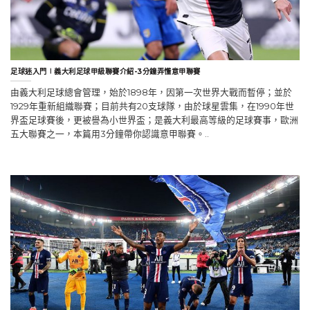
足球迷入門∣義大利足球甲級聯賽介紹-3分鐘弄懂意甲聯賽
由義大利足球總會管理，始於1898年，因第一次世界大戰而暫停；並於
1929年重新組織聯賽；目前共有20支球隊，由於球星雲集，在1990年世
界盃足球賽後，更被譽為小世界盃；是義大利最高等級的足球賽事，歐洲
五大聯賽之一，本篇用3分鐘帶你認識意甲聯賽。..