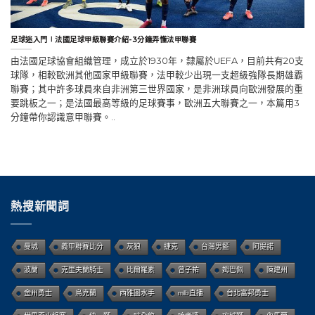
足球迷入門∣法國足球甲級聯賽介紹-3分鐘弄懂法甲聯賽
由法國足球協會組織管理，成立於1930年，隸屬於UEFA，目前共有20支
球隊，相較歐洲其他國家甲級聯賽，法甲較少出現一支超級強隊長期雄霸
聯賽；其中許多球員來自非洲第三世界國家，是非洲球員向歐洲發展的重
要跳板之一；是法國最高等級的足球賽事，歐洲五大聯賽之一，本篇用3
分鐘帶你認識意甲聯賽。..
熱搜新聞詞
曼城
義甲聯賽比分
灰狼
捷克
台灣男籃
阿提諾
波蘭
克里夫蘭騎士
比爾羅素
曾子祐
姆巴佩
陳建州
金州勇士
烏克蘭
西雅圖水手
mlb直播
台北富邦勇士