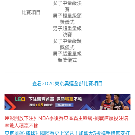
女子中量級決
賽
比賽項目
男子輕量級頒
獎儀式
男子超重量級
決賽
女子中量級頒
獎儀式
男子超重量級
頒獎儀式
查看2020東京奧運全部比賽項目
運彩開放下注》NBA季後賽東區霸主籃網-挑戰連贏投注賠
率驚人穩贏不輸
東京奧運-棒球》國際賽史上罕見！加拿大3投攜手締無安打