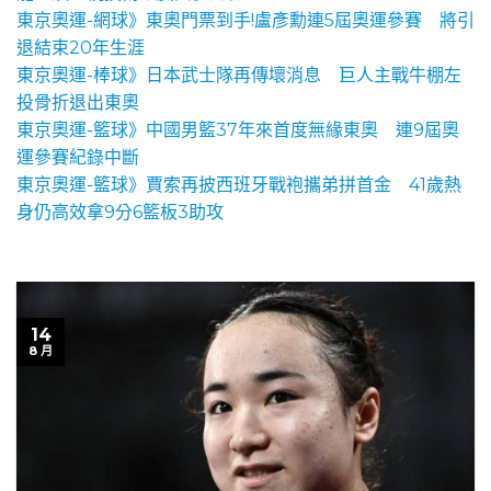
東京奧運-網球》東奧門票到手!盧彥勳連5屆奧運參賽 將引
退結束20年生涯
東京奧運-棒球》日本武士隊再傳壞消息 巨人主戰牛棚左
投骨折退出東奧
東京奧運-籃球》中國男籃37年來首度無緣東奧 連9屆奧
運參賽紀錄中斷
東京奧運-籃球》賈索再披西班牙戰袍攜弟拼首金 41歲熱
身仍高效拿9分6籃板3助攻
14
8 月