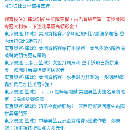
NBA5球員坐鎮拼奪牌
體育投注》棒球5搶1中華隊棄權，古巴晉級無望，東奧美國
奪冠大利多，下注趁早贏高額彩金！
東京奧運-棒球》美洲資格賽／多明尼加5比2勝波多黎各 委
內瑞拉6比5勝古巴
東京奧運-棒球》美洲資格賽像打季後賽 美尼多波4隊賽前
嗆聲教頭情蒐有策略
東京奧運-三對三籃球》女籃飛匈牙利 空手道飛巴黎拼東
奧 歐洲射箭錦標賽可居家看
東京奧運-棒球》美洲資格賽／水手潛力雙響砲 多明尼加5
轟扣倒尼加拉瓜晉4強！
東京奧運-籃球》Tatum是陣容關鍵!美國男籃奧運名單將確
定 5場熱身賽備戰
東京奧運-籃球》暗示今夏續肥約? 唐西奇燦笑回應先為國
拼奧運門票
東京奧運-籃球》中華男籃亞洲盃資格賽3連敗作收 鄭志
龍：須重視技術細膩與多元化