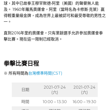
球，其中已故拳王穆罕默德•阿里（美國）的聲譽無人能
及。 1960年羅馬奧運會，阿里（當時名為卡修斯·克萊）贏
得輕重量級金牌，成為世界上最被認可和最受尊敬的男性之
一。
直到2016年里約奧運會，只有業餘選手允許參加奧運會拳
擊比賽。現在這一限制已經取消。
拳擊比賽日程
※ 所有時間為
台灣標準時間(CST)
2021-07-24
2021-07-24
日期
(六)
(六)
時間
10:00 – 13:30
16:00 – 19:30