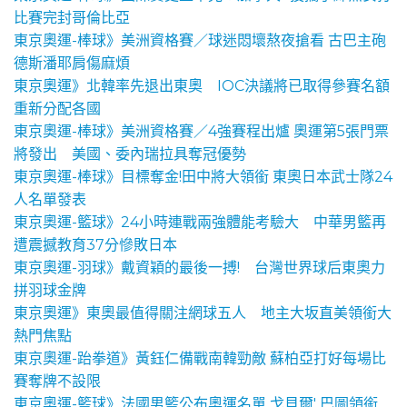
比賽完封哥倫比亞
東京奧運-棒球》美洲資格賽／球迷悶壞熬夜搶看 古巴主砲
德斯潘耶肩傷麻煩
東京奧運》北韓率先退出東奧 IOC決議將已取得參賽名額
重新分配各國
東京奧運-棒球》美洲資格賽／4強賽程出爐 奧運第5張門票
將發出 美國、委內瑞拉具奪冠優勢
東京奧運-棒球》目標奪金!田中將大領銜 東奧日本武士隊24
人名單發表
東京奧運-籃球》24小時連戰兩強體能考驗大 中華男籃再
遭震撼教育37分慘敗日本
東京奧運-羽球》戴資穎的最後一搏! 台灣世界球后東奧力
拼羽球金牌
東京奧運》東奧最值得關注網球五人 地主大坂直美領銜大
熱門焦點
東京奧運-跆拳道》黃鈺仁備戰南韓勁敵 蘇柏亞打好每場比
賽奪牌不設限
東京奧運-籃球》法國男籃公布奧運名單 戈貝爾' 巴圖領銜