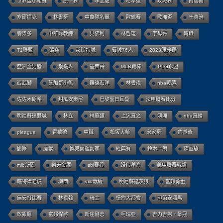
世界盃小組賽
統一獅
味全龍
哈孝遠
攻城獅
內馬爾
塞爾提克
林書豪
中華隊名單
歐錦賽
歐洲盃
王貞治
養樂多
中華隊教練
貝佛利
林哲瑄
字母哥
韓職
T1聯盟
張奕
萊斯特城
費城76人
2023經典賽
亞洲盃男籃
鋼鐵人
墨西哥
MLB職棒
PLG聯盟
西武獅
芝加哥小熊
羅德海洋
林書瑋
nba戰績
佐佐木朗希
甜瓜安東尼
巴黎聖日耳曼
法甲聯賽比分
明尼蘇達雙城
林立
林庭謙
上沢直之
澳洲
nba直播
pleague
霍華德
中職
松坂大輔
宋家豪
約基奇
劉錚
魔獸
奧克蘭運動家
經典賽
鈴木一朗
陳盈駿
mlb新聞
樂天金鷹
sbl賽程
歸化洋將
義甲聯賽戰績
底特律老虎
梅西
mlb戰績
明尼蘇達灰狼
富邦勇士
無安打比賽
林韋翰
瑞士
紐約大都會
印第安溜馬
軟銀鷹
富邦悍將
新庄剛志
柯瑞亞
吉力吉撈．鞏冠