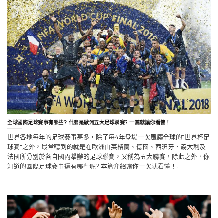
全球國際足球賽事有哪些? 什麼是歐洲五大足球聯賽? 一篇就讓你看懂！
世界各地每年的足球賽事甚多，除了每4年登場一次風麋全球的"世界杯足
球賽"之外，最常聽到的就是在歐洲由英格蘭、德國、西班牙、義大利及
法國所分別於各自國內舉辦的足球聯賽，又稱為五大聯賽，除此之外，你
知道的國際足球賽事還有哪些呢? 本篇介紹讓你一次就看懂！..