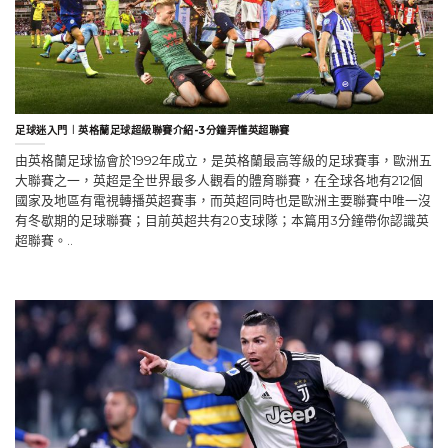
足球迷入門︱英格蘭足球超級聯賽介紹-3分鐘弄懂英超聯賽
由英格蘭足球協會於1992年成立，是英格蘭最高等級的足球賽事，歐洲五
大聯賽之一，英超是全世界最多人觀看的體育聯賽，在全球各地有212個
國家及地區有電視轉播英超賽事，而英超同時也是歐洲主要聯賽中唯一沒
有冬歇期的足球聯賽；目前英超共有20支球隊；本篇用3分鐘帶你認識英
超聯賽。..