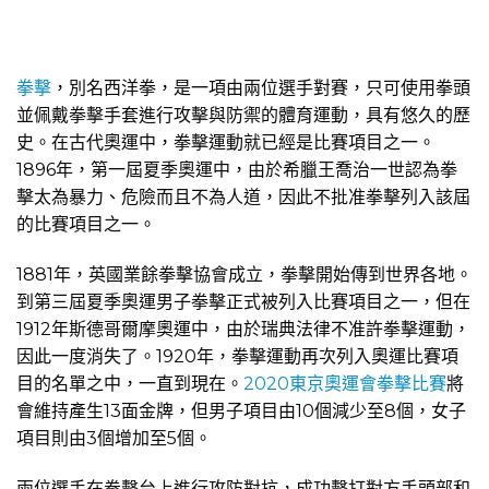
拳擊
，別名西洋拳，是一項由兩位選手對賽，只可使用拳頭
並佩戴拳擊手套進行攻擊與防禦的體育運動，具有悠久的歷
史。在古代奧運中，拳擊運動就已經是比賽項目之一。
1896年，第一屆夏季奧運中，由於希臘王喬治一世認為拳
擊太為暴力、危險而且不為人道，因此不批准拳擊列入該屆
的比賽項目之一。
1881年，英國業餘拳擊協會成立，拳擊開始傳到世界各地。
到第三屆夏季奧運男子拳擊正式被列入比賽項目之一，但在
1912年斯德哥爾摩奧運中，由於瑞典法律不准許拳擊運動，
因此一度消失了。1920年，拳擊運動再次列入奧運比賽項
目的名單之中，一直到現在。
2020東京奧運會拳擊比賽
將
會維持產生13面金牌，但男子項目由10個減少至8個，女子
項目則由3個增加至5個。
兩位選手在拳擊台上進行攻防對抗，成功擊打對方手頭部和