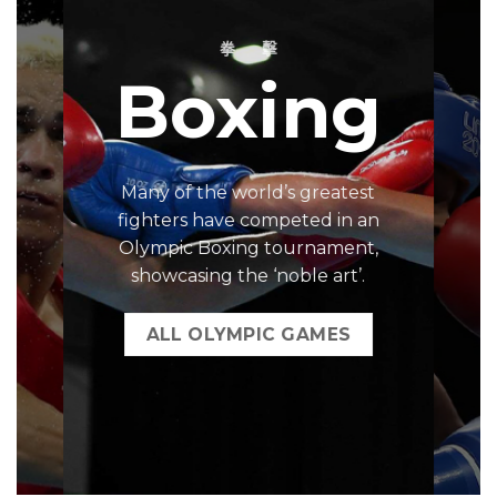
拳 擊
g
Boxing
t
Many of the world’s greatest
n
fighters have competed in an
,
Olympic Boxing tournament,
showcasing the ‘noble art’.
ALL OLYMPIC GAMES