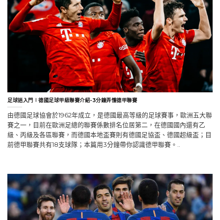
足球迷入門∣德國足球甲級聯賽介紹-3分鐘弄懂德甲聯賽
由德國足球協會於1962年成立，是德國最高等級的足球賽事，歐洲五大聯
賽之一，目前在歐洲足總的聯賽係數排名位居第二，在德國國內還有乙
級、丙級及各區聯賽，而德國本地盃賽則有德國足協盃、德國超級盃；目
前德甲聯賽共有18支球隊；本篇用3分鐘帶你認識德甲聯賽。..