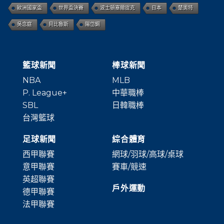
歐洲國家盃
世界盃決賽
波士頓塞爾提克
日本
楚奧特
吳念庭
貝比魯斯
陽岱鋼
籃球新聞
棒球新聞
NBA
MLB
P. League+
中華職棒
SBL
日韓職棒
台灣籃球
足球新聞
綜合體育
西甲聯賽
網球/羽球/高球/桌球
意甲聯賽
賽車/競速
英超聯賽
戶外運動
德甲聯賽
法甲聯賽