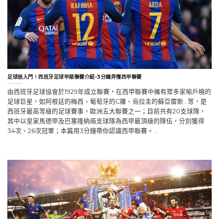
足球迷入門∣西班牙足球甲級聯賽介紹-3分鐘弄懂西甲聯賽
由西班牙足球協會於1929年成立聯賽，在西甲聯賽中擁有眾多家喻戶曉的
足球巨星，如阿根廷的梅西、葡萄牙的C羅、烏拉圭的蘇亞雷斯…等，是
西班牙最高等級的足球賽事，歐洲五大聯賽之一；目前共有20支球隊，
其中以皇家馬德甲及巴塞隆納兩支球隊為西甲最頂級的隊伍，分別獲得
34次、26次冠軍；本篇用3分鐘帶你認識西甲聯賽。..