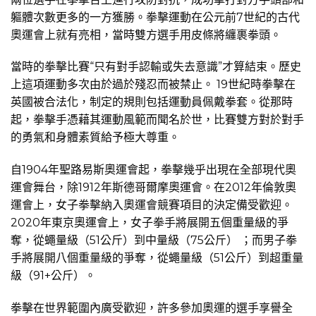
軀體次數更多的一方獲勝。拳擊運動在公元前7世紀的古代
奧運會上就有亮相，當時雙方選手用皮條將纏裹拳頭。
當時的拳擊比賽“只有對手認輸或失去意識”才算結束。歷史
上這項運動多次由於過於殘忍而被禁止。 19世紀時拳擊在
英國被合法化，制定的規則包括運動員佩戴拳套。從那時
起，拳擊手憑藉其運動風範而聞名於世，比賽雙方對於對手
的勇氣和身體素質給予極大尊重。
自1904年聖路易斯奧運會起，拳擊幾乎出現在全部現代奧
運會舞台，除1912年斯德哥爾摩奧運會。在2012年倫敦奧
運會上，女子拳擊納入奧運會競賽項目的決定備受歡迎。
2020年東京奧運會上，女子拳手將展開五個重量級的爭
奪，從蠅量級（51公斤）到中量級（75公斤） ；而男子拳
手將展開八個重量級的爭奪，從蠅量級（51公斤）到超重量
級（91+公斤）。
拳擊在世界範圍內廣受歡迎，許多參加奧運的選手享譽全