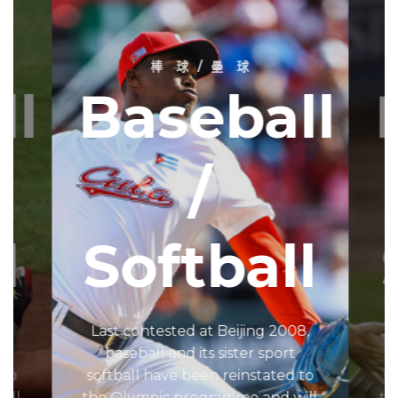
棒 球 / 壘 球
ll
Baseball
/
l
Softball
8,
Last contested at Beijing 2008,
L
baseball and its sister sport
 to
softball have been reinstated to
so
ill
the Olympic programme and will
th