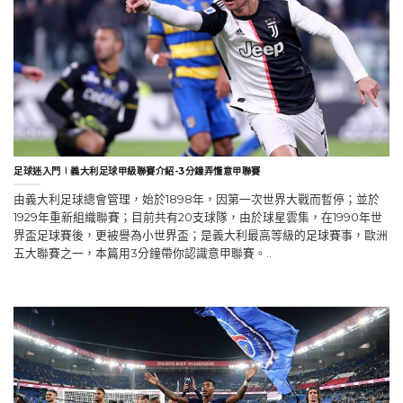
足球迷入門∣義大利足球甲級聯賽介紹-3分鐘弄懂意甲聯賽
由義大利足球總會管理，始於1898年，因第一次世界大戰而暫停；並於
1929年重新組織聯賽；目前共有20支球隊，由於球星雲集，在1990年世
界盃足球賽後，更被譽為小世界盃；是義大利最高等級的足球賽事，歐洲
五大聯賽之一，本篇用3分鐘帶你認識意甲聯賽。..