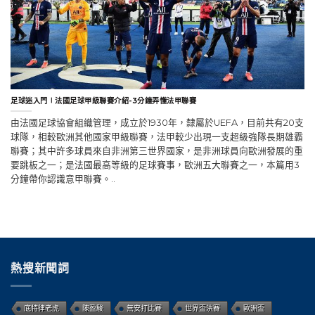
足球迷入門∣法國足球甲級聯賽介紹-3分鐘弄懂法甲聯賽
由法國足球協會組織管理，成立於1930年，隸屬於UEFA，目前共有20支
球隊，相較歐洲其他國家甲級聯賽，法甲較少出現一支超級強隊長期雄霸
聯賽；其中許多球員來自非洲第三世界國家，是非洲球員向歐洲發展的重
要跳板之一；是法國最高等級的足球賽事，歐洲五大聯賽之一，本篇用3
分鐘帶你認識意甲聯賽。..
熱搜新聞詞
底特律老虎
陳盈駿
無安打比賽
世界盃決賽
歐洲盃