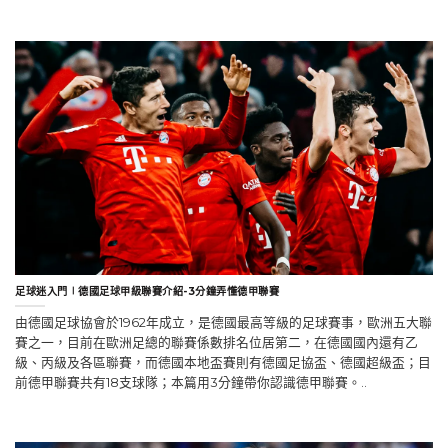
足球迷入門∣德國足球甲級聯賽介紹-3分鐘弄懂德甲聯賽
由德國足球協會於1962年成立，是德國最高等級的足球賽事，歐洲五大聯
賽之一，目前在歐洲足總的聯賽係數排名位居第二，在德國國內還有乙
級、丙級及各區聯賽，而德國本地盃賽則有德國足協盃、德國超級盃；目
前德甲聯賽共有18支球隊；本篇用3分鐘帶你認識德甲聯賽。..