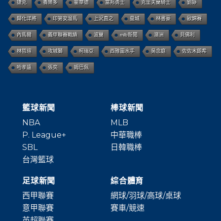
捷克
養樂多
霍華德
富邦勇士
克里夫蘭騎士
劉錚
歸化洋將
印第安溜馬
上沢直之
曼城
林書豪
歐錦賽
內馬爾
義甲聯賽戰績
波蘭
mlb新聞
澳洲
貝佛利
林哲瑄
攻城獅
柯瑞亞
西雅圖水手
吳念庭
佐佐木朗希
哈孝遠
張奕
姆巴佩
籃球新聞
棒球新聞
NBA
MLB
P. League+
中華職棒
SBL
日韓職棒
台灣籃球
足球新聞
綜合體育
西甲聯賽
網球/羽球/高球/桌球
意甲聯賽
賽車/競速
英超聯賽