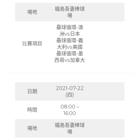
福島吾妻棒球
場地
場
壘球循環-澳
洲vs日本
壘球循環-義
比賽項目
大利vs美國
壘球循環-墨
西哥vs加拿大
2021-07-22
日期
(四)
08:00 –
時間
16:00
福島吾妻棒球
場地
場