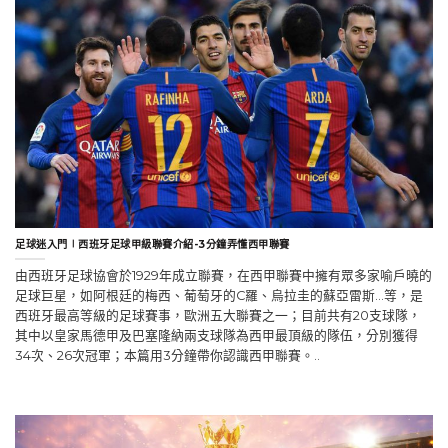
足球迷入門∣西班牙足球甲級聯賽介紹-3分鐘弄懂西甲聯賽
由西班牙足球協會於1929年成立聯賽，在西甲聯賽中擁有眾多家喻戶曉的
足球巨星，如阿根廷的梅西、葡萄牙的C羅、烏拉圭的蘇亞雷斯…等，是
西班牙最高等級的足球賽事，歐洲五大聯賽之一；目前共有20支球隊，
其中以皇家馬德甲及巴塞隆納兩支球隊為西甲最頂級的隊伍，分別獲得
34次、26次冠軍；本篇用3分鐘帶你認識西甲聯賽。..