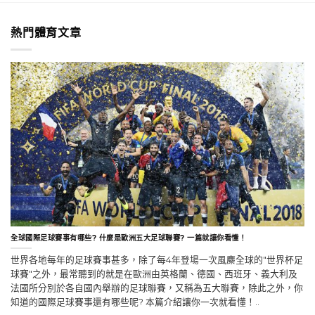
熱門體育文章
全球國際足球賽事有哪些? 什麼是歐洲五大足球聯賽? 一篇就讓你看懂！
世界各地每年的足球賽事甚多，除了每4年登場一次風麋全球的"世界杯足
球賽"之外，最常聽到的就是在歐洲由英格蘭、德國、西班牙、義大利及
法國所分別於各自國內舉辦的足球聯賽，又稱為五大聯賽，除此之外，你
知道的國際足球賽事還有哪些呢? 本篇介紹讓你一次就看懂！..