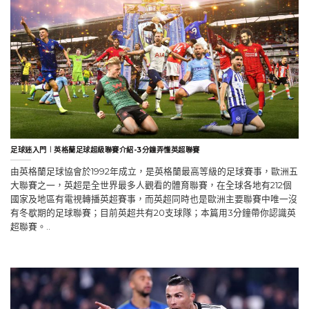
足球迷入門︱英格蘭足球超級聯賽介紹-3分鐘弄懂英超聯賽
由英格蘭足球協會於1992年成立，是英格蘭最高等級的足球賽事，歐洲五
大聯賽之一，英超是全世界最多人觀看的體育聯賽，在全球各地有212個
國家及地區有電視轉播英超賽事，而英超同時也是歐洲主要聯賽中唯一沒
有冬歇期的足球聯賽；目前英超共有20支球隊；本篇用3分鐘帶你認識英
超聯賽。..