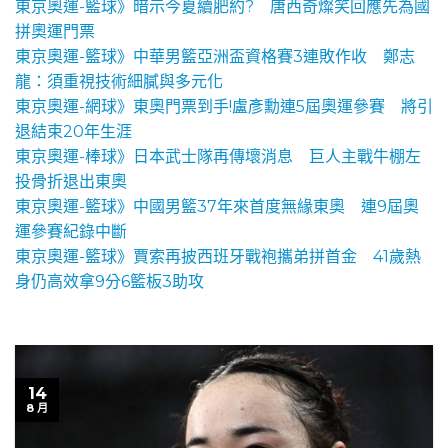
東京奧運-籃球》暗示今夏續肥約? 唐西奇燦笑回應先為國
拼奧運門票
東京奧運-籃球》中華男籃亞洲盃資格賽3連敗作收 鄭志
龍：須重視技術細膩與多元化
東京奧運-網球》東奧門票到手!盧彥勳連5屆奧運參賽 將引
退結束20年生涯
東京奧運-棒球》日本武士隊再傳壞消息 巨人主戰牛棚左
投骨折退出東奧
東京奧運-籃球》中國男籃37年來首度無緣東奧 連9屆奧
運參賽紀錄中斷
東京奧運-籃球》賈索再披西班牙戰袍攜弟拼首金 41歲熱
身仍高效拿9分6籃板3助攻
14
8 月