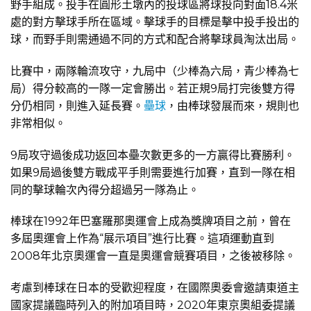
野手組成。投手在圓形土墩內的投球區將球投向對面18.4米
處的對方擊球手所在區域。擊球手的目標是擊中投手投出的
球，而野手則需通過不同的方式和配合將擊球員淘汰出局。
比賽中，兩隊輪流攻守，九局中（少棒為六局，青少棒為七
局）得分較高的一隊一定會勝出。若正規9局打完後雙方得
分仍相同，則進入延長賽。
壘球
，由棒球發展而來，規則也
非常相似。
9局攻守過後成功返回本壘次數更多的一方贏得比賽勝利。
如果9局過後雙方戰成平手則需要進行加賽，直到一隊在相
同的擊球輪次內得分超過另一隊為止。
棒球在1992年巴塞羅那奧運會上成為獎牌項目之前，曾在
多屆奧運會上作為“展示項目”進行比賽。這項運動直到
2008年北京奧運會一直是奧運會競賽項目，之後被移除。
考慮到棒球在日本的受歡迎程度，在國際奧委會邀請東道主
國家提議臨時列入的附加項目時，2020年東京奧組委提議