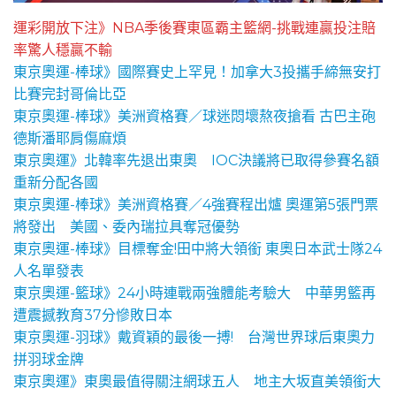
運彩開放下注》NBA季後賽東區霸主籃網-挑戰連贏投注賠
率驚人穩贏不輸
東京奧運-棒球》國際賽史上罕見！加拿大3投攜手締無安打
比賽完封哥倫比亞
東京奧運-棒球》美洲資格賽／球迷悶壞熬夜搶看 古巴主砲
德斯潘耶肩傷麻煩
東京奧運》北韓率先退出東奧 IOC決議將已取得參賽名額
重新分配各國
東京奧運-棒球》美洲資格賽／4強賽程出爐 奧運第5張門票
將發出 美國、委內瑞拉具奪冠優勢
東京奧運-棒球》目標奪金!田中將大領銜 東奧日本武士隊24
人名單發表
東京奧運-籃球》24小時連戰兩強體能考驗大 中華男籃再
遭震撼教育37分慘敗日本
東京奧運-羽球》戴資穎的最後一搏! 台灣世界球后東奧力
拼羽球金牌
東京奧運》東奧最值得關注網球五人 地主大坂直美領銜大