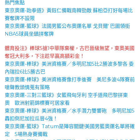
熱門焦點
東京奧運-跆拳道》黃鈺仁備戰南韓勁敵 蘇柏亞打好每場比
賽奪牌不設限
東京奧運-籃球》法國男籃公布奧運名單 戈貝爾' 巴圖領銜
NBA5球員坐鎮拼奪牌
體育投注》棒球5搶1中華隊棄權，古巴晉級無望，東奧美國
奪冠大利多，下注趁早贏高額彩金！
東京奧運-棒球》美洲資格賽／多明尼加5比2勝波多黎各 委
內瑞拉6比5勝古巴
東京奧運-棒球》美洲資格賽像打季後賽 美尼多波4隊賽前
嗆聲教頭情蒐有策略
東京奧運-三對三籃球》女籃飛匈牙利 空手道飛巴黎拼東
奧 歐洲射箭錦標賽可居家看
東京奧運-棒球》美洲資格賽／水手潛力雙響砲 多明尼加5
轟扣倒尼加拉瓜晉4強！
東京奧運-籃球》Tatum是陣容關鍵!美國男籃奧運名單將確
定 5場熱身賽備戰