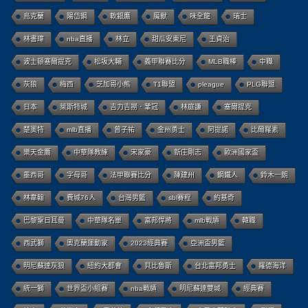
烏克蘭
陽岱鋼
軟銀鷹
魔獸
味全龍
瑞士
林書瑋
nba直播
林立
甜瓜安東尼
王貞治
波士頓塞爾提克
松坂大輔
義甲聯賽比分
MLB職棒
中職
灰狼
梅西
芝加哥小熊
T1聯盟
pleague
PLG聯盟
日本
萊斯特城
吉力吉撈．鞏冠
林庭謙
塞爾提克
楚奧特
mlb直播
曾子祐
金州勇士
阿提諾
比爾羅素
樂天金鷹
中華隊教練
宋家豪
新庄剛志
歐洲國家盃
墨西哥
字母哥
法甲聯賽比分
陳建州
鋼鐵人
鈴木一朗
林韋翰
費城76人
台灣男籃
sbl賽程
約基奇
巴黎聖日耳曼
中華隊名單
富邦悍將
mlb戰績
韓職
西武獅
奧克蘭運動家
2023經典賽
亞洲盃男籃
明尼蘇達灰狼
紐約大都會
貝比魯斯
台北富邦勇士
羅德海洋
統一獅
世界盃小組賽
nba戰績
明尼蘇達雙城
經典賽