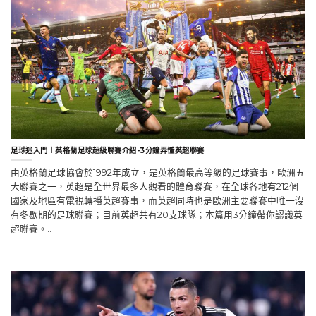
足球迷入門︱英格蘭足球超級聯賽介紹-3分鐘弄懂英超聯賽
由英格蘭足球協會於1992年成立，是英格蘭最高等級的足球賽事，歐洲五
大聯賽之一，英超是全世界最多人觀看的體育聯賽，在全球各地有212個
國家及地區有電視轉播英超賽事，而英超同時也是歐洲主要聯賽中唯一沒
有冬歇期的足球聯賽；目前英超共有20支球隊；本篇用3分鐘帶你認識英
超聯賽。..