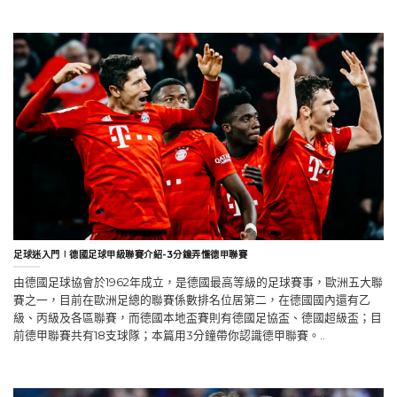
足球迷入門∣德國足球甲級聯賽介紹-3分鐘弄懂德甲聯賽
由德國足球協會於1962年成立，是德國最高等級的足球賽事，歐洲五大聯
賽之一，目前在歐洲足總的聯賽係數排名位居第二，在德國國內還有乙
級、丙級及各區聯賽，而德國本地盃賽則有德國足協盃、德國超級盃；目
前德甲聯賽共有18支球隊；本篇用3分鐘帶你認識德甲聯賽。..