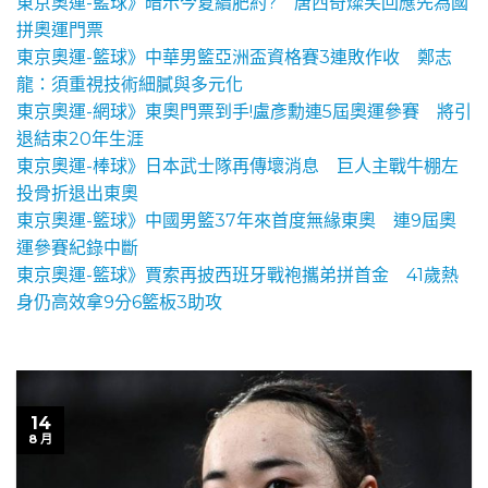
東京奧運-籃球》暗示今夏續肥約? 唐西奇燦笑回應先為國
拼奧運門票
東京奧運-籃球》中華男籃亞洲盃資格賽3連敗作收 鄭志
龍：須重視技術細膩與多元化
東京奧運-網球》東奧門票到手!盧彥勳連5屆奧運參賽 將引
退結束20年生涯
東京奧運-棒球》日本武士隊再傳壞消息 巨人主戰牛棚左
投骨折退出東奧
東京奧運-籃球》中國男籃37年來首度無緣東奧 連9屆奧
運參賽紀錄中斷
東京奧運-籃球》賈索再披西班牙戰袍攜弟拼首金 41歲熱
身仍高效拿9分6籃板3助攻
14
8 月