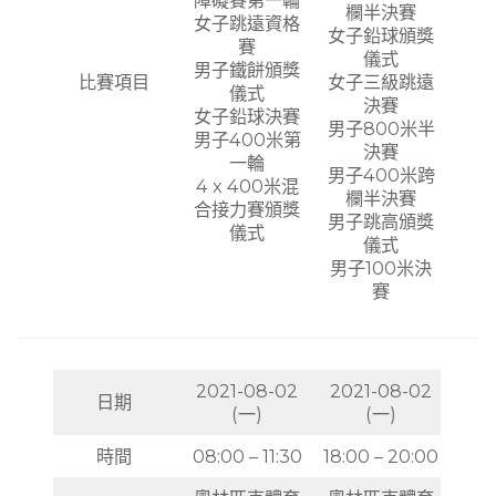
障礙賽第一輪
欄半決賽
女子跳遠資格
女子鉛球頒獎
賽
儀式
男子鐵餅頒獎
比賽項目
女子三級跳遠
儀式
決賽
女子鉛球決賽
男子800米半
男子400米第
決賽
一輪
男子400米跨
4 x 400米混
欄半決賽
合接力賽頒獎
男子跳高頒獎
儀式
儀式
男子100米決
賽
2021-08-02
2021-08-02
日期
(一)
(一)
時間
08:00 – 11:30
18:00 – 20:00