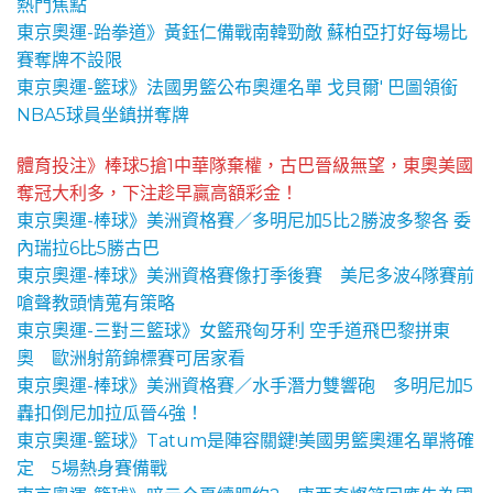
熱門焦點
東京奧運-跆拳道》黃鈺仁備戰南韓勁敵 蘇柏亞打好每場比
賽奪牌不設限
東京奧運-籃球》法國男籃公布奧運名單 戈貝爾' 巴圖領銜
NBA5球員坐鎮拼奪牌
體育投注》棒球5搶1中華隊棄權，古巴晉級無望，東奧美國
奪冠大利多，下注趁早贏高額彩金！
東京奧運-棒球》美洲資格賽／多明尼加5比2勝波多黎各 委
內瑞拉6比5勝古巴
東京奧運-棒球》美洲資格賽像打季後賽 美尼多波4隊賽前
嗆聲教頭情蒐有策略
東京奧運-三對三籃球》女籃飛匈牙利 空手道飛巴黎拼東
奧 歐洲射箭錦標賽可居家看
東京奧運-棒球》美洲資格賽／水手潛力雙響砲 多明尼加5
轟扣倒尼加拉瓜晉4強！
東京奧運-籃球》Tatum是陣容關鍵!美國男籃奧運名單將確
定 5場熱身賽備戰