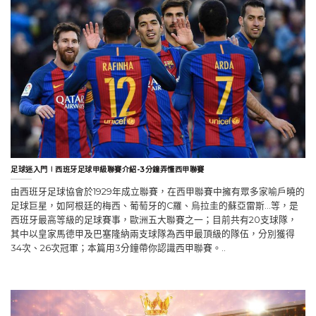
足球迷入門∣西班牙足球甲級聯賽介紹-3分鐘弄懂西甲聯賽
由西班牙足球協會於1929年成立聯賽，在西甲聯賽中擁有眾多家喻戶曉的
足球巨星，如阿根廷的梅西、葡萄牙的C羅、烏拉圭的蘇亞雷斯…等，是
西班牙最高等級的足球賽事，歐洲五大聯賽之一；目前共有20支球隊，
其中以皇家馬德甲及巴塞隆納兩支球隊為西甲最頂級的隊伍，分別獲得
34次、26次冠軍；本篇用3分鐘帶你認識西甲聯賽。..