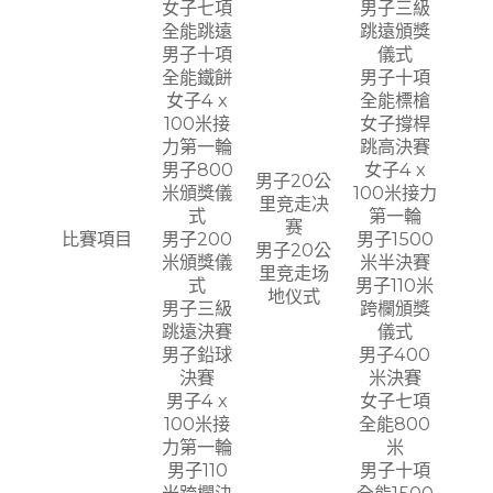
女子七項
男子三級
全能跳遠
跳遠頒獎
男子十項
儀式
全能鐵餅
男子十項
女子4 x
全能標槍
100米接
女子撐桿
力第一輪
跳高決賽
男子800
女子4 x
男子20公
米頒獎儀
100米接力
里竞走决
式
第一輪
赛
比賽項目
男子200
男子1500
男子20公
米頒獎儀
米半決賽
里竞走场
式
男子110米
地仪式
男子三級
跨欄頒獎
跳遠決賽
儀式
男子鉛球
男子400
決賽
米決賽
男子4 x
女子七項
100米接
全能800
力第一輪
米
男子110
男子十項