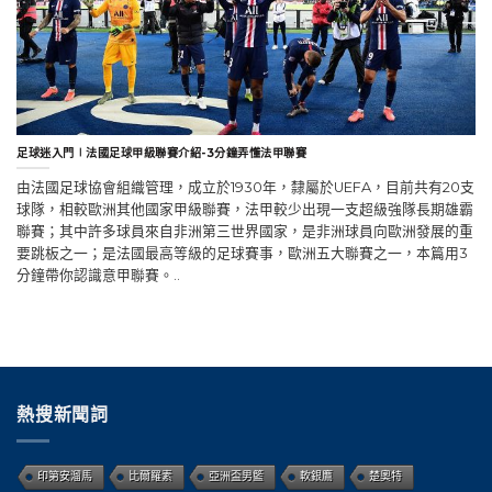
足球迷入門∣法國足球甲級聯賽介紹-3分鐘弄懂法甲聯賽
由法國足球協會組織管理，成立於1930年，隸屬於UEFA，目前共有20支
球隊，相較歐洲其他國家甲級聯賽，法甲較少出現一支超級強隊長期雄霸
聯賽；其中許多球員來自非洲第三世界國家，是非洲球員向歐洲發展的重
要跳板之一；是法國最高等級的足球賽事，歐洲五大聯賽之一，本篇用3
分鐘帶你認識意甲聯賽。..
熱搜新聞詞
印第安溜馬
比爾羅素
亞洲盃男籃
軟銀鷹
楚奧特