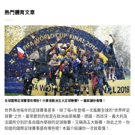
熱門體育文章
全球國際足球賽事有哪些? 什麼是歐洲五大足球聯賽? 一篇就讓你看懂！
世界各地每年的足球賽事甚多，除了每4年登場一次風麋全球的"世界杯足
球賽"之外，最常聽到的就是在歐洲由英格蘭、德國、西班牙、義大利及
法國所分別於各自國內舉辦的足球聯賽，又稱為五大聯賽，除此之外，你
知道的國際足球賽事還有哪些呢? 本篇介紹讓你一次就看懂！..