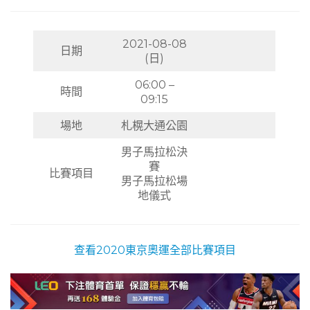
2021-08-08
日期
(日)
06:00 –
時間
09:15
場地
札榥大通公園
男子馬拉松決
賽
比賽項目
男子馬拉松場
地儀式
查看2020東京奧運全部比賽項目