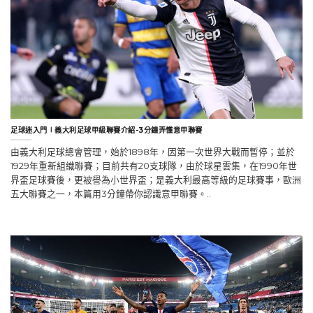
足球迷入門∣義大利足球甲級聯賽介紹-3分鐘弄懂意甲聯賽
由義大利足球總會管理，始於1898年，因第一次世界大戰而暫停；並於
1929年重新組織聯賽；目前共有20支球隊，由於球星雲集，在1990年世
界盃足球賽後，更被譽為小世界盃；是義大利最高等級的足球賽事，歐洲
五大聯賽之一，本篇用3分鐘帶你認識意甲聯賽。..