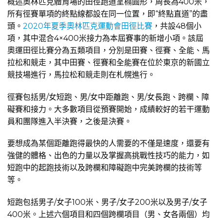
概述奧林匹克體育場的田徑跑道呈橢圓形，周長為400米，
所有徑賽單項的終點線都設在同一位置，即“終點直道”的盡
頭。
2020年夏季奧林匹克運動會田徑比賽
，共設48個小
項，其中混合4×400米接力為本屆賽事的新增小項。該屆
奧運田徑比賽分為五類項目，分別是田賽、徑賽、全能、馬
拉松和競走，其中田賽、徑賽和全能賽在位於東京的新國立
競技場進行，馬拉松和競走則在札幌進行。
徑賽包括男/女短跑、男/女中距離跑、男/女長跑、跨欄、障
礙賽和接力。大多數項目從預賽開始，成績較好的若干運動
員和團隊進入半決賽，之後是決賽。
要想成為某個距離跑得最快的人需要的不僅是速度，還要有
強健的體格、出色的力量以及掌握高挑戰性技巧的能力，如
短跑中的起跑技術以及跨欄和障礙跑中完美跨欄的技術等
等。
短跑包括男子/女子100米、男子/女子20​​0米以及男子/女子
400米。上述六個項目和四個跨欄項目（男、女各兩個）均