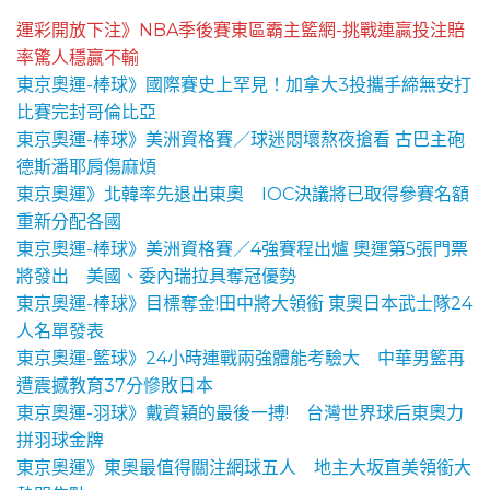
運彩開放下注》NBA季後賽東區霸主籃網-挑戰連贏投注賠
率驚人穩贏不輸
東京奧運-棒球》國際賽史上罕見！加拿大3投攜手締無安打
比賽完封哥倫比亞
東京奧運-棒球》美洲資格賽／球迷悶壞熬夜搶看 古巴主砲
德斯潘耶肩傷麻煩
東京奧運》北韓率先退出東奧 IOC決議將已取得參賽名額
重新分配各國
東京奧運-棒球》美洲資格賽／4強賽程出爐 奧運第5張門票
將發出 美國、委內瑞拉具奪冠優勢
東京奧運-棒球》目標奪金!田中將大領銜 東奧日本武士隊24
人名單發表
東京奧運-籃球》24小時連戰兩強體能考驗大 中華男籃再
遭震撼教育37分慘敗日本
東京奧運-羽球》戴資穎的最後一搏! 台灣世界球后東奧力
拼羽球金牌
東京奧運》東奧最值得關注網球五人 地主大坂直美領銜大