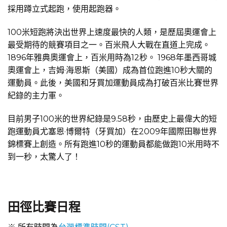
採用蹲立式起跑，使用起跑器。
100米短跑將決出世界上速度最快的人類，是歷屆奧運會上
最受期待的競賽項目之一。百米飛人大戰在直道上完成。
1896年雅典奧運會上，百米用時為12秒。 1968年墨西哥城
奧運會上，吉姆·海恩斯（美國）成為首位跑進10秒大關的
運動員。此後，美國和牙買加運動員成為打破百米比賽世界
紀錄的主力軍。
目前男子100米的世界紀錄是9.58秒，由歷史上最偉大的短
跑運動員尤塞恩·博爾特（牙買加）在2009年國際田聯世界
錦標賽上創造。所有跑進10秒的運動員都能做跑10米用時不
到一秒，太驚人了！
田徑比賽日程