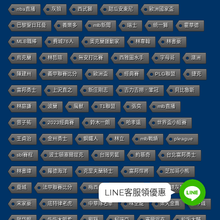
nba直播
灰狼
西武獅
甜瓜安東尼
歐洲國家盃
巴黎聖日耳曼
養樂多
mlb新聞
瑞士
統一獅
霍華德
MLB職棒
費城76人
奧克蘭運動家
林韋翰
林書豪
烏克蘭
林哲瑄
無安打比賽
西雅圖水手
字母哥
澳洲
陳建州
義甲聯賽比分
歐洲盃
經典賽
PLG聯盟
捷克
富邦勇士
上沢直之
新庄剛志
吉力吉撈．鞏冠
貝比魯斯
林庭謙
波蘭
魔獸
T1聯盟
張奕
mlb直播
曾子祐
2023經典賽
鈴木一朗
哈孝遠
世界盃小組賽
王貞治
金州勇士
鋼鐵人
林立
mlb戰績
pleague
sbl賽程
波士頓塞爾提克
台灣男籃
約基奇
台北富邦勇士
林書瑋
羅德海洋
克里夫蘭騎士
富邦悍將
芝加哥小熊
Line
Line
曼城
法甲聯賽比分
梅西
中華隊教練
明尼蘇達灰狼
LINE客服領優惠
Line
宋家豪
底特律老虎
中華隊名單
味全龍
樂天金鷹
中職
陽岱鋼
佐佐木朗希
劉錚
柯瑞亞
塞爾提克
松坂大輔