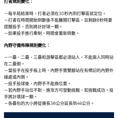
打者規則變化：
－每半局結束時，打者必須在30秒內到打擊區就定位。
－打者在時間開始倒數後不能離開打擊區，且剩餘8秒時要
提醒投手，否則將計好球一顆。
－如果投手進行牽制，時間會重新倒數。
內野守備佈陣規則變化：
－一壘、二壘、三壘和游擊區都必須站人，不能兩人同時站
在二壘側。
－當投手在投手板上時，內野手需雙腳站在有標記的內野外
緣處或內側。
－投手投球後，內野手不能換位置。
－若內野手站位不對，進攻方可發動挑戰，若挑戰成功，投
手將計壞球一顆。
－各壘包的大小將從邊長38公分延長到46公分。