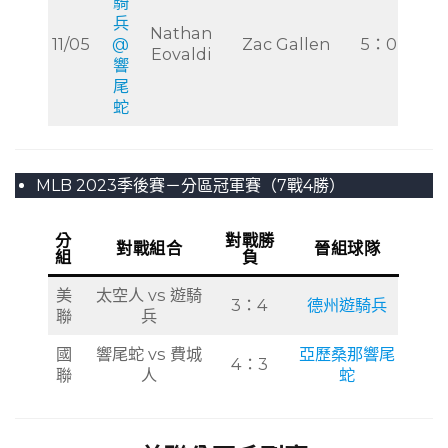
騎
兵
Nathan
11/05
@
Zac Gallen
5：0
Eovaldi
響
尾
蛇
MLB 2023季後賽－分區冠軍賽（7戰4勝）
分
對戰勝
對戰組合
晉組球隊
組
負
美
太空人 vs 遊騎
3：4
德州遊騎兵
聯
兵
國
響尾蛇 vs 費城
亞歷桑那響尾
4：3
聯
人
蛇