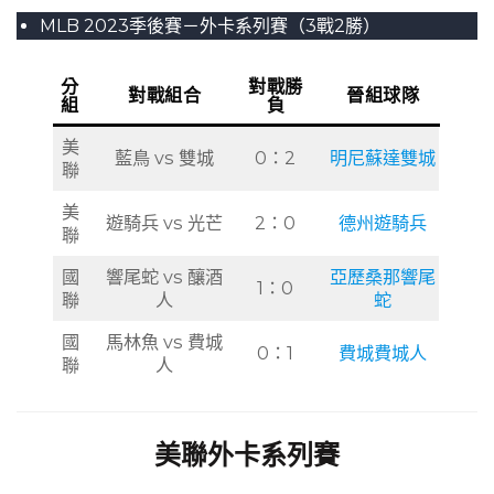
MLB 2023季後賽－外卡系列賽（3戰2勝）
分
對戰勝
對戰組合
晉組球隊
組
負
美
藍鳥 vs 雙城
0：2
明尼蘇達雙城
聯
美
遊騎兵 vs 光芒
2：0
德州遊騎兵
聯
國
響尾蛇 vs 釀酒
亞歷桑那響尾
1：0
聯
人
蛇
國
馬林魚 vs 費城
0：1
費城費城人
聯
人
美聯外卡系列賽