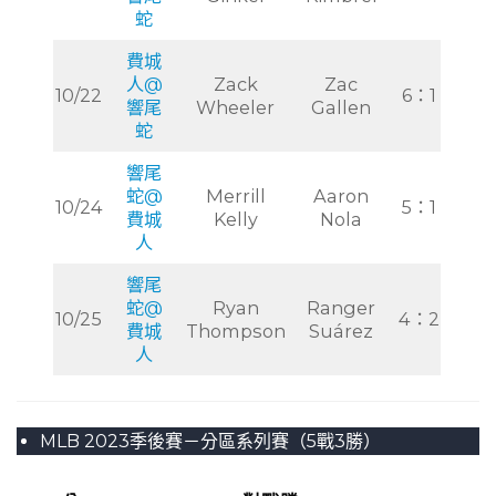
蛇
費城
人@
Zack
Zac
10/22
6：1
響尾
Wheeler
Gallen
蛇
響尾
蛇@
Merrill
Aaron
10/24
5：1
費城
Kelly
Nola
人
響尾
蛇@
Ryan
Ranger
10/25
4：2
費城
Thompson
Suárez
人
MLB 2023季後賽－分區系列賽（5戰3勝）