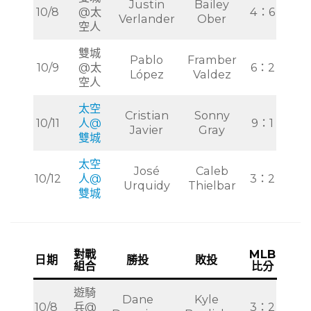
Justin
Bailey
10/8
@太
4：6
Verlander
Ober
空人
雙城
Pablo
Framber
10/9
@太
6：2
López
Valdez
空人
太空
Cristian
Sonny
10/11
人@
9：1
Javier
Gray
雙城
太空
José
Caleb
10/12
人@
3：2
Urquidy
Thielbar
雙城
對戰
MLB
日期
勝投
敗投
組合
比分
遊騎
Dane
Kyle
10/8
兵@
3：2