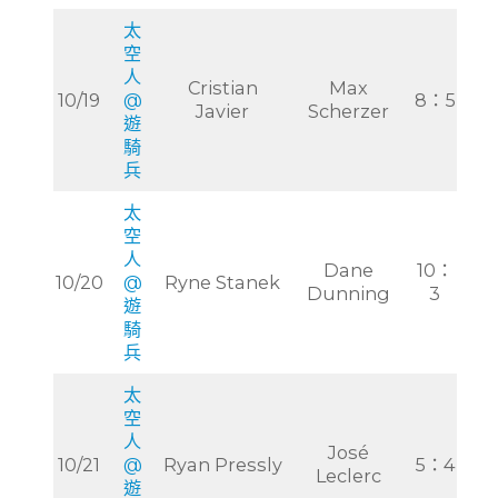
太
空
人
Cristian
Max
10/19
@
8：5
Javier
Scherzer
遊
騎
兵
太
空
人
Dane
10：
10/20
@
Ryne Stanek
Dunning
3
遊
騎
兵
太
空
人
José
10/21
@
Ryan Pressly
5：4
Leclerc
遊