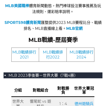
MLB美國職棒
體育新聞動態，熱門棒球投注賽事推薦及玩
法規則、運彩賠率說明。
SPORT598體育新聞
匯整提供2023 MLB賽程比分、戰績
排名、MLB直播線上看。
MLB官網
MLB戰績-歷屆賽季
MLB戰績排行
MLB戰績排
MLB戰績排行
2021
行2022
2024
MLB 2023季後賽－世界大賽（7戰4勝）
對戰勝
世界大賽冠
分組
對戰組合
負
軍
世界大
響尾蛇 vs 遊
1：4
德州遊騎兵