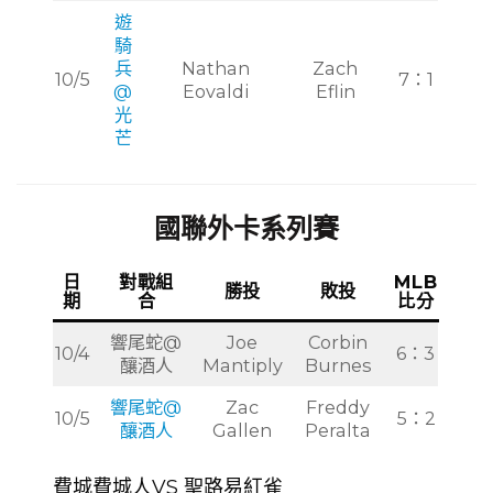
遊
騎
兵
Nathan
Zach
10/5
7：1
@
Eovaldi
Eflin
光
芒
國聯外卡系列賽
日
對戰組
MLB
勝投
敗投
期
合
比分
響尾蛇@
Joe
Corbin
10/4
6：3
釀酒人
Mantiply
Burnes
響尾蛇@
Zac
Freddy
10/5
5：2
釀酒人
Gallen
Peralta
費城費城人VS 聖路易紅雀