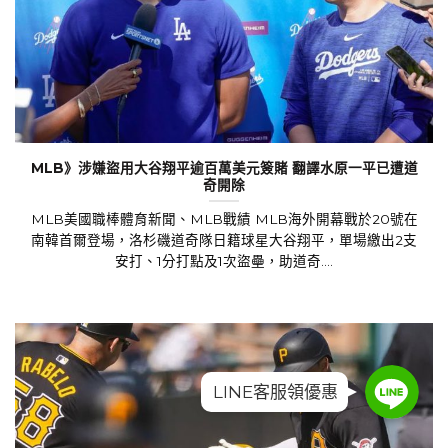
MLB》涉嫌盜用大谷翔平逾百萬美元簽賭 翻譯水原一平已遭道
奇開除
MLB美國職棒體育新聞、MLB戰績 MLB海外開幕戰於20號在
南韓首爾登場，洛杉磯道奇隊日籍球星大谷翔平，單場繳出2支
安打、1分打點及1次盜壘，助道奇....
Line
Line
LINE客服領優惠
Line