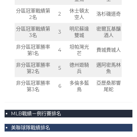
分區冠軍戰績第
休士頓太
2
洛杉磯道奇
2名
空人
分區冠軍戰績第
明尼蘇達
密爾瓦基釀
3
3名
雙城
酒人
非分區冠軍勝率
坦帕灣光
4
費城費城人
第1名
芒
非分區冠軍勝率
德州遊騎
邁阿密馬林
5
第2名
兵
魚
非分區冠軍勝率
多倫多藍
亞歷桑那響
6
第3名
鳥
尾蛇
MLB戰績－例行賽排名
美聯球隊戰績排名