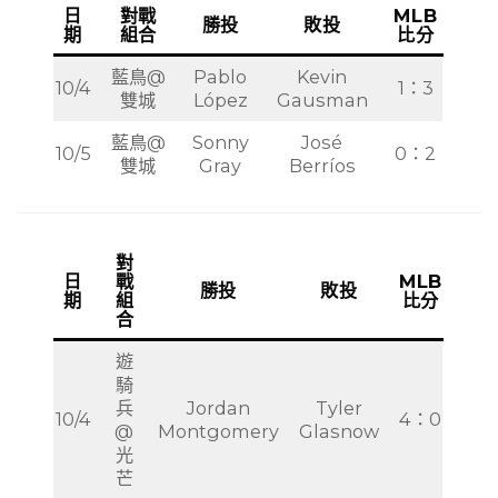
日
對戰
MLB
勝投
敗投
期
組合
比分
藍鳥@
Pablo
Kevin
10/4
1：3
雙城
López
Gausman
藍鳥@
Sonny
José
10/5
0：2
雙城
Gray
Berríos
對
日
戰
MLB
勝投
敗投
期
組
比分
合
遊
騎
兵
Jordan
Tyler
10/4
4：0
@
Montgomery
Glasnow
光
芒