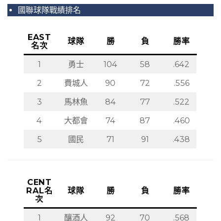
國聯球隊戰績排名
EAST
球隊
勝
負
勝率
名次
1
勇士
104
58
.642
2
費城人
90
72
.556
3
馬林魚
84
77
.522
4
大都會
74
87
.460
5
國民
71
91
.438
CENT
RAL名
球隊
勝
負
勝率
次
1
釀酒人
92
70
.568