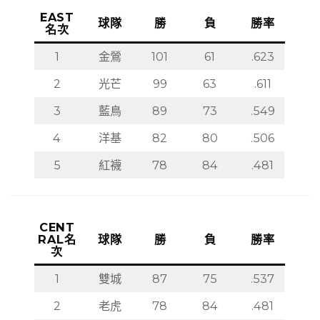
EAST
球隊
勝
負
勝率
名次
1
金鶯
101
61
.623
2
光芒
99
63
.611
3
藍鳥
89
73
.549
4
洋基
82
80
.506
5
紅襪
78
84
.481
CENT
RAL名
球隊
勝
負
勝率
次
1
雙城
87
75
.537
2
老虎
78
84
.481