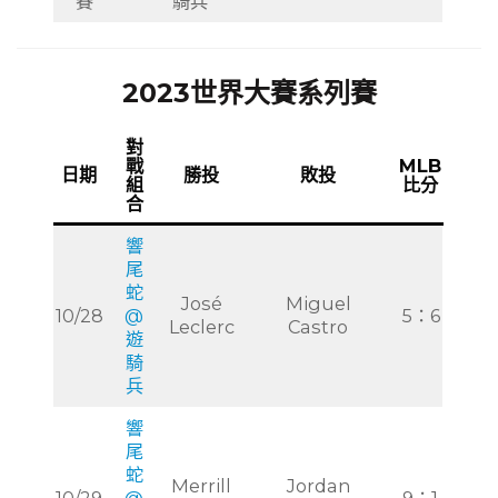
賽
騎兵
2023世界大賽系列賽
對
戰
MLB
日期
勝投
敗投
組
比分
合
響
尾
蛇
José
Miguel
10/28
@
5：6
Leclerc
Castro
遊
騎
兵
響
尾
蛇
Merrill
Jordan
10/29
@
9：1