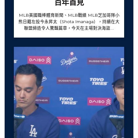
百年首見
MLB美國職棒體育新聞、MLB戰績 MLB芝加哥隊小
熊日籍左投今永昇太（Shota Imanaga），持續在大
聯盟締造令人驚豔篇章，今天在主場對決海盜....