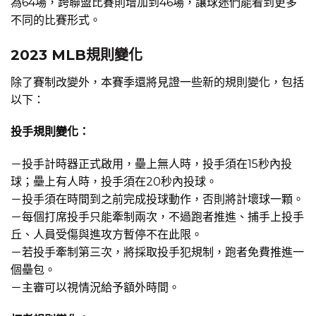
為64場，跨聯盟比賽則增加到46場，讓球迷們能看到更多
不同的比賽形式。
2023 MLB規則變化
除了賽制改變外，本賽季還將見證一些新的規則變化，包括
以下：
投手規則變化：
－投手計時器正式啟用，壘上無人時，投手須在15秒內投
球；壘上有人時，投手須在20秒內投球。
－投手須在時間到之前完成投球動作，否則將計壞球一顆。
－每個打席投手只能牽制兩次，不過跑者推進、捕手上投手
丘、人員受傷與進攻方暫停不在此限。
－若投手牽制第三次，將採取投手犯規制，跑者免費推進一
個壘包。
－主審可以視情況給予額外時間。