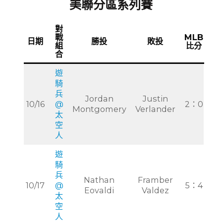
美聯分區系列賽
對
戰
MLB
日期
勝投
敗投
組
比分
合
遊
騎
兵
Jordan
Justin
10/16
@
2：0
Montgomery
Verlander
太
空
人
遊
騎
兵
Nathan
Framber
10/17
@
5：4
Eovaldi
Valdez
太
空
人