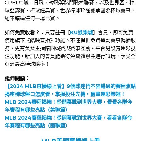
CPBL中職、日職、韓職等熱門職棒聯賽，以及世界盃、棒
球亞錦賽、棒球經典賽、世界棒球12強賽等國際棒球賽事，
絕不錯過任何一場比賽。
如何免費收看？：
只要註冊【
KU娛樂城
】會員，即可免費
使用旗下《酷映直播》功能。不僅提供免費運動賽事轉播服
務，更有美女主播陪同觀賽與賽事互動。平台另設有運彩投
注功能，新加入的會員能獲得免費體驗金進行試玩，享受全
亞洲最高棒球賠率！
延伸閱讀：
【2024 MLB直播線上看】9個球迷們不容錯過的賽程焦點
揭密棒球盤口怎麼看，掌握投注先機，贏盡運彩樂趣！
MLB 2024賽程揭曉！從開幕戰到世界大賽，看看各隊今
年賽程有哪些亮點（美聯篇）
MLB 2024賽程揭曉！從開幕戰到世界大賽，看看各隊今
年賽程有哪些亮點（國聯篇）