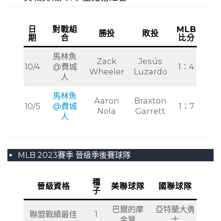
日
對戰組
MLB
勝投
敗投
期
合
比分
馬林魚
Zack
Jesús
10/4
@費城
1：4
Wheeler
Luzardo
人
馬林魚
Aaron
Braxton
10/5
@費城
1：7
Nola
Garrett
人
MLB 2023賽季 晉級季後賽球隊
種
晉級資格
美聯球隊
國聯球隊
子
巴爾的摩
亞特蘭大勇
聯盟戰績最佳
1
金鶯
士