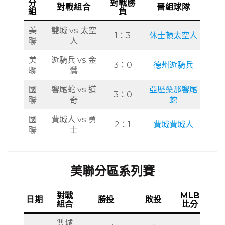
分
對戰勝
對戰組合
晉組球隊
組
負
美
雙城 vs 太空
1：3
休士頓太空人
聯
人
美
遊騎兵 vs 金
3：0
德州遊騎兵
聯
鶯
國
響尾蛇 vs 道
亞歷桑那響尾
3：0
聯
奇
蛇
國
費城人 vs 勇
2：1
費城費城人
聯
士
美聯分區系列賽
對戰
MLB
日期
勝投
敗投
組合
比分
雙城