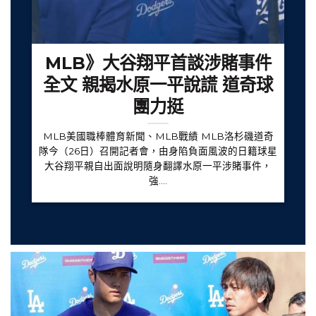
MLB》大谷翔平首談涉賭事件
全文 親揭水原一平說謊 道奇球
團力挺
MLB美國職棒體育新聞、MLB戰績 MLB洛杉磯道奇
隊今（26日）召開記者會，由身陷負面風波的日籍球星
大谷翔平親自出面說明隨身翻譯水原一平涉賭事件，
強....