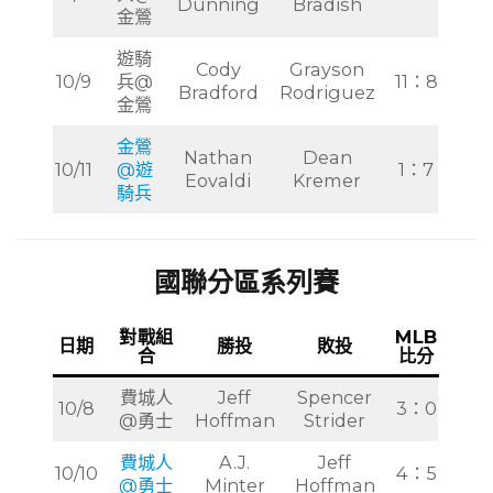
Dunning
Bradish
金鶯
遊騎
Cody
Grayson
10/9
兵@
11：8
Bradford
Rodriguez
金鶯
金鶯
Nathan
Dean
10/11
@遊
1：7
Eovaldi
Kremer
騎兵
國聯分區系列賽
對戰組
MLB
日期
勝投
敗投
合
比分
費城人
Jeff
Spencer
10/8
3：0
@勇士
Hoffman
Strider
費城人
A.J.
Jeff
10/10
4：5
@勇士
Minter
Hoffman