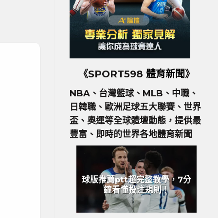
《SPORT598
體育新聞
》
NBA、台灣籃球、MLB、中職、
日韓職、歐洲足球五大聯賽、世界
盃、奧運等全球體壇動態，提供最
豐富、即時的世界各地體育新聞
球版推薦ptt超完整教學，7分
鐘看懂投注規則！