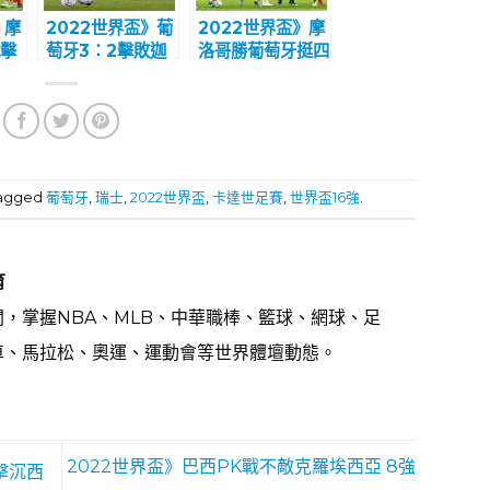
》摩
2022世界盃》葡
2022世界盃》摩
戰擊
萄牙3：2擊敗迦
洛哥勝葡萄牙挺四
納 C羅進球寫紀錄
強 C羅落下男兒淚
tagged
葡萄牙
,
瑞士
,
2022世界盃
,
卡達世足賽
,
世界盃16強
.
育
，掌握NBA、MLB、中華職棒、籃球、網球、足
車、馬拉松、奧運、運動會等世界體壇動態。
2022世界盃》巴西PK戰不敵克羅埃西亞 8強
擊沉西