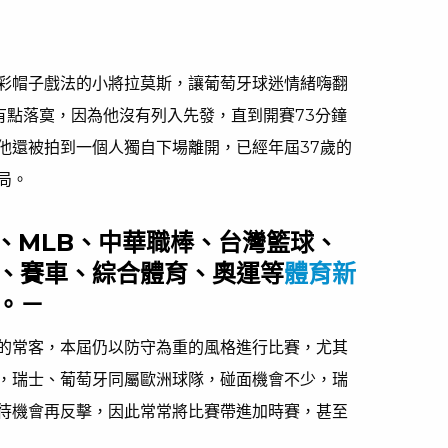
彩帽子戲法的小將拉莫斯，讓葡萄牙球迷情緒嗨翻
有點落寞，因為他沒有列入先發，直到開賽73分鐘
他還被拍到一個人獨自下場離開，已經年屆37歲的
局。
BA、MLB、中華職棒、台灣籃球、
、賽車、綜合體育、奧運等
體育新
。－
的常客，本屆仍以防守為重的風格進行比賽，尤其
，瑞士、葡萄牙同屬歐洲球隊，碰面機會不少，瑞
待機會再反擊，因此常常將比賽帶進加時賽，甚至