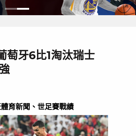
》葡萄牙6比1淘汰瑞士
8強
界盃體育新聞、世足賽戰績