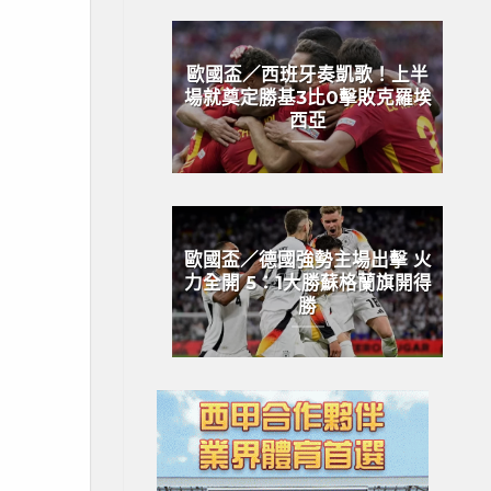
歐國盃／西班牙奏凱歌！上半
場就奠定勝基3比0擊敗克羅埃
西亞
歐國盃／德國強勢主場出擊 火
力全開 5：1大勝蘇格蘭旗開得
勝