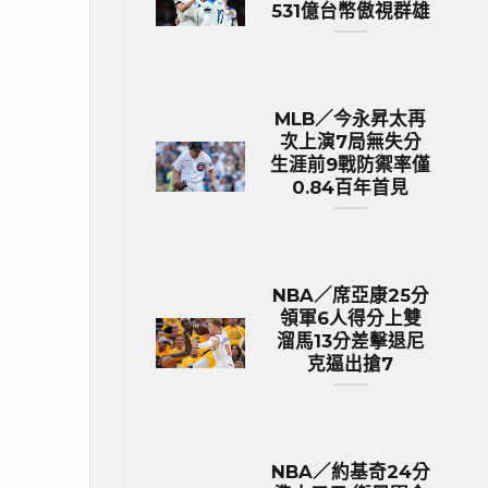
531億台幣傲視群雄
MLB／今永昇太再
次上演7局無失分
生涯前9戰防禦率僅
0.84百年首見
NBA／席亞康25分
領軍6人得分上雙
溜馬13分差擊退尼
克逼出搶7
NBA／約基奇24分