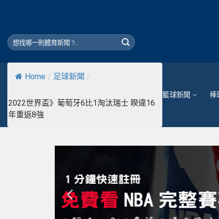
Skip
to
content
Home
/
足球新聞
/
籃球新聞
棒
2022世界盃》葡萄牙6比1淘汰瑞士 睽違16
年重返8強