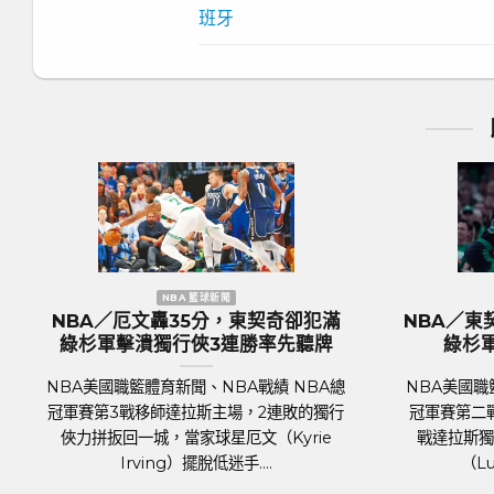
班牙
BA 籃球新聞
NBA 籃球新聞
忍傷繳大三元仍做白工
NBA／KP復出組塞爾提克完全
冠軍戰連勝獨行俠
杉軍捍衛主場18分差大勝率先
新聞、NBA戰績 NBA總
NBA美國職籃體育新聞、NBA戰績 N
由波士頓塞爾提克主場迎
冠軍賽 7日正式登場，波士頓塞爾提
，賽前獨行俠一哥東契奇
對上達拉斯獨行俠，關鍵人物是傷癒
oncic）傳胸腔....
明星前鋒波爾辛吉斯（Kris....