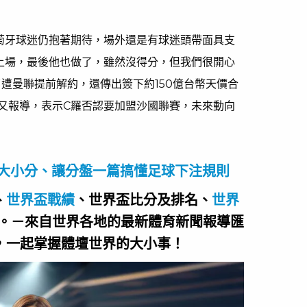
萄牙球迷仍抱著期待，場外還是有球迷頭帶面具支
上場，最後他也做了，雖然沒得分，但我們很開心
遭曼聯提前解約，還傳出簽下約150億台幣天價合
又報導，表示C羅否認要加盟沙國聯賽，未來動向
、大小分、讓分盤一篇搞懂足球下注規則
、
世界盃戰績
、世界盃比分及排名、
世界
。－來自世界各地的最新體育新聞報導匯
，一起掌握體壇世界的大小事！