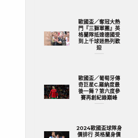
歐國盃／奪冠大熱
門『三獅軍團』英
格蘭隊抵達德國受
到上千球迷熱列歡
迎
歐國盃／葡萄牙傳
奇巨星C.羅納度最
後一舞？第六度參
賽再創紀錄巔峰
2024歐國盃球隊身
價排行 英格蘭身價