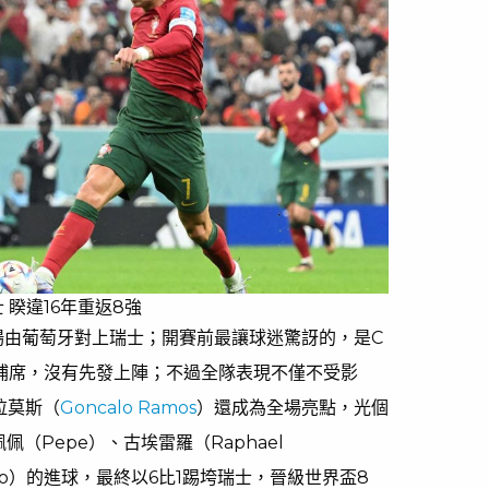
 睽違16年重返8強
一場由葡萄牙對上瑞士；開賽前最讓球迷驚訝的，是C
o）坐在替補席，沒有先發上陣；不過全隊表現不僅不受影
拉莫斯（
Goncalo Ramos
）還成為全場亮點，光個
（Pepe）、古埃雷羅（Raphael
l Leão）的進球，最終以6比1踢垮瑞士，晉級世界盃8