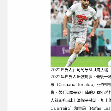
2022世界盃》葡萄牙6比1淘汰瑞士
2022年世界盃16強賽事，最後
羅（Cristiano Ronald
響，替代C羅先發上陣的21歲小將
人就踢進3球上演帽子戲法，加上佩佩
Guerreiro）和萊昂（Rafae