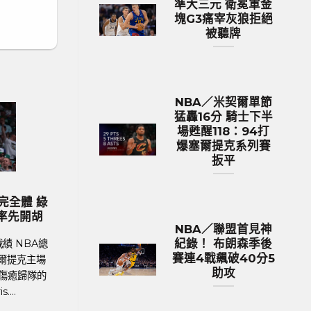
準大三元 衛冕軍金
塊G3痛宰灰狼拒絕
被聽牌
NBA／米契爾單節
猛轟16分 騎士下半
場甦醒118：94打
爆塞爾提克系列賽
扳平
歐洲國家盃 足球新聞
歐洲國家盃 足
盃／葡萄牙傳奇巨星C.羅納度最
2024歐國盃球隊身
一舞？第六度參賽再創紀錄巔峰
價531億台
NBA／聯盟首見神
紀錄！ 布朗森季後
聯賽體育新聞、足球戰績 2024年歐洲
足球聯賽體育新聞、足球
賽連4戰飆破40分5
盃即將於6月14日晚上在德國揭幕，39
行的歐洲國家盃中，英格
助攻
的葡萄牙球星C.羅納度（Cristiano
（約531億新台幣）的總
Ronaldo）將再....
身價最高的球隊。根據