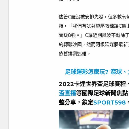
儘管C羅沒被安排先發，但多數葡
持，「我們有試著施壓教練讓C羅
晉級8強。」C羅近期風波不斷除了
約轉戰沙國，然而阿根廷媒體最新
依舊撲朔迷離。
足球運彩怎麼玩? 滾球
2022卡達世界盃足球賽
程
盃直播
等國際足球新聞焦點
整分享，鎖定
SPORT598