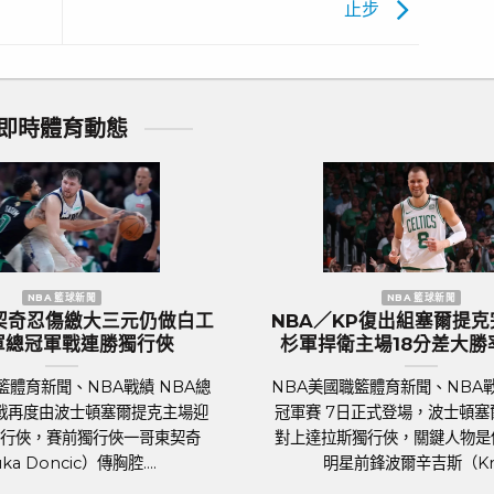
止步
即時體育動態
歐洲國家盃 足球新聞
體 綠
歐國盃／奪冠大熱門『三獅軍團』英
歐國
開胡
格蘭隊抵達德國受到上千球迷熱列歡
後
迎
BA總
足球
足球聯賽體育新聞、足球戰績 萬眾矚目的
克主場
國家
2024年歐洲國家盃（UEFA Euro 2024）
歸隊的
歲
將於6月14日於德國正式開踢。各國好手摩拳
霍霍，蓄勢待發，而....