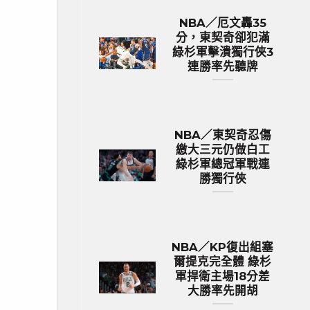
NBA／厄文轟35
分，東契奇卻犯滿
綠杉軍擊潰獨行俠3
連勝率先聽牌
NBA／東契奇忍傷
繳大三元仍做白工
綠杉軍總冠軍戰連
勝獨行俠
NBA／KP復出組塞
爾提克完全體 綠杉
軍捍衛主場18分差
大勝率先開胡