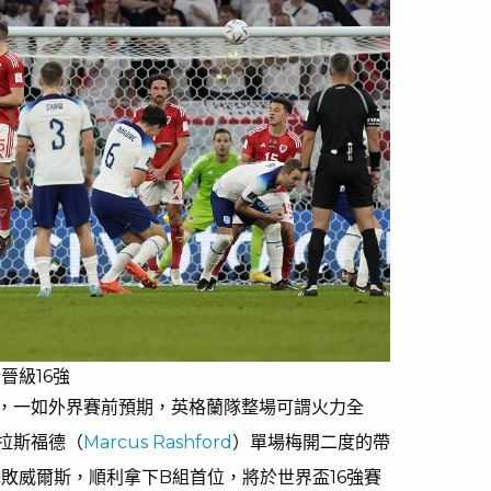
晉級16強
，一如外界賽前預期，英格蘭隊整場可謂火力全
拉斯福德（
Marcus Rashford
）單場梅開二度的帶
擊敗威爾斯，順利拿下B組首位，將於世界盃16強賽