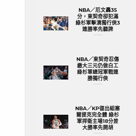
NBA／厄文轟35
分，東契奇卻犯滿
綠杉軍擊潰獨行俠3
連勝率先聽牌
NBA／東契奇忍傷
繳大三元仍做白工
綠杉軍總冠軍戰連
勝獨行俠
NBA／KP復出組塞
爾提克完全體 綠杉
軍捍衛主場18分差
大勝率先開胡