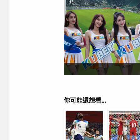
你可能還想看…