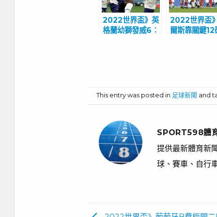
2022世界盃》英
2022世界盃
格蘭幼獅發威6：
爾斯靠關鍵12
2輾壓伊朗
以1：1逼和美
This entry was posted in
足球新聞
and 
SPORT598體
提供最新體育新聞
球、賽車、自行
2022世界盃》葡萄牙B費梅開二