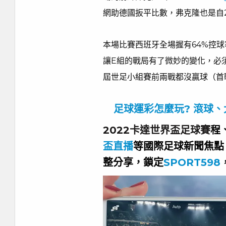
網助德國扳平比數，弗克隆也是自2
本場比賽西班牙全場握有64%控
讓E組的戰局有了微妙的變化，必
屆世足小組賽前兩戰都沒贏球（首
足球運彩怎麼玩? 滾球
2022卡達世界盃足球賽
程
盃直播
等國際足球新聞焦點
整分享，鎖定
SPORT598