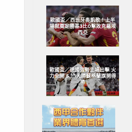
歐國盃／西班牙奏凱歌！上半
場就奠定勝基3比0擊敗克羅埃
西亞
歐國盃／德國強勢主場出擊 火
力全開 5：1大勝蘇格蘭旗開得
勝