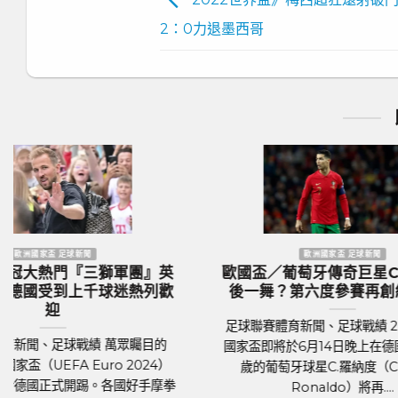
2：0力退墨西哥
MLB 棒球新聞
MLB／今永昇太再次上演7局無失分
NBA／席
生涯前9戰防禦率僅0.84百年首見
溜馬1
MLB美國職棒體育新聞、MLB戰績 MLB芝
NBA美國職
加哥隊小熊日籍左投今永昇太（Shota
區季後賽第
Imanaga），持續在大聯盟締造令人驚豔篇
落後尼克，
章，今天在主場對決海盜....
有退路的