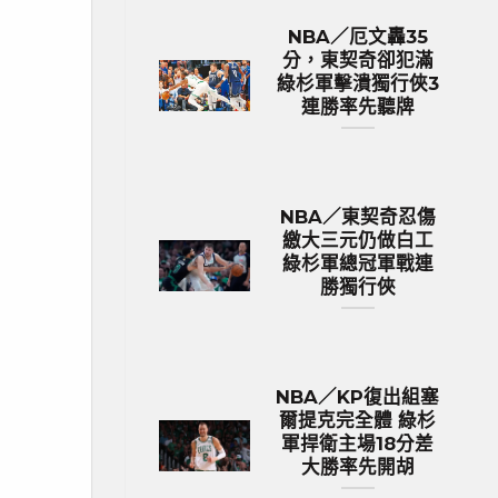
NBA／厄文轟35
分，東契奇卻犯滿
綠杉軍擊潰獨行俠3
連勝率先聽牌
NBA／東契奇忍傷
繳大三元仍做白工
綠杉軍總冠軍戰連
勝獨行俠
NBA／KP復出組塞
爾提克完全體 綠杉
軍捍衛主場18分差
大勝率先開胡