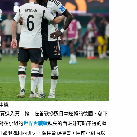
生機
小組賽進入第二輪，在首戰慘遭日本逆轉的德國，創下
對在小組的
世界盃戰績
領先的西班牙有輸不得的壓
：1驚險逼和西班牙，保住晉級機會，目前小組內以