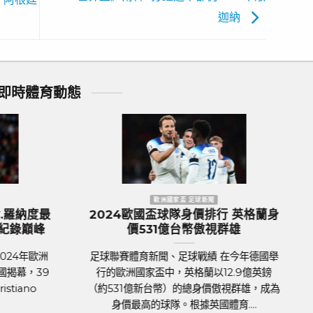
迦納
即時體育動態
NBA 籃球新聞
NBA 籃球新聞
亞康25分領軍6人得分上雙
NBA／約基奇24分準大三
3分差擊退尼克逼出搶7
金塊G3痛宰灰狼拒絕
籃體育新聞、NBA戰績 NBA東
NBA美國職籃體育新聞、NBA戰
2輪，賽前溜馬在系列賽以2比3
區季後賽次輪，衛冕軍丹佛金塊
回到主場背水一戰的溜馬，在沒
灰狼的系列賽意外陷入苦戰，主
情況下將士用命，不僅....
敗。第3戰作客來到灰狼主場，丹