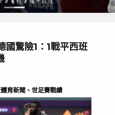
》德國驚險1：1戰平西班
機
界盃體育新聞、世足賽戰績