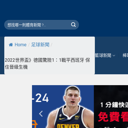
Skip
to
content
Home
/
足球新聞
/
籃球新聞
棒
2022世界盃》德國驚險1：1戰平西班牙 保
住晉級生機