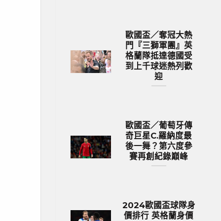
歐國盃／奪冠大熱
門『三獅軍團』英
格蘭隊抵達德國受
到上千球迷熱列歡
迎
歐國盃／葡萄牙傳
奇巨星C.羅納度最
後一舞？第六度參
賽再創紀錄巔峰
2024歐國盃球隊身
價排行 英格蘭身價