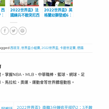
》西
2022世界盃》法
2022世界盃》英
7：
國練兵不敵突尼西
格蘭幼獅發威6：
黎加
亞 重點擺16強賽
2輾壓伊朗
tagged
西班牙
,
世界盃小組賽
,
2022世界盃
,
卡達世足賽
,
德國
.
育
，掌握NBA、MLB、中華職棒、籃球、網球、足
車、馬拉松、奧運、運動會等世界體壇動態。
2022世界盃》南韓3分鐘追平卻仍2：3不敵
 阿根廷