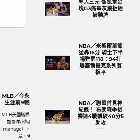
準大三元 衛冕軍金
塊G3痛宰灰狼拒絕
被聽牌
NBA／米契爾單節
猛轟16分 騎士下半
場甦醒118：94打
爆塞爾提克系列賽
扳平
NBA 籃球新聞
元 衛冕軍
NBA／米契爾單節猛轟16分 騎士下
被聽牌
半場甦醒118：94打爆塞爾提克系列
NBA／聯盟首見神
賽扳平
紀錄！ 布朗森季後
績 NBA西
賽連4戰飆破40分5
NBA美國職籃體育新聞、NBA戰績 NBA東
與明尼蘇達
助攻
區季後賽次輪，克里夫蘭騎士隊與波士頓塞
場吞下2連
爾提克的系列賽進行第2戰，此役騎士靠著一
....