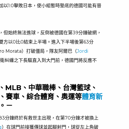
加以1:0擊敗日本，使小組暫時墊底的德國可能有晉
，但始終無法進球，反倒被德國在第39分鐘破網，
雙方以0比0結束上半場。進入下半場後第63分
o Morata）打破僵局，隊友阿爾巴（
Jordi
衛糾纏之下長驅直入到大門前，德國門將反應不
BA、MLB、中華職棒、台灣籃球、
、賽車、綜合體育、奧運等
體育新
。－
83分鐘終於有救世主出現，在第70分鐘才被換上
g
）在球門前接獲傳球並起腳射門，球從左上角破