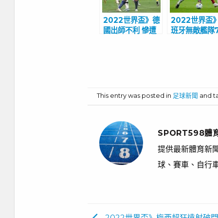
2022世界盃》德
2022世界盃
國出師不利 慘遭
班牙無敵艦隊
日本逆轉
0輾壓哥斯大
This entry was posted in
足球新聞
and 
SPORT598體
提供最新體育新聞
球、賽車、自行
2022世界盃》梅西超狂遠射破門