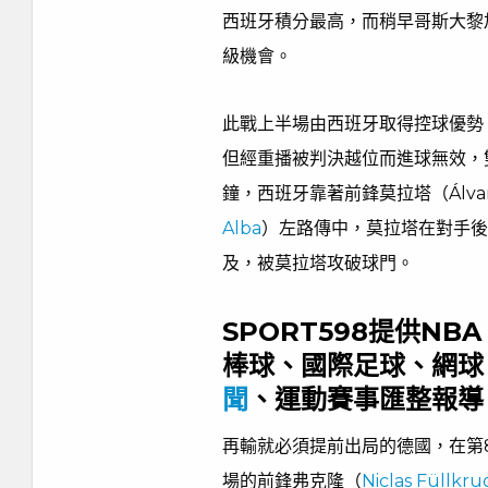
西班牙積分最高，而稍早哥斯大黎
級機會。
此戰上半場由西班牙取得控球優勢
但經重播被判決越位而進球無效，
鐘，西班牙靠著前鋒莫拉塔（Álvar
Alba
）左路傳中，莫拉塔在對手後
及，被莫拉塔攻破球門。
SPORT598提供N
棒球、國際足球、網球
聞
、運動賽事匯整報導
再輸就必須提前出局的德國，在第
場的前鋒弗克隆（
Niclas Füllkru