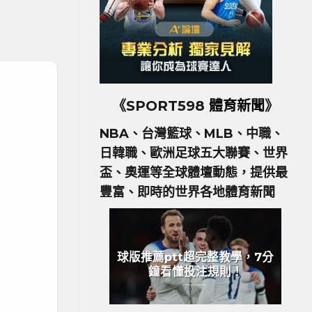
《SPORT598
體育新聞
》
NBA、台灣籃球、MLB、中職、
日韓職、歐洲足球五大聯賽、世界
盃、奧運等全球體壇動態，提供最
豐富、即時的世界各地體育新聞
球版推薦ptt超完整教學，7分
鐘看懂投注規則！