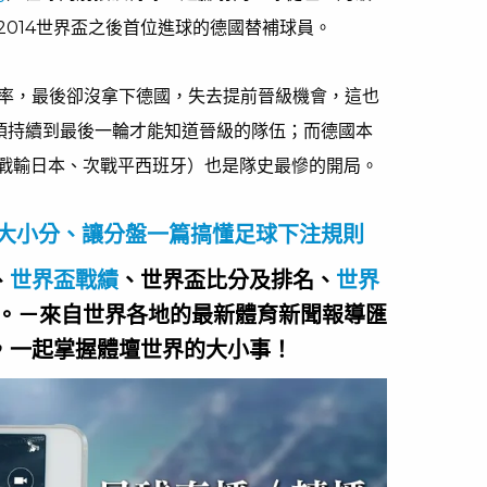
014世界盃之後首位進球的德國替補球員。
球率，最後卻沒拿下德國，失去提前晉級機會，這也
須持續到最後一輪才能知道晉級的隊伍；而德國本
戰輸日本、次戰平西班牙）也是隊史最慘的開局。
、大小分、讓分盤一篇搞懂足球下注規則
、
世界盃戰績
、世界盃比分及排名、
世界
。－來自世界各地的最新體育新聞報導匯
，一起掌握體壇世界的大小事！