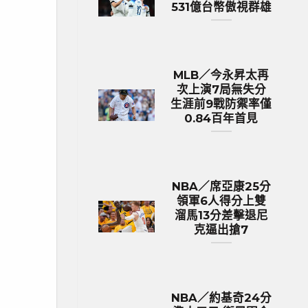
531億台幣傲視群雄
MLB／今永昇太再
次上演7局無失分
生涯前9戰防禦率僅
0.84百年首見
NBA／席亞康25分
領軍6人得分上雙
溜馬13分差擊退尼
克逼出搶7
NBA／約基奇24分