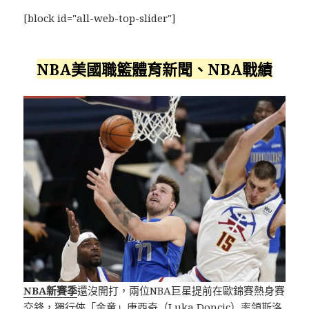
[block id="all-web-top-slider"]
NBA美國職籃體育新聞、NBA戰績
NBA新賽季
還沒開打，兩位NBA巨星提前在歐錦賽熱身賽
交鋒，獨行俠「金童」唐西奇（
Luka Doncic
）率領斯洛