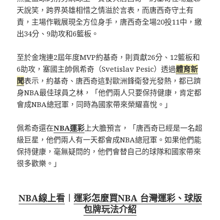
天說笑，跨界英雄相惜之情溢於言表，而唐西奇守土有
責，主場作戰展現全方位身手，唐西奇全場20投11中，繳
出34分、9助攻和6籃板。
至於金塊連2屆年度MVP約基奇，則貢獻26分、12籃板和
6助攻，塞國主帥佩希奇（Svetislav Pesic）透過
體育新
聞
表示，約基奇、唐西奇這對歐洲鋒衛發光發熱，都已躋
身NBA最佳球員之林，「他們兩人只要保持健康，肯定都
會成NBA總冠軍，同時為國家帶來榮耀喜悅。」
佩希奇還在
NBA運彩
上大膽預言，「唐西奇已經是一名超
級巨星，他們兩人有一天都會成NBA總冠軍。如果他們能
保持健康，毫無疑問的，他們會替自己的球隊和國家帶來
很多歡樂。」
NBA線上看
︱
運彩怎麼買NBA 台灣運彩、球版
包牌玩法介紹