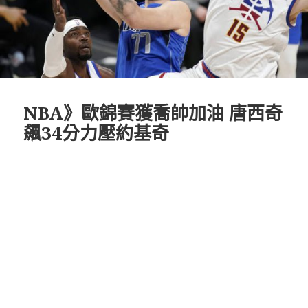
NBA》歐錦賽獲喬帥加油 唐西奇
飆34分力壓約基奇