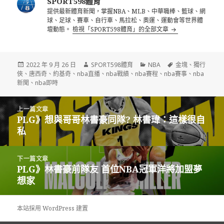
SPORT598體育
提供最新體育新聞，掌握NBA、MLB、中華職棒、籃球、網
球、足球、賽車、自行車、馬拉松、奧運、運動會等世界體
壇動態。
檢視「SPORT598體育」的全部文章
發
作
分
標
2022 年 9 月 26 日
SPORT598體育
NBA
金塊
、
獨行
佈
者
類
籤
俠
、
唐西奇
、
約基奇
、
nba直播
、
nba戰績
、
nba賽程
、
nba賽事
、
nba
日
新聞
、
nba即時
期:
文
上一篇文章
章
PLG》想與哥哥林書豪同隊? 林書瑋：這樣很自
上
導
私
一
覽
篇
文
下一篇文章
章:
PLG》林書豪前隊友 首位NBA冠軍洋將加盟夢
下
想家
一
篇
文
本站採用 WordPress 建置
章: