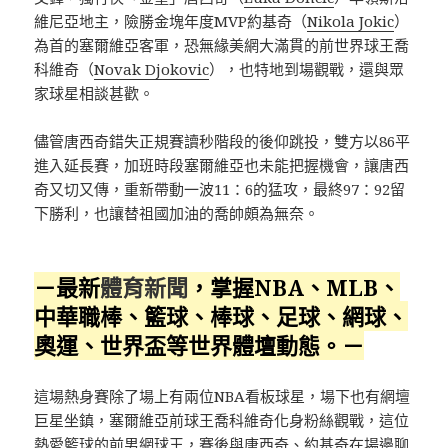
維尼亞地主，險勝金塊年度MVP約基奇（
Nikola Jokic
）
為首的塞爾維亞客軍，恐無緣美網大滿貫的前世界球王喬
科維奇（
Novak Djokovic
），也特地到場觀戰，還與眾
家球星相談甚歡。
儘管唐西奇錯失正規賽讀秒階段的後仰跳投，雙方以86平
進入延長賽，加班時段塞爾維亞也未能把握機會，讓唐西
奇又切又傳，重新帶動一波11：6的猛攻，最終97：92留
下勝利，也讓替祖國加油的喬帥頗為無奈。
－最新
體育新聞
，掌握NBA、MLB、
中華職棒、籃球、棒球、足球、網球、
奧運、世界盃等世界體壇動態。－
這場熱身賽除了場上有兩位NBA看板球星，場下也有網壇
巨星坐鎮，塞爾維亞前球王喬科維奇化身粉絲觀戰，這位
熱愛籃球的前男網球王，賽後與唐西奇、約基奇在場邊聊