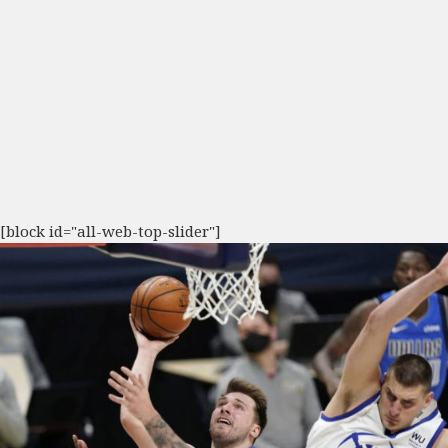
[block id="all-web-top-slider"]