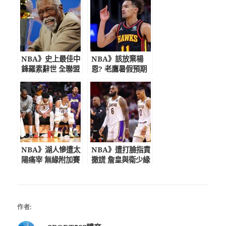
NBA》史上最佳中
NBA》該放棄楊
鋒羅素辭世 全聯盟
恩? 老鷹暑假預期
引退6號球衣
進行陣容變革
NBA》湖人慘遭太
NBA》遭打臉指責
陽痛宰 無緣附加賽
撒謊 詹皇與衛少緣
分已盡?
作者: