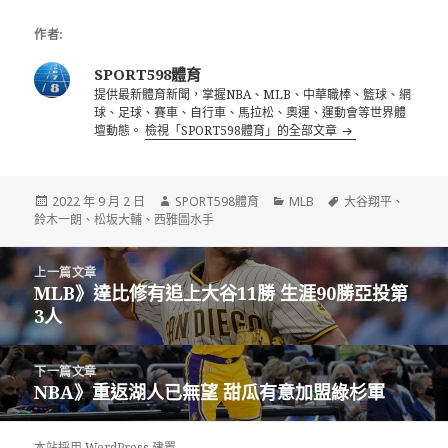
作者:
SPORT598體育
提供最新體育新聞，掌握NBA、MLB、中華職棒、籃球、網
球、足球、賽車、自行車、馬拉松、奧運、運動會等世界體
壇動態。
檢視「SPORT598體育」的全部文章
發
作
分
標
2022 年 9 月 2 日
SPORT598體育
MLB
大谷翔平
、
佈
者
類
籤
鈴木一朗
、
松坂大輔
、
西雅圖水手
日
期:
文
上一篇文章
章
MLB》達比修有追上大谷11勝 生涯90勝亞投第
上
導
3人
一
覽
篇
文
下一篇文章
章:
NBA》重返湖人已無望 甜瓜有意加盟綠杉軍
下
一
篇
本站採用 WordPress 建置