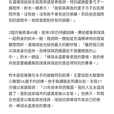
在滿場球迷前全程用英語發表致詞，特別感謝愛妻弓子一
路陪伴，鈴木一朗表示，「我很高興我的妻子弓子在這裡
陪伴我，沒有她。沒有她不會有這份榮耀。到目前這個時
刻的旅程中，她陪我面對所有的挑戰。」
2個月後將滿49歲，退休3年仍持續訓練，賽前都會與球員
一起熱身的鈴木一朗，致詞時一開始就充滿精神地向現場
觀眾問好，滿場球迷也給他最大的歡呼聲；「雖然我已經
以球員身份退休，但棒球與西雅圖從不曾離開我的心
中。」鈴木一朗說：「棒球永遠都會是我的靈魂，我的使
命就是要繼續幫助球員與球迷欣賞這項特別的賽事。」
鈴木退役後擔任水手的總裁特別助理，主要協助大聯盟與
小聯盟3A選手的訓練。他手執講稿走到講台前，全程17
分鐘以英語致詞：「23年前來到西雅圖，我的人生永遠改
變了，我對這座城市的感激是無以言喻。」他表示，到現
在他還是以幫助其他球員、球迷欣賞棒球作為自己的使
命，棒球永遠是他的靈魂。