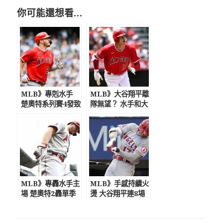
你可能還想看…
MLB》專剋水手
MLB》大谷翔平離
楚奧特系列賽4發致
隊無望？ 水手和大
勝轟史上首見
都會已紛紛放棄收
購
MLB》專轟水手主
MLB》手感持續火
場 楚奧特2轟單季
燙 大谷翔平連8場
20轟
敲安