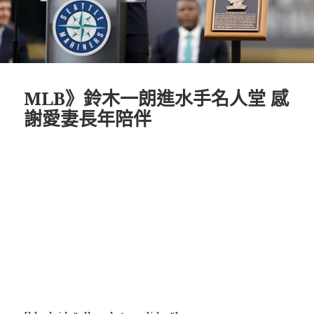
MLB》鈴木一朗進水手名人堂 感
謝愛妻長年陪伴