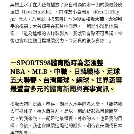
典禮上水手在大螢幕播放了來自帶過鈴木一朗的總教練皮
涅拉（Lou Piniella）、前隊友小葛瑞菲（
Ken Griffey
Jr.
）等人，乃至於同樣來自日本的後輩
松坂大輔
、
大谷翔
平
的祝福；大谷翔平在影片中表示，一朗從小就是他偶
像，「能為這樣的人錄製影片，我感到有點不可思議，今
後也會以這個目標繼續努力，今天真的很恭喜你。」
－SPORT598體育隨時為您匯整
NBA、MLB、中職、日韓職棒、足球
五大聯賽、台灣籃球、網球、
世界盃
等
最豐富多元的
體育新聞
與
賽事資訊。
松坂大輔則是說，恭喜一朗進入水手隊名人堂，「雖然我
去年退休了，進入職業前，是以一朗的背影為目標而努
力。對我來說，一朗是他最憧憬、尊敬的人，也是我的目
標，今後，我也會繼續追隨他的腳步，期待在美國或日本
再次相見。」