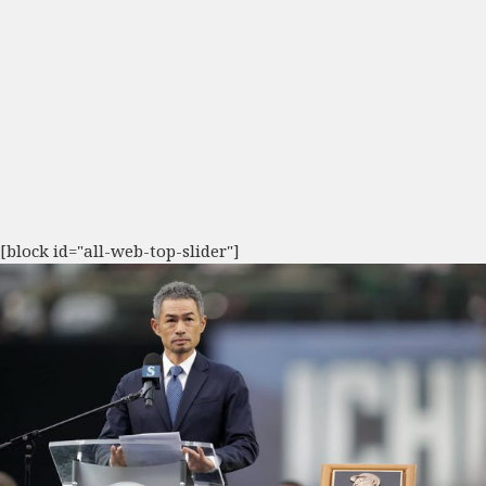
[block id="all-web-top-slider"]