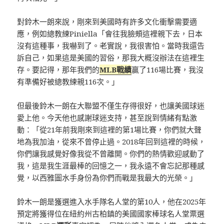
對鈴木一朗來說，剛來到美國時有許多文化衝擊需要適
應，例如總教練Piniella「會往我臉頰這裡親下去，日本
沒有這種事，我嚇到了。老實說，我很害怕。當時我還告
訴自己，如果這是美國的習俗，那我大概沒辦法在這裡生
存。要記得，那年我們的
MLB戰績
贏了116場比賽，我沒
有準備好被總教練親116次。」
但最後鈴木一朗在大聯盟不僅生存得很好，也讓美國球迷
愛上他。今天他也感謝球迷支持，甚至說到情緒有點激
動：「從21年前我剛來到這裡的第1場比賽，你們就大聲
地為我加油，從來不曾停止過。2018年回到這裡的時候，
你們讓我感覺好像我從不曾離開。你們的熱情歡迎感動了
我，這是我生涯最棒的回憶之一，我永遠不會忘記那種感
覺，以西雅圖水手身份為你們而戰是我最大的光榮。」
鈴木一朗是獲選進入水手隊名人堂的第10人，他在2025年
預定將獲得位在紐約州古柏鎮的美國國家棒球名人堂票選