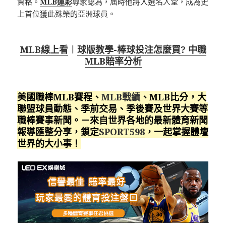
資格。
MLB運彩
專家認為，屆時他將入選名人堂，成為史
上首位獲此殊榮的亞洲球員。
MLB線上看
︱
球版教學-棒球投注怎麼買? 中職
MLB賠率分析
美國職棒MLB賽程、
MLB戰績
、MLB比分，大
聯盟球員動態、季前交易、季後賽及世界大賽等
職棒賽事新聞。－來自世界各地的最新體育新聞
報導匯整分享，鎖定
SPORT598
，一起掌握體壇
世界的大小事！