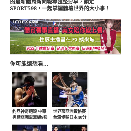
的最新體育新聞報導匯整分享，鎖定
SPORT598
，一起掌握體壇世界的大小事！
你可能還想看…
約旦神奇絕殺 中華
世界盃亞洲資格賽
男籃亞洲盃無緣8強
台灣慘輸日本40分
提前出局