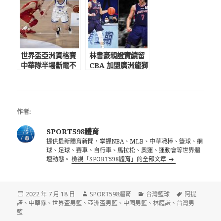
世界盃亞洲資格賽
林書豪親證實續留
中華隊半場斷電不
CBA 加盟廣洲龍獅
敵中國
聯手陳盈駿
作者:
SPORT598體育
提供最新體育新聞，掌握NBA、MLB、中華職棒、籃球、網
球、足球、賽車、自行車、馬拉松、奧運、運動會等世界體
壇動態。
檢視「SPORT598體育」的全部文章
發
作
分
標
2022 年 7 月 18 日
SPORT598體育
台灣籃球
阿提
佈
者
類
籤
諾
、
中華隊
、
世界盃男籃
、
亞洲盃男籃
、
中國男籃
、
林庭謙
、
台灣男
日
籃
期: