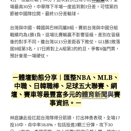
場最高30分，中華隊下半場一度追到剩3分差，可惜第四
節被中國隊拉開，最終15分差輸球。
台灣與中國、韓國與巴林同屬B組，賽前台灣與中國分組
戰績均為1勝1負，這場比賽輸贏不影響晉級，差別在晉級
後的對手不同。雖台灣以15分差距吞下敗仗，以1勝2敗落
居B組第3名，17日將對上A組第2的約旦，爭奪8強門票，
預計會是一場硬仗。
－體壇動態分享︱匯整NBA、MLB、
中職、日韓職棒、足球五大聯賽、網
壇、賽車等最豐富多元的
體育新聞
與
賽
事資訊。－
林庭謙此役扛起台灣隊得分箭頭，打出神勇表現，全場17
投10中、命中率58.8%，包括投進3顆三分彈，攻下30