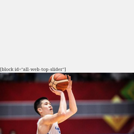
[block id="all-web-top-slider"]