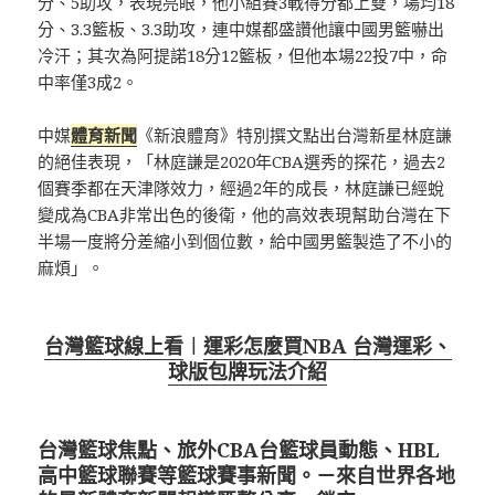
分、5助攻，表現亮眼，他小組賽3戰得分都上雙，場均18
分、3.3籃板、3.3助攻，連中媒都盛讚他讓中國男籃嚇出
冷汗；其次為阿提諾18分12籃板，但他本場22投7中，命
中率僅3成2。
中媒
體育新聞
《新浪體育》特別撰文點出台灣新星林庭謙
的絕佳表現，「林庭謙是2020年CBA選秀的探花，過去2
個賽季都在天津隊效力，經過2年的成長，林庭謙已經蛻
變成為CBA非常出色的後衛，他的高效表現幫助台灣在下
半場一度將分差縮小到個位數，給中國男籃製造了不小的
麻煩」。
台灣籃球線上看
︱
運彩怎麼買NBA 台灣運彩、
球版包牌玩法介紹
台灣籃球焦點、旅外CBA台籃球員動態、HBL
高中籃球聯賽等籃球賽事新聞。－來自世界各地