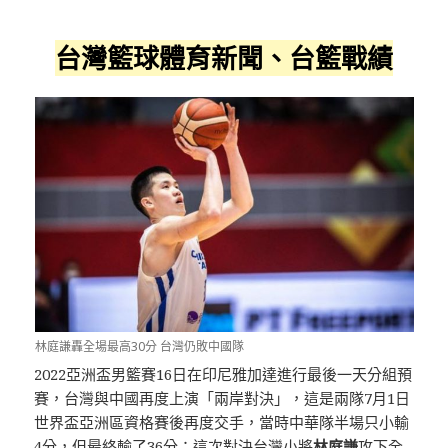
台灣籃球體育新聞、台籃戰績
林庭謙轟全場最高30分 台灣仍敗中國隊
2022亞洲盃男籃賽16日在印尼雅加達進行最後一天分組預
賽，台灣與中國再度上演「兩岸對決」，這是兩隊7月1日
世界盃亞洲區資格賽後再度交手，當時中華隊半場只小輸
4分，但最終輸了36分；這次對決台灣小將
林庭謙
攻下全