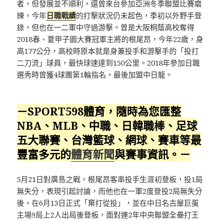
者，但發展並不順利，還曾來台參加亞洲冬季聯盟比賽磨
練，今年
日職戰績
的打擊狀況仍未起色，季初以外野手登
錄，但也在一二軍中守過游擊。曾是大阪桐蔭高校奪得
2018春、夏甲子園大賽冠軍主將的根尾昂，今年22歲，身
高177公分，高校時原本就是身兼投手和游擊手的「投打
二刀流」球員，最快球速達到150公里。2018年參加日職
選秀時曾獲4球團第1輪指名，最後加盟中日龍。
－SPORT598體育，隨時為您匯整
NBA、MLB、中職、日韓職棒、足球
五大聯賽、台灣籃球、網球、賽車等最
豐富多元的
體育新聞
與賽事資訊。－
5月21日對廣島之戰，根尾昂客串投手生涯初登板，投1局
無失分，表現引起討論，而他也在一軍2度登投2局無失分
後，在6月13日正式「棄打從投」，並在中日名古屋巨蛋
主場9局上2人出局後登板，面對連2年中央聯盟全壘打王