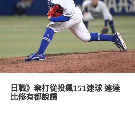
日職》棄打從投飆151速球 連達
比修有都說讚