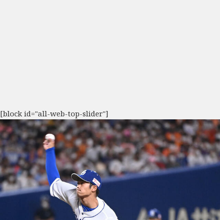
[block id="all-web-top-slider"]