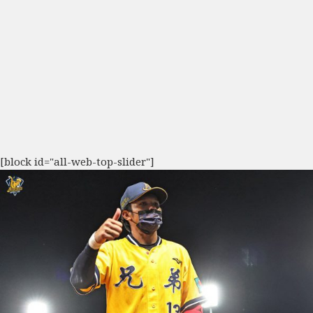
[block id="all-web-top-slider"]