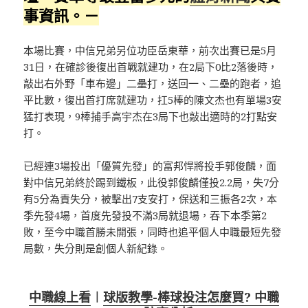
事資訊。－
本場比賽，中信兄弟另位功臣岳東華，前次出賽已是5月
31日，在確診後復出首戰就建功，在2局下0比2落後時，
敲出右外野「車布邊」二壘打，送回一、二壘的跑者，追
平比數，復出首打席就建功，扛5棒的陳文杰也有單場3安
猛打表現，9棒捕手高宇杰在3局下也敲出適時的2打點安
打。
已經連3場投出「優質先發」的富邦悍將投手郭俊麟，面
對中信兄弟終於踢到鐵板，此役郭俊麟僅投2.2局，失7分
有5分為責失分，被擊出7支安打，保送和三振各2次，本
季先發4場，首度先發投不滿3局就退場，吞下本季第2
敗，至今中職首勝未開張，同時也追平個人中職最短先發
局數，失分則是創個人新紀錄。
中職線上看
︱
球版教學-棒球投注怎麼買? 中職