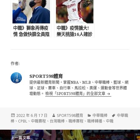
中職》獅象再傳疫
中職》疫情擴大!
情 急做快篩全員陰
樂天桃猿16人確診
性
達停賽標準
作者:
SPORT598體育
提供最新體育新聞，掌握NBA、MLB、中華職棒、籃球、網
球、足球、賽車、自行車、馬拉松、奧運、運動會等世界體
壇動態。
檢視「SPORT598體育」的全部文章
發
作
分
標
2022 年 6 月 17 日
SPORT598體育
中華職棒
中華職
佈
者
類
籤
棒
、
CPBL
、
中職賽程
、
台灣職棒
、
職棒賽程
、
職棒轉播
、
中職
日
期:
文
上一篇文章