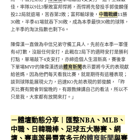
佳，率隊以9比3擊敗富邦悍將，而悍將先發投手郭俊麟僅
投2.2局就退場，苦吞第2敗；富邦輸球後，
中職戰績
11勝
30敗，半季41場就吞下30敗，成為本季最快30敗的球隊，
上半季的淘汰指數也剩下6。
陳偉漢一直做為中信兄弟守備工具人，先前在本季一軍僅
有4打數，沒敲任何安打，此戰在2局下的適時安打是勝利
打點，單場敲下4支安打，亦締造個人生涯新高，賽後拿
下單場MVP的陳偉漢透過
體育新聞
表示要將今天的表現獻
給爸媽，因為他們每天看我比賽，就是期待有這種表現；
談到球隊能展現火力，迅速KO先前表現的郭俊麟，「昨
天比賽有開會到蠻晚的，有跟教練講自己的看法，所以不
只是我，大家都有放開來打。」
－體壇動態分享︱匯整NBA、MLB、
中職、日韓職棒、足球五大聯賽、網
壇、賽車等最豐富多元的
體育新聞
與賽