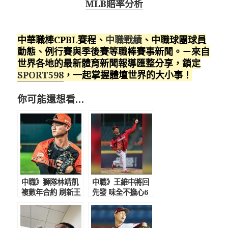
MLB賠率分析
中華職棒CPBL賽程、
中職戰績
、中職球團球員
動態、例行賽與季後賽等職棒賽事新聞。－來自
世界各地的最新體育新聞報導匯整分享，鎖定
SPORT598
，一起掌握體壇世界的大小事！
你可能還想看…
中職》獅隊林靖凱
中職》王維中將回
複數年合約 刷新王
先發 味全不擔心6
柏融紀錄
月賽程硬