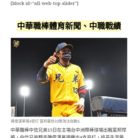
[block id="all-web-top-slider"]
中華職棒體育新聞、中職戰績
陳偉漢單場4安打 富邦最快30敗淘汰指數6
中華職棒中信兄弟15日在主場台中洲際棒球場出戰富邦悍
將，中信兄弟野手
陳偉漢
單場繳出4支安打，追平生涯最