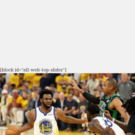
[block id="all-web-top-slider"]