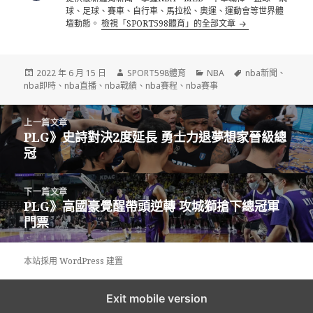
球、足球、賽車、自行車、馬拉松、奧運、運動會等世界體
壇動態。
檢視「SPORT598體育」的全部文章
發
作
分
標
2022 年 6 月 15 日
SPORT598體育
NBA
nba新聞
、
佈
者
類
籤
nba即時
、
nba直播
、
nba戰績
、
nba賽程
、
nba賽事
日
期:
文
上一篇文章
章
PLG》史詩對決2度延長 勇士力退夢想家晉級總
上
導
冠
一
覽
篇
文
下一篇文章
章:
PLG》高國豪覺醒帶頭逆轉 攻城獅搶下總冠軍
下
門票
一
篇
文
本站採用 WordPress 建置
章:
Exit mobile version