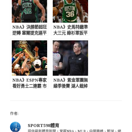
NBA》決勝節超狂
NBA》史馬特繳準
逆轉 塞爾提克逼平
大三元 綠衫軍扳平
公鹿
戰局
NBA》ESPN專家
NBA》紫金軍團無
看好勇士二連霸 市
緣季後賽 湖人裁掉
值狂漲49倍
總教練
作者:
SPORT598體育
提供最新體育新聞，掌握NBA、MLB、中華職棒、籃球、網