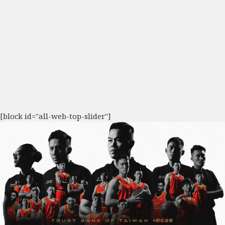
[block id="all-web-top-slider"]