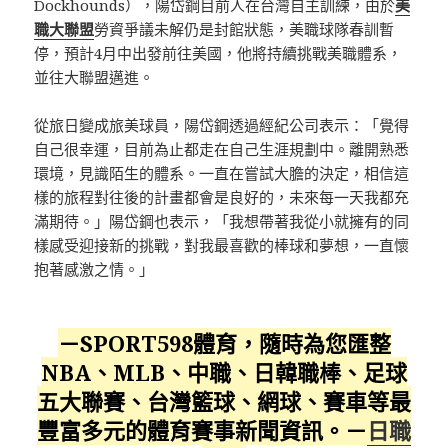
Dockhounds），陽岱鋼目前人在台灣自主訓練，由於
美
職大聯盟
勞資爭議未解仍是封館狀態，美職球隊春訓暫
停，預計4月中出發前往美國，他將持續挑戰美職體系，
並往大聯盟邁進。
從旅日變成旅美球員，陽岱鋼透過經紀公司表示：「覺得
自己很幸運，目前為止都走在自己生涯規劃中。離開熟悉
環境，見識陌生的體系。一直在嘗試大膽的決定，相信這
樣的旅程對往後的計畫都會是良好的，未來每一天我都充
滿期待。」陽岱鋼也表示，「我想帶著我從小就擁有的同
樣感受迎接新的挑戰，對我最喜歡的棒球和夢想，一直懷
抱著感激之情。」
－SPORT598體育，隨時為您匯整
NBA、MLB、中職、日韓職棒、足球
五大聯賽、台灣籃球、網球、賽車等最
豐富多元的體育賽事新聞資訊。－
日職