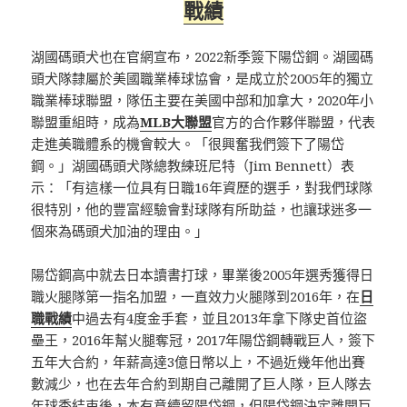
戰績
湖國碼頭犬也在官網宣布，2022新季簽下陽岱鋼。湖國碼
頭犬隊隸屬於美國職業棒球協會，是成立於2005年的獨立
職業棒球聯盟，隊伍主要在美國中部和加拿大，2020年小
聯盟重組時，成為
MLB大聯盟
官方的合作夥伴聯盟，代表
走進美職體系的機會較大。「很興奮我們簽下了陽岱
鋼。」湖國碼頭犬隊總教練班尼特（Jim Bennett）表
示：「有這樣一位具有日職16年資歷的選手，對我們球隊
很特別，他的豐富經驗會對球隊有所助益，也讓球迷多一
個來為碼頭犬加油的理由。」
陽岱鋼高中就去日本讀書打球，畢業後2005年選秀獲得日
職火腿隊第一指名加盟，一直效力火腿隊到2016年，在
日
職戰績
中過去有4度金手套，並且2013年拿下隊史首位盜
壘王，2016年幫火腿奪冠，2017年陽岱鋼轉戰巨人，簽下
五年大合約，年薪高達3億日幣以上，不過近幾年他出賽
數減少，也在去年合約到期自己離開了巨人隊，巨人隊去
年球季結束後，本有意續留陽岱鋼，但陽岱鋼決定離開巨