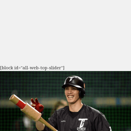
[block id="all-web-top-slider"]