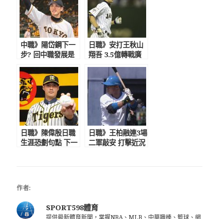
中職》陽岱鋼下一
日職》安打王秋山
步? 回中職發展是
翔吾 3.5億轉戰廣
否有譜
島
日職》陳偉殷日職
日職》王柏融連3場
生涯恐劃句點 下一
二軍敲安 打擊近況
步中職?
佳
作者:
SPORT598體育
提供最新體育新聞，掌握NBA、MLB、中華職棒、籃球、網