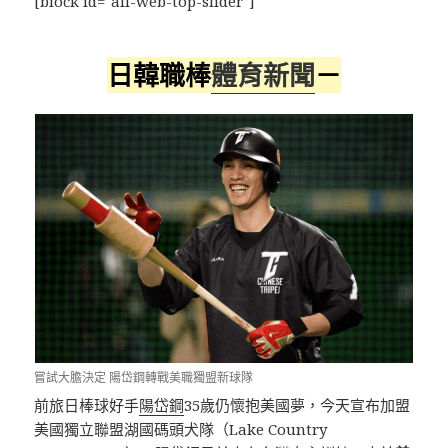
[block id="all-web-top-slider"]
日韓職棒
體育新聞
－
嘗試大膽決定 陽岱鋼轉戰美職獨盟新球隊
前旅日棒球好手
陽岱鋼
35歲仍懷抱美國夢，今天宣布加盟
美國獨立聯盟湖國碼頭犬隊（Lake Country