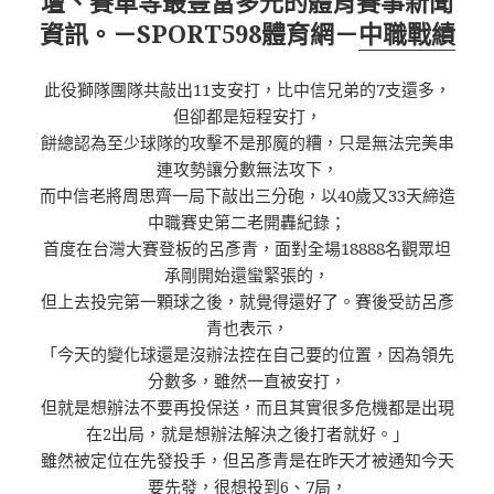
壇、賽車等最豐富多元的體育賽事新聞
資訊。－SPORT598體育網－
中職戰績
此役獅隊團隊共敲出11支安打，比中信兄弟的7支還多，
但卻都是短程安打，
餅總認為至少球隊的攻擊不是那魔的糟，只是無法完美串
連攻勢讓分數無法攻下，
而中信老將周思齊一局下敲出三分砲，以40歲又33天締造
中職賽史第二老開轟紀錄；
首度在台灣大賽登板的呂彥青，面對全場18888名觀眾坦
承剛開始還蠻緊張的，
但上去投完第一顆球之後，就覺得還好了。賽後受訪呂彥
青也表示，
「今天的變化球還是沒辦法控在自己要的位置，因為領先
分數多，雖然一直被安打，
但就是想辦法不要再投保送，而且其實很多危機都是出現
在2出局，就是想辦法解決之後打者就好。」
雖然被定位在先發投手，但呂彥青是在昨天才被通知今天
要先發，很想投到6、7局，