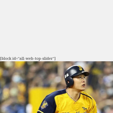
[block id="all-web-top-slider"]