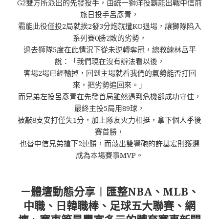
G2雙方所派出的先發投手，由統一獅洋投霸能出戰中信前
旅日投手呂彥青，
霸能此役僅投2局就挨2發3分炮就遭KO退場，讓獅隊陷入
系列賽0勝2敗的劣勢，
過去獅隊5度在此情況下從未逆轉奪冠，總教練林岳平
說：「我們現在沒有辦法看以後，
客場2場已經輸掉，回到主場就看我們的氣勢能否打回
來，把劣勢追回來。」
而兄弟左投呂彥青在先發首局雖然遇到危機卻成功守住，
最終主投5局用89球，
被敲8支安打僅失1分，加上隊友火力相挺，拿下個人季後
賽首勝，
也替中信兄弟搶下2連勝，而敲出雙響砲的許基宏則獲選
成為本場賽事MVP。
－體壇動態分享︱匯整NBA、MLB、
中職、日韓職棒、足球五大聯賽、網