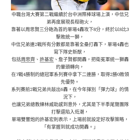
中職台灣大賽第二戰繼續於台中洲際棒球場上演，中信兄
弟再度展現長程砲火，
靠著以周思賢三分砲為首的單場4轟攻下8分，終於以8比3
擊敗統一獅，
中信兄弟連2戰所有分數都是靠著全壘打轟下，單場4轟也
寫下隊史新猷，
包括
周思齊
、
許基宏
、詹子賢都開轟，把衛冕軍統一獅轟
的暈頭轉向，
在7戰4勝制的總冠軍系列賽中拿下二連勝，取得2勝0敗領
先優勢。
系列賽前2戰兄弟共敲出6轟，在今年揮別「彈力球」的情
況下，
也讓兄弟總教練林威助感到意外，尤其是下半季尾聲團隊
打擊還陷入低潮，
單場雙響炮的許基宏則表示，上場前就設定好攻擊策略，
「有掌握到就成功開轟。」