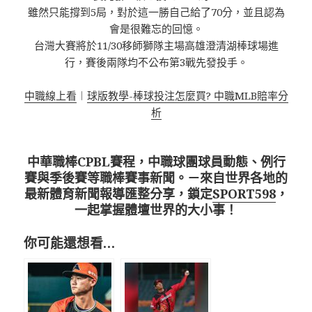
雖然只能撐到5局，對於這一勝自己給了70分，並且認為
會是很難忘的回憶。
台灣大賽將於11/30移師獅隊主場高雄澄清湖棒球場進
行，賽後兩隊均不公布第3戰先發投手。
中職線上看
︱
球版教學-棒球投注怎麼買? 中職MLB賠率分
析
中華職棒CPBL賽程，中職球團球員動態、例行
賽與季後賽等職棒賽事新聞。－來自世界各地的
最新體育新聞報導匯整分享，鎖定
SPORT598
，
一起掌握體壇世界的大小事！
你可能還想看…