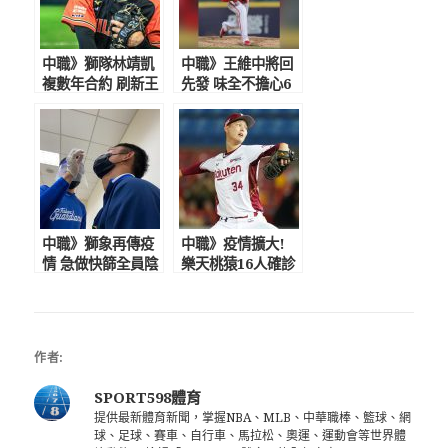
中職》獅隊林靖凱
中職》王維中將回
複數年合約 刷新王
先發 味全不擔心6
柏融紀錄
月賽程硬
中職》獅象再傳疫
中職》疫情擴大!
情 急做快篩全員陰
樂天桃猿16人確診
性
達停賽標準
作者:
SPORT598體育
提供最新體育新聞，掌握NBA、MLB、中華職棒、籃球、網
球、足球、賽車、自行車、馬拉松、奧運、運動會等世界體