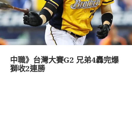
中職》台灣大賽G2 兄弟4轟完爆
獅收2連勝