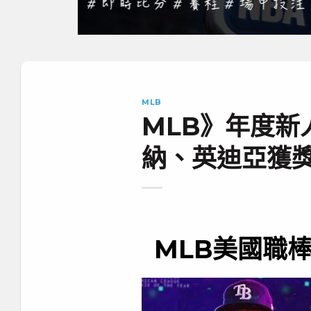
MLB
MLB》年度新
納、英迪亞獲
MLB美國職