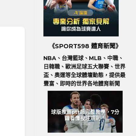
《SPORT598
體育新聞
》
NBA、台灣籃球、MLB、中職、
日韓職、歐洲足球五大聯賽、世界
盃、奧運等全球體壇動態，提供最
豐富、即時的世界各地體育新聞
球版推薦ptt超完整教學，7分
鐘看懂投注規則！