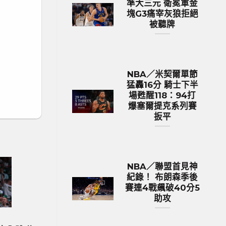
準大三元 衛冕軍金
塊G3痛宰灰狼拒絕
被聽牌
NBA／米契爾單節
猛轟16分 騎士下半
場甦醒118：94打
爆塞爾提克系列賽
扳平
NBA／聯盟首見神
紀錄！ 布朗森季後
賽連4戰飆破40分5
助攻
歐洲國家盃 足球新聞