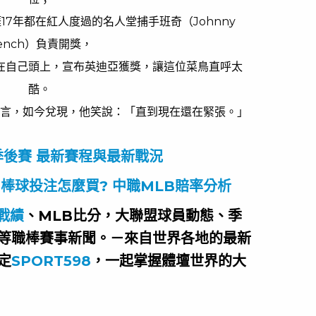
7年都在紅人度過的名人堂捕手班奇（Johnny
ench）負責開獎，
在自己頭上，宣布英迪亞獲獎，讓這位菜鳥直呼太
酷。
言，如今兌現，他笑說：「直到現在還在緊張。」
B季後賽 最新賽程與最新戰況
-棒球投注怎麼買? 中職MLB賠率分析
戰績
、MLB比分，大聯盟球員動態、季
等職棒賽事新聞。－來自世界各地的最新
定
SPORT598
，一起掌握體壇世界的大