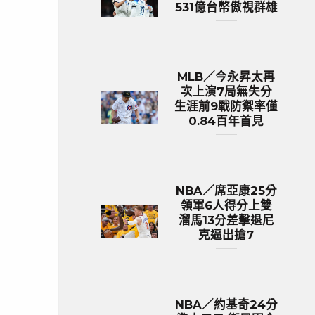
531億台幣傲視群雄
MLB／今永昇太再
次上演7局無失分
生涯前9戰防禦率僅
0.84百年首見
NBA／席亞康25分
領軍6人得分上雙
溜馬13分差擊退尼
克逼出搶7
NBA／約基奇24分