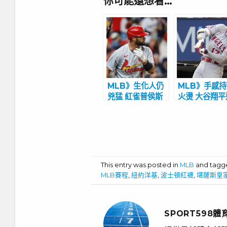
你可能還想看…
MLB》生化人仍
MLB》手感
兇猛 紅雀普侯斯
火燙 大谷翔平
生涯681轟達陣
場敲安
This entry was posted in
MLB
and tag
MLB賽程
,
紐約洋基
,
波士頓紅襪
,
堪薩斯皇
SPORT598體