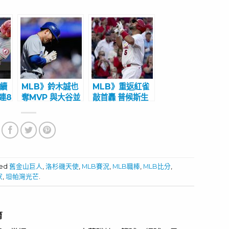
持續
MLB》鈴木誠也
MLB》重返紅雀
連8
奪MVP 與大谷並
敲首轟 普候斯生
列日本最速球員
涯680轟出爐
ged
舊金山巨人
,
洛杉磯天使
,
MLB賽況
,
MLB職棒
,
MLB比分
,
家
,
坦帕灣光芒
.
育