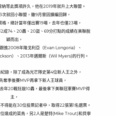
雷納等此獎項許久，他在2019年就升上大聯盟。
3次就回小聯盟，雖9月曾因擴編回歸，
資格，總計當年僅出賽19場，去年也僅23場，
成74、20轟、20盜、69分打點的成績在美聯脫
穎而出，
2008年隆戈利亞（Evan Longoria）、
lickson）、2013年邁爾斯（Wil Myers)的行列。
前紀錄，除了成為光芒隊史第4位新人王之外，
先奪季後賽MVP再拿下新人王球員，
去年20戰狂敲10轟，最後拿下美聯冠軍賽MVP得
主，
不得能在30位投票記者中，取得22張第1名選票。
達成的菜鳥，另2人是楚特(Mike Trout)和貝寧