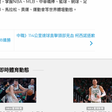
，掌握NBA、MLB、中華職棒、籃球、網球、足
車、馬拉松、奧運、運動會等世界體壇動態。
中職》114公里速球直擊頭部見血 柯西諾道歉
8連勝
即時體育動態
洲國家盃 足球新聞
歐洲國家盃 足球新聞