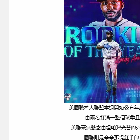
美國職棒大聯盟本週開始公布年
由兩名打滿一整個球季且
美聯毫無懸念由坦帕灣光芒的
國聯則是辛辛那提紅手的