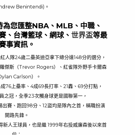
drew Benintendi)。
隨時為您匯整NBA、MLB、中職、
賽、台灣籃球、網球、
世界盃
等最
賽事資訊。
紅人隊24歲二壘英迪亞拿下總分達148分的選分，
斯（Trevor Rogers）、紅雀隊外野手卡爾森
ylan Carlson）。
成76上壘率、4成69長打率、21轟、69分打點，
員之冠，全季23次觸身球更是國聯第一，
0場出賽、跑回98分、12盜均是隊內之首，稱職扮演
開路先鋒。
新人王球員，也是繼 1999年右投威廉森後以來首
位；