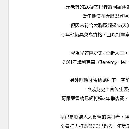
元老級的26歲古巴悍將阿羅蕯
當年他僅在大聯盟登場
但因未符合大聯盟超過45天
今年他仍具菜鳥資格，且以打擊率2
成為光芒隊史第4位新人王，跟進
2011年海利克森（Jeremy Hel
另外阿羅蕯雷納還創下一空
也成為史上首位生涯
阿羅薩雷納已經打過2年季後賽，
早已是聯盟人人畏懼的強打者，怪
全壘打與打點雙20是過去十年第3位