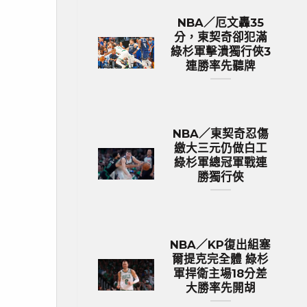
NBA／厄文轟35
分，東契奇卻犯滿
綠杉軍擊潰獨行俠3
連勝率先聽牌
NBA／東契奇忍傷
繳大三元仍做白工
綠杉軍總冠軍戰連
勝獨行俠
NBA／KP復出組塞
爾提克完全體 綠杉
軍捍衛主場18分差
大勝率先開胡