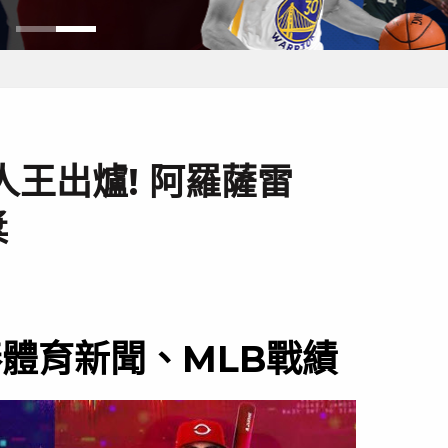
人王出爐! 阿羅薩雷
獎
棒體育新聞、MLB戰績