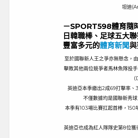
坦迪(An
－SPORT598體育
日韓職棒、足球五大聯
豐富多元的
體育新聞
與
至於國聯新人王之爭亦無懸念，由
擊敗其他兩位競爭者馬林魚隊投手羅傑
（D
英迪亞本季繳出2成69打擊率、3
不僅數據均是國聯新秀球
本季有103場比賽扛起首棒，15
英迪亞也成為紅人隊隊史第8位獲得