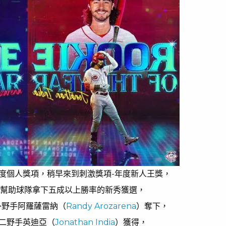
度個人獎項，稍早來到刺激獎項-年度新人王獎，
幫助球隊拿下五成以上勝率的新秀獲選，
外野手阿羅薩雷納（
Randy Arozarena
）奪下，
二野手英迪亞（
Jonathan India
）獲得，