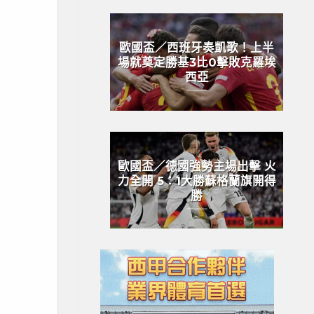
歐國盃／西班牙奏凱歌！上半
場就奠定勝基3比0擊敗克羅埃
西亞
歐國盃／德國強勢主場出擊 火
力全開 5：1大勝蘇格蘭旗開得
勝