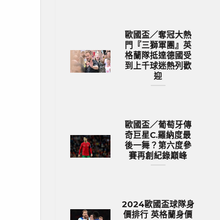
歐國盃／奪冠大熱
門『三獅軍團』英
格蘭隊抵達德國受
到上千球迷熱列歡
迎
歐國盃／葡萄牙傳
奇巨星C.羅納度最
後一舞？第六度參
賽再創紀錄巔峰
2024歐國盃球隊身
價排行 英格蘭身價