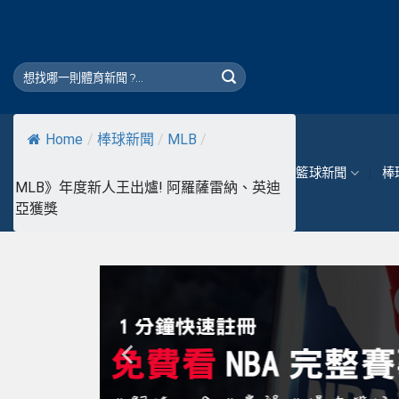
Skip
to
content
Home
/
棒球新聞
/
MLB
/
籃球新聞
棒
MLB》年度新人王出爐! 阿羅薩雷納、英迪
亞獲獎