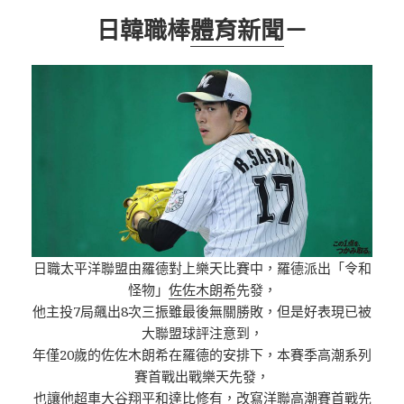
日韓職棒
體育新聞
－
日職太平洋聯盟由羅德對上樂天比賽中，羅德派出「令和
怪物」
佐佐木朗希
先發，
他主投7局飆出8次三振雖最後無關勝敗，但是好表現已被
大聯盟球評注意到，
年僅20歲的佐佐木朗希在羅德的安排下，本賽季高潮系列
賽首戰出戰樂天先發，
也讓他超車大谷翔平和達比修有，改寫洋聯高潮賽首戰先