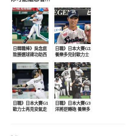
日韓職棒》吳念庭
日職》日本大賽G2
致勝選球建功助西
養樂多完封歐力士
武逆轉歐力士 西
追平
武監督大讚太重要
日職》日本大賽G1
日職》日本大賽G3
歐力士再見安氣走
洋將逆轉砲 養樂多
養樂多
2勝