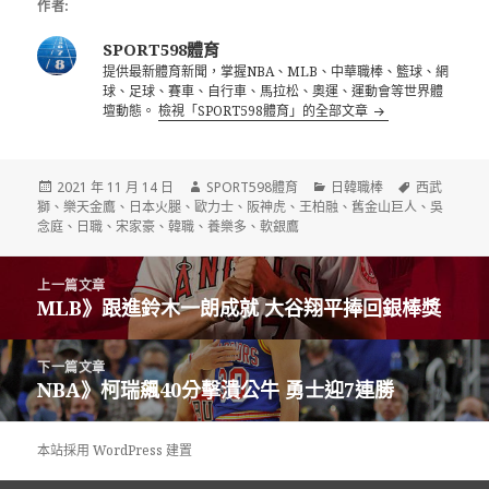
作者:
SPORT598體育
提供最新體育新聞，掌握NBA、MLB、中華職棒、籃球、網
球、足球、賽車、自行車、馬拉松、奧運、運動會等世界體
壇動態。
檢視「SPORT598體育」的全部文章
發
作
分
標
2021 年 11 月 14 日
SPORT598體育
日韓職棒
西武
佈
者
類
籤
獅
、
樂天金鷹
、
日本火腿
、
歐力士
、
阪神虎
、
王柏融
、
舊金山巨人
、
吳
日
念庭
、
日職
、
宋家豪
、
韓職
、
養樂多
、
軟銀鷹
期:
文
上一篇文章
章
MLB》跟進鈴木一朗成就 大谷翔平捧回銀棒獎
上
導
一
覽
篇
下一篇文章
文
NBA》柯瑞飆40分擊潰公牛 勇士迎7連勝
下
章:
一
篇
本站採用 WordPress 建置
文