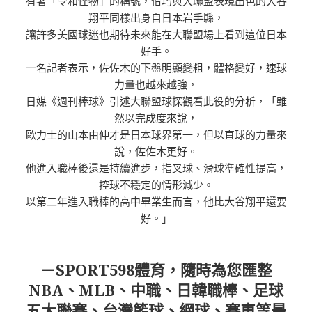
有著「令和怪物」的稱號，恰巧與大聯盟表現出色的大谷
翔平同樣出身自日本岩手縣，
讓許多美國球迷也期待未來能在大聯盟場上看到這位日本
好手。
一名記者表示，佐佐木的下盤明顯變粗，體格變好，速球
力量也越來越強，
日媒《週刊棒球》引述大聯盟球探觀看此役的分析，「雖
然以完成度來說，
歐力士的山本由伸才是日本球界第一，但以直球的力量來
說，佐佐木更好。
他進入職棒後還是持續進步，指叉球、滑球準確性提高，
控球不穩定的情形減少。
以第二年進入職棒的高中畢業生而言，他比大谷翔平還要
好。」
－SPORT598體育，隨時為您匯整
NBA、MLB、中職、日韓職棒、足球
五大聯賽、台灣籃球、網球、賽車等最