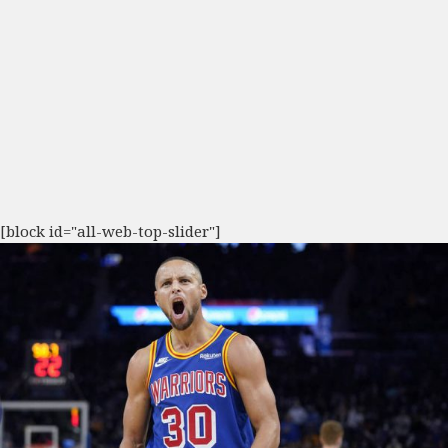
[block id="all-web-top-slider"]