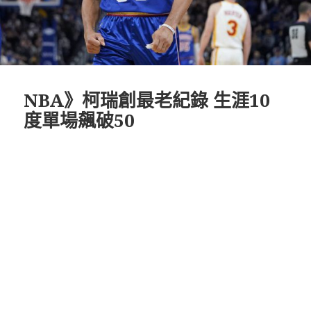
NBA》柯瑞創最老紀錄 生涯10
度單場飆破50