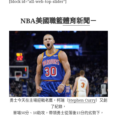
[block id="all-web-top-slider"]
NBA美國職籃
體育新聞
－
勇士今天在主場迎戰老鷹，柯瑞（
Stephen Curry
）又創
了紀錄，
單場50分、10助攻，帶領勇士從落後15分的劣勢下，