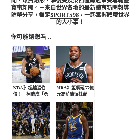
聞、球員動態、季後賽及東西區總冠軍賽等職籃
賽事新聞。－來自世界各地的最新體育新聞報導
匯整分享，鎖定
SPORT598
，一起掌握體壇世界
的大小事！
你可能還想看…
NBA》超越張伯
NBA》籃網砸55億
倫！ 柯瑞成「勇
元高薪續留杜蘭
士隊史得分王」咖
特 蔡崇信宣布KD
哩曝K湯「奇葩」
將在這創造偉業
祝賀