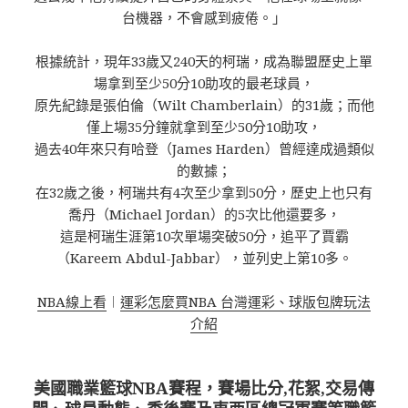
台機器，不會感到疲倦。」
根據統計，現年33歲又240天的柯瑞，成為聯盟歷史上單
場拿到至少50分10助攻的最老球員，
原先紀錄是張伯倫（Wilt Chamberlain）的31歲；而他
僅上場35分鐘就拿到至少50分10助攻，
過去40年來只有哈登（James Harden）曾經達成過類似
的數據；
在32歲之後，柯瑞共有4次至少拿到50分，歷史上也只有
喬丹（Michael Jordan）的5次比他還要多，
這是柯瑞生涯第10次單場突破50分，追平了賈霸
（Kareem Abdul-Jabbar），並列史上第10多。
NBA線上看
︱
運彩怎麼買NBA 台灣運彩、球版包牌玩法
介紹
美國職業籃球NBA賽程，賽場比分,花絮,交易傳