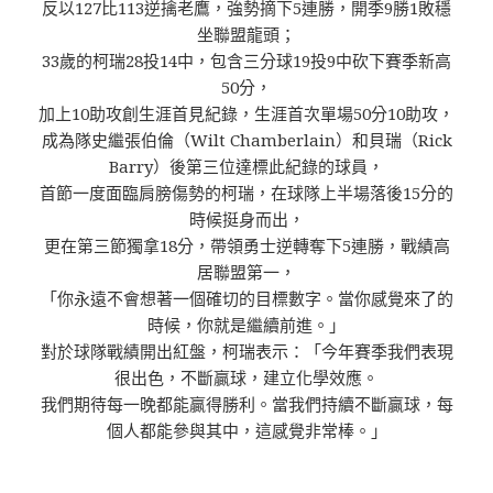
反以127比113逆擒老鷹，強勢摘下5連勝，開季9勝1敗穩
坐聯盟龍頭；
33歲的柯瑞28投14中，包含三分球19投9中砍下賽季新高
50分，
加上10助攻創生涯首見紀錄，生涯首次單場50分10助攻，
成為隊史繼張伯倫（Wilt Chamberlain）和貝瑞（Rick
Barry）後第三位達標此紀錄的球員，
首節一度面臨肩膀傷勢的柯瑞，在球隊上半場落後15分的
時候挺身而出，
更在第三節獨拿18分，帶領勇士逆轉奪下5連勝，戰績高
居聯盟第一，
「你永遠不會想著一個確切的目標數字。當你感覺來了的
時候，你就是繼續前進。」
對於球隊戰績開出紅盤，柯瑞表示：「今年賽季我們表現
很出色，不斷贏球，建立化學效應。
我們期待每一晚都能贏得勝利。當我們持續不斷贏球，每
個人都能參與其中，這感覺非常棒。」