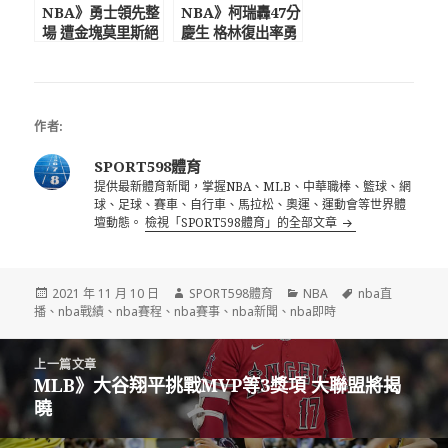
NBA》勇士領先整
NBA》柯瑞轟47分
場 遭金塊莫里斯絕
慶生 格林復出率勇
殺翻盤
士宰巫師
作者:
SPORT598體育
提供最新體育新聞，掌握NBA、MLB、中華職棒、籃球、網
球、足球、賽車、自行車、馬拉松、奧運、運動會等世界體
壇動態。
檢視「SPORT598體育」的全部文章
發
作
分
標
2021 年 11 月 10 日
SPORT598體育
NBA
nba直
佈
者
類
籤
播
、
nba戰績
、
nba賽程
、
nba賽事
、
nba新聞
、
nba即時
日
期:
文
上一篇文章
章
MLB》大谷翔平挑戰MVP等3獎項 大聯盟將揭
上
導
曉
一
覽
篇