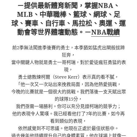
－提供最新體育新聞，掌握NBA、
MLB、中華職棒、籃球、網球、足
球、賽車、自行車、馬拉松、奧運、運
動會等世界體壇動態。－
NBA戰績
前2季無法闖進季後賽的勇士，本季猶如猛虎出閘般拔蹄
狂奔，
當中關鍵人物就是勇士一哥柯瑞，對於愛徒瘋狂勇猛的表
現，
勇士總教練柯爾（Steve Kerr）表示真的看不膩，
「他一次又一次站出來挽救局面，因為他熱愛挑戰，
今晚的比賽就是一個很大的挑戰。我們落後一支天賦出眾
的球隊15分，
我們亟需一場勝利。你可以充分見證柯瑞的競爭力；
他的表現令人驚嘆。我已經看他打了7年的比賽，如今再
看到類似的表現，
依然感覺到不可思議。他現在正處於最佳狀態中。
過去幾年他持續提升自己的身體素質，他在球場上就像一