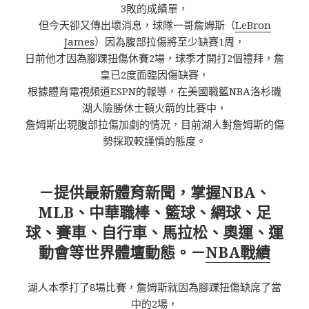
3敗的成績單，
但今天卻又傳出壞消息，球隊一哥詹姆斯（
LeBron
James
）因為腹部拉傷將至少缺賽1周，
日前他才因為腳踝扭傷休賽2場，球季才開打2個禮拜，詹
皇已2度面臨因傷缺賽，
根據體育電視頻道ESPN的報導，在美國職籃NBA洛杉磯
湖人險勝休士頓火箭的比賽中，
詹姆斯出現腹部拉傷加劇的情況，目前湖人對詹姆斯的傷
勢採取較謹慎的態度。
－提供最新體育新聞，掌握NBA、
MLB、中華職棒、籃球、網球、足
球、賽車、自行車、馬拉松、奧運、運
動會等世界體壇動態。－
NBA戰績
湖人本季打了8場比賽，詹姆斯就因為腳踝扭傷缺席了當
中的2場，