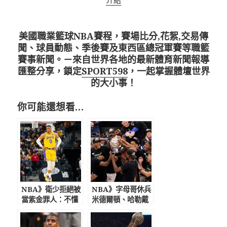
介紹
美國職業籃球NBA賽程，賽場比分,花絮,交易傳
聞、球員動態、季後賽及東西區總冠軍賽等職籃
賽事新聞。－來自世界各地的最新體育新聞報導
匯整分享，鎖定
SPORT598
，一起掌握體壇世界
的大小事！
你可能還想看…
NBA》衛少拒絕被
NBA》字母哥休兵
當紫金罪人：不懂
米德爾頓、哈勒戴
對我有什麼意見
仍穩 領公鹿前
進鳳凰城拼總冠軍