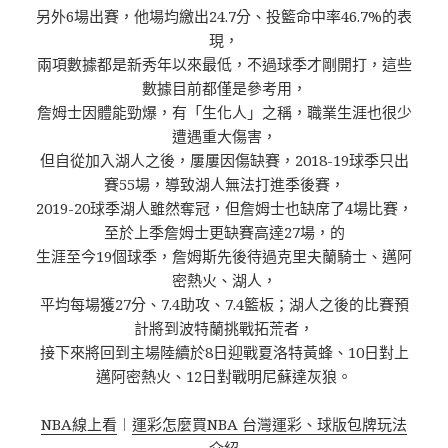
另外6場出賽，他場均繳出24.7分、投籃命中率46.7%的表
現，
兩項數據都是新秀年以來最低，不過球季才剛開打，這些
數據目前都僅是參考用，
詹姆士因體能勁爆，有「生化人」之稱，職業生涯也很少
遭遇重大傷害，
但自從加入湖人之後，屢屢因傷缺賽，2018-19球季只出
賽55場，導致湖人無法打進季後賽，
2019-20球季湖人雖然奪冠，但詹姆士也缺席了4場比賽，
至於上季詹姆士更缺賽高達27場，的
生涯至今19個球季，詹姆斯先後待過克里夫蘭騎士、邁阿
密熱火、湖人，
平均每場獲27分、7.4助攻、7.4籃板；湖人之後的比賽預
計將到波特蘭挑戰拓荒者，
接下來將回到主場陸續於8日迎戰夏洛特黃蜂、10日對上
邁阿密熱火、12日對戰明尼蘇達灰狼。
NBA線上看
︱
運彩怎麼買NBA 台灣運彩、球版包牌玩法