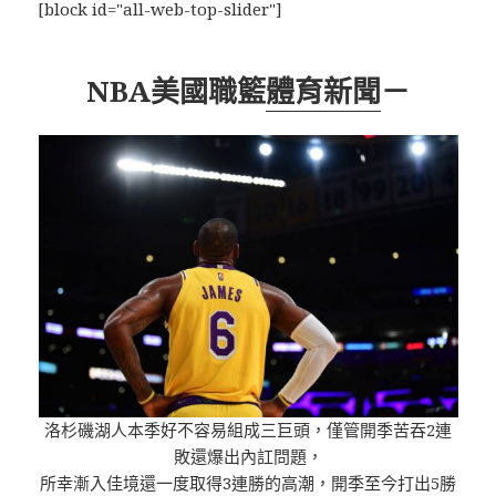
[block id="all-web-top-slider"]
NBA美國職籃
體育新聞
－
洛杉磯湖人本季好不容易組成三巨頭，僅管開季苦吞2連
敗還爆出內訌問題，
所幸漸入佳境還一度取得3連勝的高潮，開季至今打出5勝