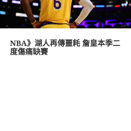
NBA》湖人再傳噩耗 詹皇本季二
度傷痛缺賽