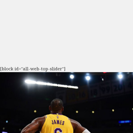
[block id="all-web-top-slider"]